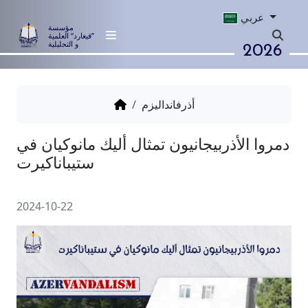
عربي
مؤسسة
”قيغارد“ العلمية
2026
و التحليلية
أذرفانداليزم
لأذربيجانيون تمثال أليك مانوكيان في
ستيباناكيرت
2024-10-22