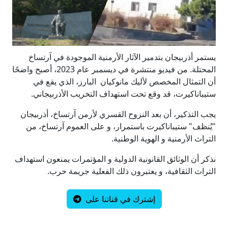
يستمر أذربيجان بتدمير الآثار الأرمنية الموجودة في آرتساخ
المحتلة. من فيديو منتشرة في ديسمبر عام 2023، أصبح واضحًا
أن التمثال المخصص لأليك مانوكيان البارز، الذي يقع في
ستيباناكيرت، قد وقع تحت استهداف التخريب الأذربيجاني.
يجب التذكير، أن بعد النزوح القسري لأرمن آرتساخ، أذربيجان
"يُنظف" ستيباناكيرت باستمرار، و على العموم آرتساخ، من
التراث الأرمنية و الهوية الوطنية.
نذكر أن الوثائق القانونية الدولية و المؤتمرات يمنعون استهداف
التراث الثقافية، و يعتبرون ذلك الفعلية جريمة حرب.
إشترك في قناتنا على