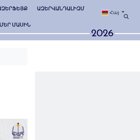
ԱԶԵՐՖԵՅՔ
ԱԶԵՐՎԱՆԴԱԼԻԶՄ
Հայ
ՄԵՐ ՄԱՍԻՆ
2026
 Հովհաննես
ը