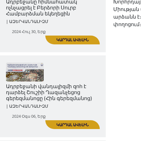
Խորհրդայ
2024 Հուլ 23, Երք
Միության
արձանն է։
փողոցում։
ԿԱՐԴԱԼ ԱՎԵԼԻՆ
Ադրբեջանը հիմնահատակ
ոչնչացրել է Բերձորի Սուրբ
Համբարձման եկեղեցին
| ԱԶԵՐՎԱՆԴԱԼԻԶՄ
2024 Հուլ 30, Երք