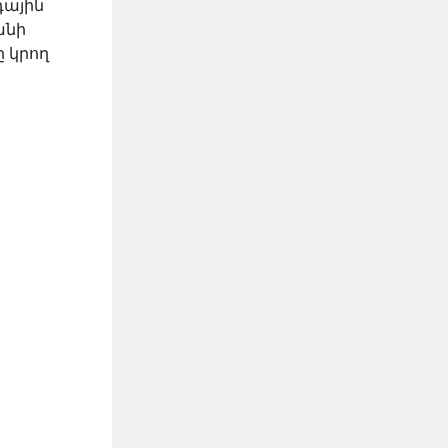
դային
անի
ը կրող