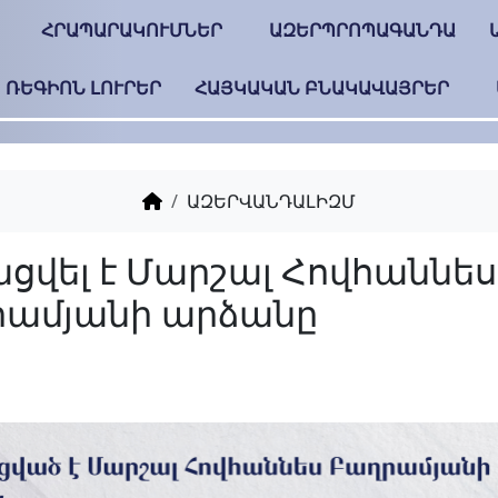
ՀՐԱՊԱՐԱԿՈՒՄՆԵՐ
ԱԶԵՐՊՐՈՊԱԳԱՆԴԱ
ՌԵԳԻՈՆ ԼՈՒՐԵՐ
ՀԱՅԿԱԿԱՆ ԲՆԱԿԱՎԱՅՐԵՐ
ԱԶԵՐՎԱՆԴԱԼԻԶՄ
Ոչնչացվել է Մարշալ
Բաղրամյանի արձան