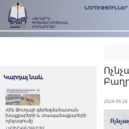
ՆՈՐՈՒԹՅՈՒՆՆԵՐ
«ԳԵՂԱՐԴ»
ԳԻՏԱՎԵՐԼՈՒԾԱԿԱՆ
ՀԻՄՆԱԴՐԱՄ
Կարդալ նաև
2024-09-24