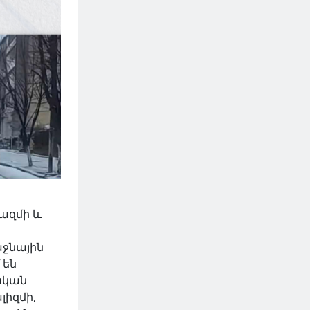
ազմի և
աջնային
 են
թական
լիզմի,