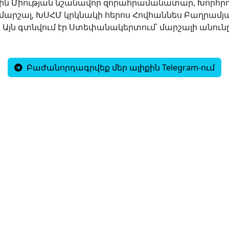
ին Միության նշանավոր զորահրամանատար, Խորհր
 մարշալ, ԽՍՀՄ կրկնակի հերոս Հովհաննես Բաղրամյ
 Այն գտնվում էր Ստեփանակերտում՝ մարշալի անուն
Բաժանորդագրվեք մեր ալիքին Telegram-ում