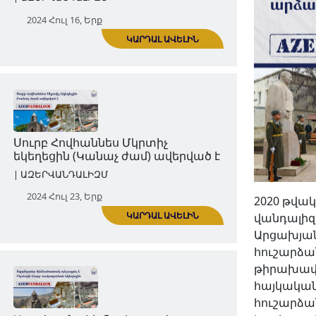
Հին Ջուղայի գերեզմանատան
խաչքարերի և տապանաքարերի
ոչնչացումը
| ԱԶԵՐՎԱՆԴԱԼԻԶՄ
2024 Հուլ 16, Երք
ԿԱՐԴԱԼ ԱՎԵԼԻՆ
2020 թվա
վանդալիզ
Արցախյան
հուշարձա
Սուրբ Հովհաննես Մկրտիչ
թիրախավո
եկեղեցին (Կանաչ ժամ) ավերված է
հայկական 
| ԱԶԵՐՎԱՆԴԱԼԻԶՄ
հուշարձան