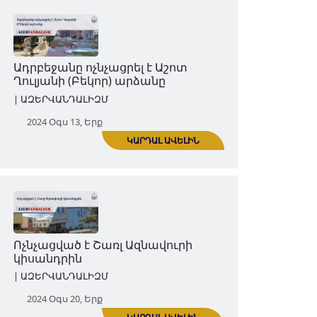
ԿԱՐԴԱԼ ԱՎԵԼԻՆ
Ադրբեջանի վանդալիզմի զոհ է
դարձել Շուշիի Ղազանչեցոց
գերեզմանոցը (Հին գերեզմանոց)
| ԱԶԵՐՎԱՆԴԱԼԻԶՄ
2024 Օգս 06, Երք