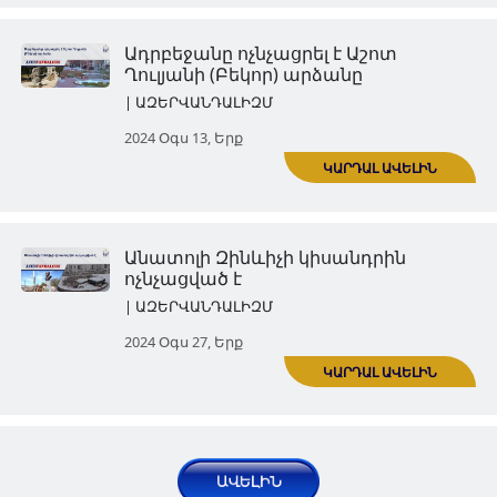
Ադրբեջանը հիմնահատակ ոչ
է Բերձորի Սուրբ Համբարձմ
եկեղեցին
| ԱԶԵՐՎԱՆԴԱԼԻԶՄ
ԿԱՐ
2024 Հուլ 30, Երք
Ադրբեջանի վանդալիզմի զոհ 
դարձել Շուշիի Ղազանչեցոց
գերեզմանոցը (Հին գերեզման
| ԱԶԵՐՎԱՆԴԱԼԻԶՄ
ԿԱՐ
2024 Օգս 06, Երք