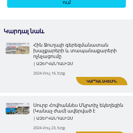
ում
Կարդալ նաև
Հին Ջուղայի գերեզմանատա
խաչքարերի և տապանաքար