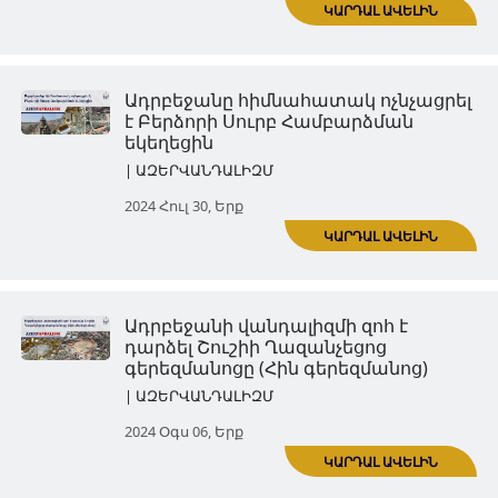
ոչնչացումը
| ԱԶԵՐՎԱՆԴԱԼԻԶՄ
2024 Հուլ 16, Երք
Սուրբ Հովհաննես Մկրտիչ եկ
(Կանաչ ժամ) ավերված է
| ԱԶԵՐՎԱՆԴԱԼԻԶՄ
ԿԱՐ
2024 Հուլ 23, Երք