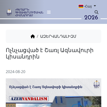
Հայ
«ԳԵՂԱՐԴ»
ԳԻՏԱՎԵՐԼՈՒԾԱԿԱՆ
2026
ՀԻՄՆԱԴՐԱՄ
ԱԶԵՐՎԱՆԴԱԼԻԶՄ
Ոչնչացված է Շառլ Ազնավո
կիսանդրին
2024-08-20