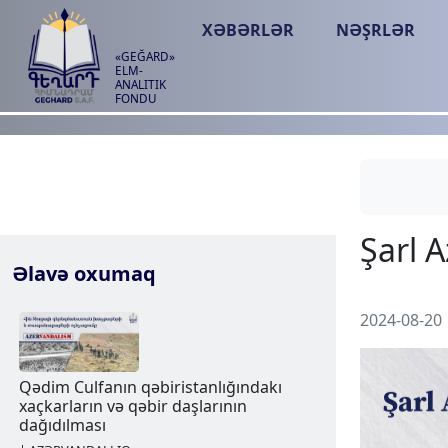
XƏBƏRLƏR
NƏŞRLƏR
«GEĞARD»
ELM-
ANALITIK
FONDU
Əlavə oxumaq
2024-08-20