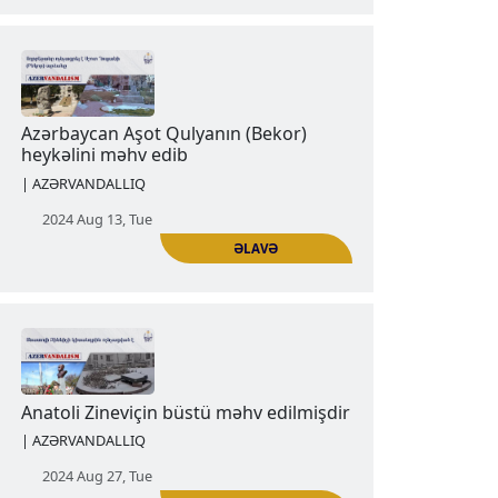
ƏLAVƏ
Şuşinin Qazançi qəbiristanlığı (Qədim
qəbiristanlığı) Azərbaycanın
vandallığının qurbanı olub
| AZƏRVANDALLIQ
2024 Aug 06, Tue