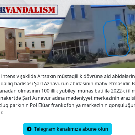
intensiv şəkildə Artsaxın müstəqillik dövrünə aid abidələrin
dallıq hadisəsi Şarl Aznavurun abidəsinin məhv etməsidir. B
nadan olmasının 100 illik yubileyi münasibəti ilə 2022-ci il 
nakertdə Şarl Aznavur adına mədəniyyət mərkəzinin ərazis
tluq parkının Pol Elüar frankofoniya mərkəzinin qonşuluğ
r.
Telegram kanalımıza abunə olun