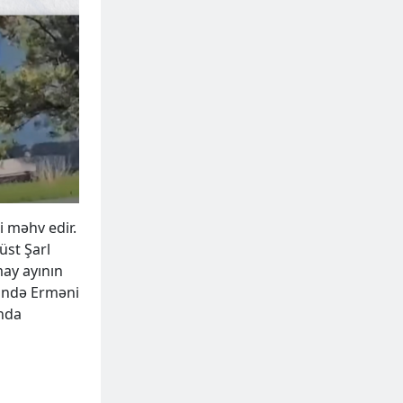
i məhv edir.
üst Şarl
may ayının
ində Erməni
unda