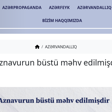
AZƏRPROPAGANDA
AZƏRFEYK
AZƏRVANDALLIQ
BIZIM HAQQIMIZDA
AZƏRVANDALLIQ
Şarl Aznavurun büstü m