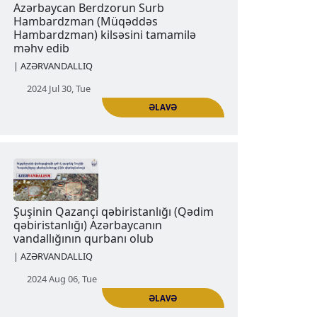
2024 Jul 23, Tue
ƏLAVƏ
Azərbaycan Berdzorun Surb
Hambardzman (Müqəddəs
Hambardzman) kilsəsini tamamilə
məhv edib
| AZƏRVANDALLIQ
2024 Jul 30, Tue