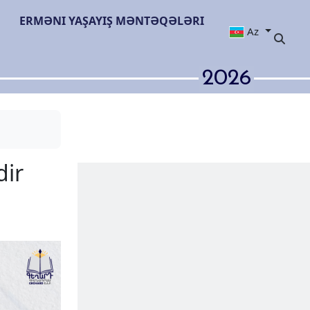
ERMƏNI YAŞAYIŞ MƏNTƏQƏLƏRI
Az
2026
əhv edilmişdir