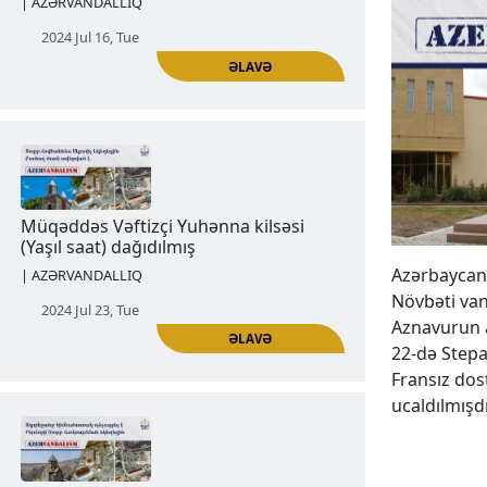
Qədim Culfanın qəbiristanlığındakı
xaçkarların və qəbir daşlarının
dağıdılması
| AZƏRVANDALLIQ
2024 Jul 16, Tue
Azərbaycan 
ƏLAVƏ
Növbəti van
Aznavurun a
22-də Stepa
Fransız dos
Müqəddəs Vəftizçi Yuhənna kilsəsi
ucaldılmışdı
(Yaşıl saat) dağıdılmış
| AZƏRVANDALLIQ