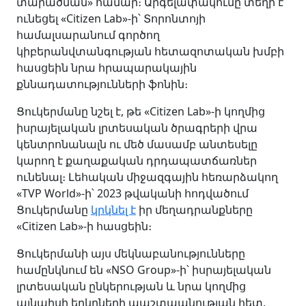
տարածման» համար։ Արգելափակումը տեղի է
ունեցել «Citizen Lab»-ի՝ Տորոնտոյի
համալսարանում գործող
կիբերանվտանգության հետազոտական խմբի
հասցեին նրա հրապարակային
քննադատությունների ֆոնին։
Ցուկերմանը նշել է, թե «Citizen Lab»-ի կողմից
իսրայելական լրտեսական ծրագրերի վրա
կենտրոնանալն ու մեծ մասամբ անտեսելը
կարող է քաղաքական դրդապատճառներ
ունենալ։ Լեհական միջազգային հեռարձակող
«TVP World»-ի՝ 2023 թվականի հոդվածում
Ցուկերմանը
կրկնել է
իր մեղադրանքները
«Citizen Lab»-ի հասցեին։
Ցուկերմանի այս մեկնաբանությունները
համընկնում են «NSO Group»-ի՝ իսրայելական
լրտեսական ընկերության և նրա կողմից
այնպիսի երկրների պաշտպանության հետ,