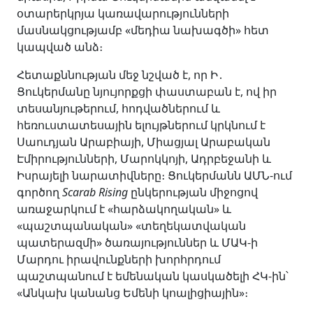
օտարերկրյա կառավարությունների
մասնակցությամբ «մեդիա նախագծի» հետ
կապված անձ։
Հետաքննության մեջ նշված է, որ Ի․
Ցուկերմանը նյույորքցի փաստաբան է, ով իր
տեսանյութերում, հոդվածներում և
հեռուստատեսային ելույթներում կրկնում է
Սաուդյան Արաբիայի, Միացյալ Արաբական
Էմիրությունների, Մարոկկոյի, Ադրբեջանի և
Իսրայելի նարատիվները։ Ցուկերմանն ԱՄՆ-ում
գործող
Scarab Rising
ընկերության միջոցով
առաջարկում է «հարձակողական» և
«պաշտպանական» «տեղեկատվական
պատերազմի» ծառայություններ և ՄԱԿ-ի
Մարդու իրավունքների խորհրդում
պաշտպանում է եմենական կասկածելի ՀԿ-ին՝
«Անկախ կանանց Եմենի կոալիցիային»։