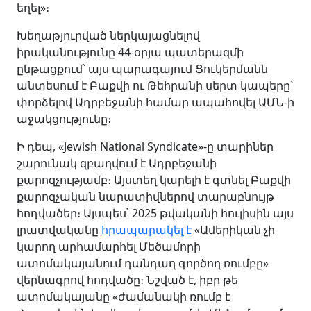
եղել»։
Խեղաթյուրված ներկայացնելով
իրականությունը 44-օրյա պատերազմի
ընթացքում՝ այս պարագայում Ցուկերմանն
անտեսում է Բաքվի ու Թեհրանի սերտ կապերը՝
փորձելով Ադրբեջանի համար ապահովել ԱՄՆ-ի
աջակցությունը։
Ի դեպ, «Jewish National Syndicate»-ը տարիներ
շարունակ զբաղվում է Ադրբեջանի
քարոզչությամբ։ Այստեղ կարելի է գտնել Բաքվի
քարոզչական նարատիվներով
տարաբնույթ
հոդվածեր։
Այսպես՝ 2025 թվականի հուլիսին այս
լրատվականը
հրապարակել է
«Ամերիկան չի
կարող արհամարհել Մեծամորի
ատոմակայանում դանդաղ գործող ռումբը»
վերնագրով հոդվածը։ Նշված է, իբր թե
ատոմակայանը «ժամանակի ռումբ է