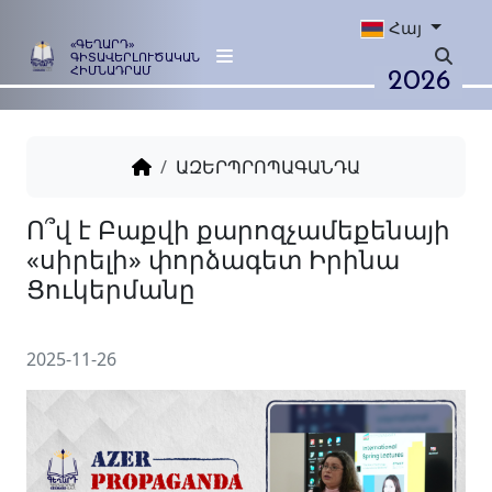
Հայ
«ԳԵՂԱՐԴ»
ԳԻՏԱՎԵՐԼՈՒԾԱԿԱՆ
2026
ՀԻՄՆԱԴՐԱՄ
ԱԶԵՐՊՐՈՊԱԳԱՆԴԱ
Ո՞վ է Բաքվի քարոզչամեքե
«սիրելի» փորձագետ Իրին
Ցուկերմանը
2025-11-26