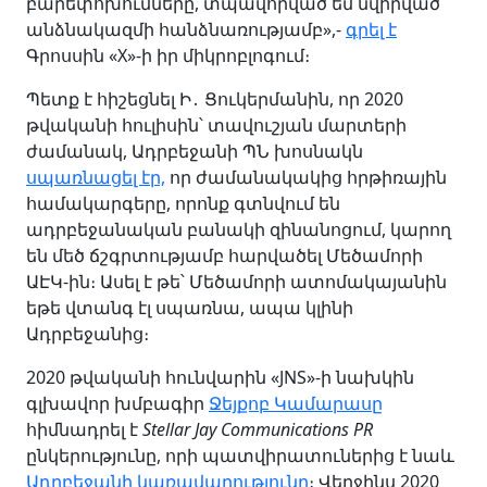
բարեփոխումները, տպավորված եմ նվիրված
անձնակազմի հանձնառությամբ»,-
գրել է
Գրոսսին «X»-ի իր միկրոբլոգում։
Պետք է հիշեցնել Ի․
Ցուկերմանին, որ
2020
թվականի հուլիսին՝ տավուշյան մարտերի
ժամանակ, Ադրբեջանի ՊՆ խոսնակն
սպառնացել էր,
որ ժամանակակից հրթիռային
համակարգերը, որոնք գտնվում են
ադրբեջանական բանակի զինանոցում, կարող
են մեծ ճշգրտությամբ հարվածել Մեծամորի
ԱԷԿ-ին։ Ասել է թե՝ Մեծամորի ատոմակայանին
եթե վտանգ էլ սպառնա, ապա կլինի
Ադրբեջանից։
2020 թվականի հունվարին «JNS»-ի նախկին
գլխավոր խմբագիր
Ջեյքոբ Կամարասը
հիմնադրել է
Stellar Jay Communications PR
ընկերությունը, որի պատվիրատուներից է նաև
Ադրբեջանի կառավարությունը
։ Վերջինս 2020