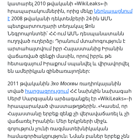
կատարել 2010 թվականի «WikiLeaks»-ի
հրապարակումներին, որից մեկը
ներկայացնում
է
2008 թվականի դեկտեմբերի 24-ին ԱՄՆ
պետքարտուղարի տեղակալ Ջոն
Նեգրոպոնտեի՝ ՀՀ-ում ԱՄՆ դեսպանատանն
ուղղված ուղերձը։ Դրանում մտահոգություն է
արտահայտվում իբր Հայաստանից Իրանին
վաճառված զենքի մասին, որով իբրև թե
հետագայում Իրաքում սպանվել և վիրավորվել
են ամերիկյան զինծառայողներ:
2011 թվականին
Эхо Москвы
ռադիոկայանին
տված
հարցազրույցում
ՀՀ նախկին նախագահ
Սերժ Սարգսյանն արձագանքել էր «WikiLeaks»–ի
հրապարակած փաստաթղթերին․«Կասեմ, որ
Հայաստանը երբեք զենք չի վերավաճառել և չի
վաճառել Իրանին։ Մեր երկրների միջև
գոյություն չունի ռազմատեխնիկական
համագործակցություն։ Նման բաներ երբեք չեն