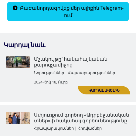
Բաժանորդագրվեք մեր ալիքին Telegram-
ում
Կարդալ նաև