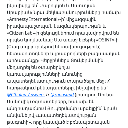
ինչպիսիք են՝ Մարոկկոն և Սաուդյան
Արաբիան։ Նրա մեկնաբանությունները հաճախ
«Amnesty International»-ի՝ միջազգային
իրավապաշտպան կազմակերպության և
«Citizen Lab»-ի զեկույցներում որակավորվում են
որպես կողմնակալ։ Սա առաջ է բերել «OSINT»-ի
(Բաց աղբյուրներով հետախուզություն)
հետազոտողների և լրագրողների բացասական
արձագանքը։ Վերջիններս Ցուկերմանին
մեղադրել են օտարերկրյա
կառավարությունների անունից
ապատեղեկատվություն տարածելու մեջ։
X
հարթակում քննադատները, ինչպիսիք են՝
@Cthulhu_Answers
և
@runasand
(լրագրող Ռունա
Սանդվիկ) օգտատերերը, հաճախ են
անդրադառնում Ցուկերմանի արգելքին՝ նրան
անվանելով «ապատեղեկատվության
թագուհի», որը կապված է բռնապետական