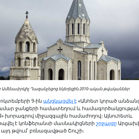
րբ Ամենափրկիչ Ղազանչեցոց եկեղեցին 2010-ական թվականներ
հոկտեմբերի 9-ին
անցկացվել է
«Անհետ կորած անձան
համար ջանքերի համատեղում և համագործակցությա
ւմ» խորագրով միջազգային համաժողով։ Այնուհետև
պվել է կոնֆերանսի մասնակիցների
շրջայցը
Արցախի
 այդ թվում՝ բռնազավթած Շուշի։