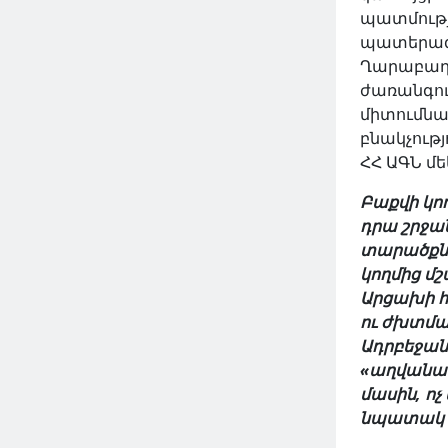
ԿԱՐԴԱԼ ԱՎԵԼԻՆ
պատմությա
պատերազմ
Ղարաբաղո
ժառանգու
միտումնավ
բնակչությ
ՀՀ ԱԳՆ մե
Բաքվի կո
դրա շրջա
տարածքնե
կողմից մ
Արցախի 
ու ժխտմա
Ադրբեջան
«աղվանակ
մասին, ոչ
նպատակ ո