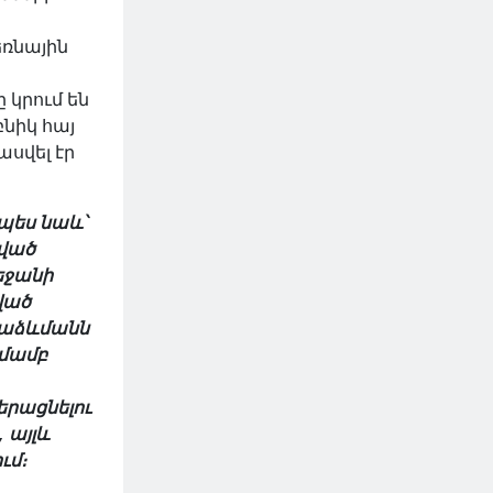
ռնային
 կրում են
բնիկ հայ
ասվել էր
պես նաև՝
ված
եջանի
ված
րաձևմանն
կմամբ
երացնելու
 այլև
ւմ։