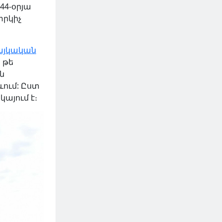
44-օրյա
փրկիչ
այկական
 թե
ն
ում: Ըստ
այում է։