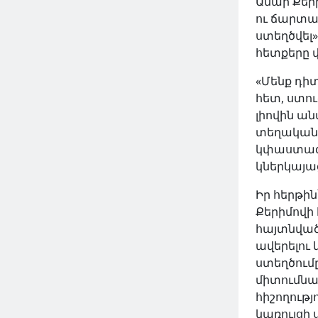
Ծիծեռնավանք․ հայոց
Անար Քեր
եկեղեցաշինական
ու ճարտա
ճարտարապետության
ԿԱՐԴԱԼ ԱՎԵԼԻՆ
ստեղծվել
գլուխգործոցներից մեկը
հետքերը 
Հրապարակումներ | Հոդվածներ
«Մենք դի
հետ, ստու
2024 Օգս 26, Երկ
լիովին ա
տեղական 
կփաստագր
կներկայաց
Իր հերթի
Քերիմովի
հայտնված
ավերելու
ստեղծում
միտումնա
հիշողութ
կառույցի