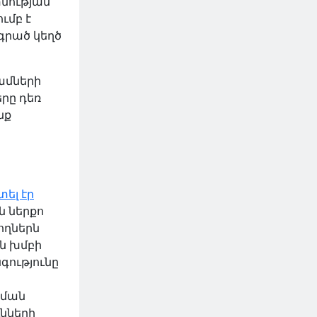
տմության
ւմբ է
գրած կեղծ
ամների
երը դեռ
նք
ել էր
ն ներքո
ողներն
ն խմբի
գությունը
նման
նների