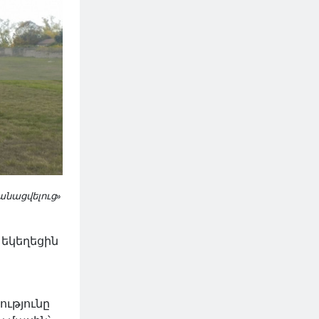
անացվելուց»
 եկեղեցին
ւթյունը