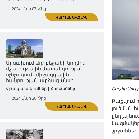
Արցախի խորհրդարանի շենքի
ոչնչացումը՝ խորհրդանշական
հարված ժողովրդավարությանը
Հրապարակումներ | Հոդվածներ
2024 Մար 07, Հնգ
ԿԱՐԴԱԼ ԱՎԵԼԻՆ
Շուշիի Սու
Բաքվում 
լուծման 
Արցախում Ադրբեջանի կողմից
ընդլայնո
մշակութային ժառանգության
կազմակեր
ոչնչացում․ միջազգային
շրջաններ,
հանրության արձագանքը