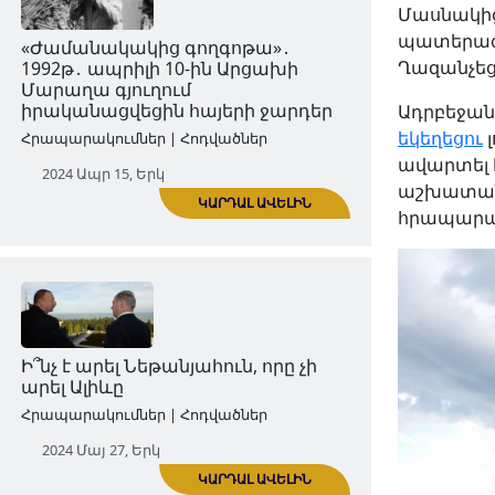
Մասնակիցն
Հրապարակումներ | Հոդվածներ
պատերազմ
2024 Մար 20, Չրք
Ղազանչեց
Ադրբեջան
եկեղեցու
լ
ավարտել 
աշխատանք
հրապարակ
ԿԱՐԴԱԼ ԱՎԵԼԻՆ
«Ժամանակակից գողգոթա»․
1992թ․ ապրիլի 10-ին Արցախի
Մարաղա գյուղում
իրականացվեցին հայերի ջարդեր
Հրապարակումներ | Հոդվածներ
2024 Ապր 15, Երկ