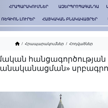
ՀՐԱՊԱՐԱԿՈՒՄՆԵՐ
ԱԶԵՐՊՐՈՊԱԳԱՆԴԱ
ՌԵԳԻՈՆ ԼՈՒՐԵՐ
ՀԱՅԿԱԿԱՆ ԲՆԱԿԱՎԱՅՐԵՐ
Հրապարակումներ
Հոդվածներ
Ռազմական հանցագո
«աղվանականացման»