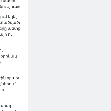
 մասին՝
ւթյուն»։
ւմ եղել
մտածված։
ները պետք
յի ու
ու
րօրինակ
ի
էին որպես
ներում
նը
խարար