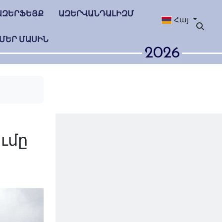
ԱԶԵՐՖԵՅՔ
ԱԶԵՐՎԱՆԴԱԼԻԶՄ
Հայ
ՄԵՐ ՄԱՍԻՆ
2026
րծության
 սրբագրումը