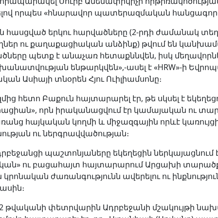
հրապարակել Սուրբ Ամենափրկիչի հրթիռակոծության
ելով որպես «հնարավոր պատերազմական հանցագործո
ն հասցված երկու հարվածները (2-րդի ժամանակ տեղո
ողներ ու քաղաքացիական անձինք) թվում են կանխա
ածները պետք է անաչառ հետաքննվեն, իսկ մեղավոր
անատվության ենթարկվեն»,-ասել է «HRW»-ի Եվրոպա
ան Ասիայի տնօրեն Հյու Ուիլիամսոնը։
ց հետո Բաքուն հայտարարել էր, թե սկսել է եկեղեց
ացիան», որն իրականացվում էր կամայական ու տա
առանց հայկական կողմի և միջազգային որևէ կառույց
ության ու ներգրավվածության։
ադրբեջանցի պաշտոնյաները եկեղեցին ներկայացնում 
ան» ու բացահայտ հայտարարում Արցախի տարածք
կրոնական ժառանգությունն ավերելու ու ինքնությու
մասին։
22 թվականի փետրվարին Ադրբեջանի մշակույթի նա