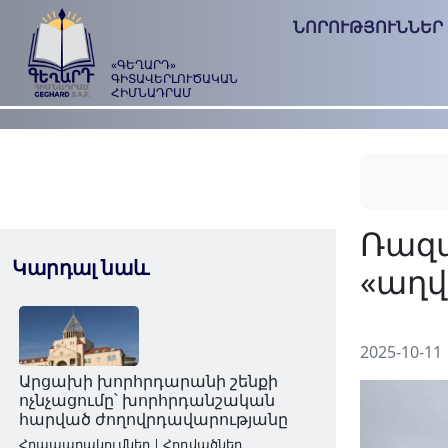
ՆՈՐՈՒԹՅՈՒՆՆԵՐ
«ԳԵՂԱՐԴ»
ԳԻՏԱՎԵՐԼՈՒԾԱԿԱՆ
ՀԻՄՆԱԴՐԱՄ
Կարդալ նաև
2025-10-11