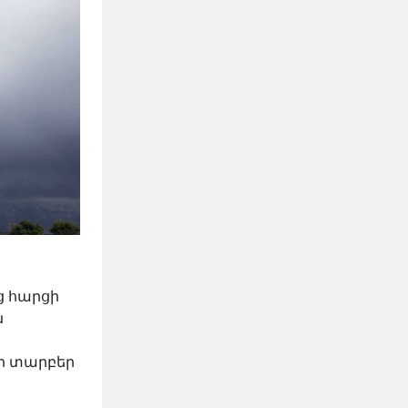
ց հարցի
ն
 տարբեր