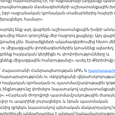
իմովը հայտարարել էր, որ «Ալբանիայի (Աղվանք) պա
րապետության մասնագետների աշխատանքային խո
», իբր «ալբանական կրոնական տաճարներից հայերի 
վերացնելու համար»։
տարկել ենք այդ վայրերն աշխատանքային խմբի անդ
գումից հետո կորոշենք մեր հաջորդ քայլերը։ Այդ վայր
նվտանգ չեն։ Տարածքների ականազերծումից հետո մե
ու միջազգային փորձագետներին կտանենք այնտեղ,
ենք հայկական կեղծիքն ու փոփոխությունները և
նենք միջազգային հանրությանը»,-ասել էր Քերիմովը։
ն՝ Հայաստանի Հանրապետության ԱԳՆ-ն
դատապարտ
 հայտարարությունն ու «Ադրբեջանի վերահսկողությա
 հայկական կրոնական ու պատմամշակութային կոթ
 և ինքնությունը փոխելու նպատակով աշխատանքայի
ը»։ «Հարևան ժողովրդի պատմամշակութային ժառան
վոր ու ապօրինի յուրացնելու և նրան պատմական
յունից զրկելու նպատակով պետական մակարդակով 
 ստեղծումն աննախադեպ է անգամ հակամարտությու