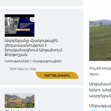
ԿԱՐԴԱԼ ԱՎԵԼԻՆ
Ի՞նչ է արել Նեթանյահուն, որը չի
արել Ալիևը
Հրապարակումներ | Հոդվածներ
Շուշիի Սուր
2024 Մայ 27, Երկ
հետո
Արցախյան
երկու ան
ադրբեջան
Միջազգա