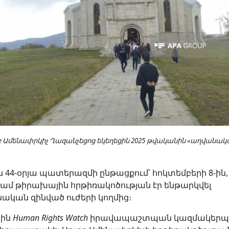
բ Ամենափրկիչ Ղազանչեցոց եկեղեցին 2025 թ
վական
ին «աղվանակ
 44-օրյա պատերազմի ընթացքում՝ հոկտեմբերի 8-ին,
գամ թիրախային հրթիռակոծության էր ենթարկվել
ական զինված ուժերի կողմից։
յին
Human Rights Watch
իրավապաշտպան կազմակերպո