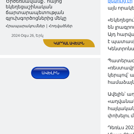
զեկույց էր
այն որակ
ԿԱՐԴԱԼ ԱՎԵԼԻՆ
«Եկեղեցու
Ադրբեջանը մշակութային
են լրագր
ցեղասպանություն է
Այդ հարվ
իրականացնում Արցախում.
է պատասխ
Քորթոշյան
Կենտրոնակ
Նորություններ | Հարցազրույցներ
Պատերազմի
«ռեստավր
2024 Օգս 22, Հնգ
կերպով՝ 
համաձայն
Ավելին՝ 
«աղվանակ
հայկական 
փոխելու 
Դեռևս 20