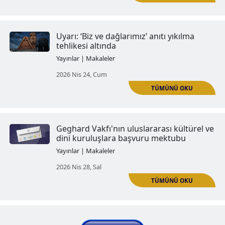
Artsakh'ın 'Nene – dede' heykeli
vandalizme uğradı
Yayınlar | Makaleler
2025 Kas 25, Sal
Azerbaycan'ın Ermeni düşmanlığı