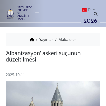
“GEGHARD”
Tr
BİLİMSEL
VE
ANALİTİK
2026
VAKFI
Yayınlar
Makaleler
‘Albanizasyon’ askeri suçunun
düzeltilmesi
2025-10-11