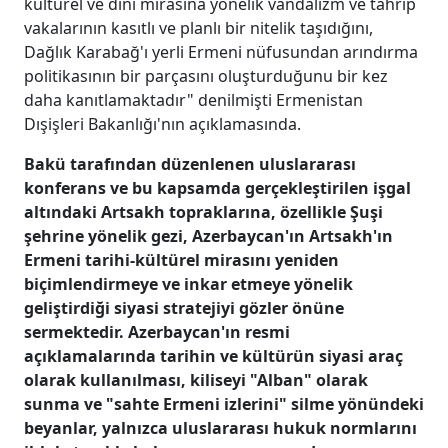
kültürel ve dini mirasına yönelik vandalizm ve tahrip
vakalarının kasıtlı ve planlı bir nitelik taşıdığını,
Dağlık Karabağ'ı yerli Ermeni nüfusundan arındırma
politikasının bir parçasını oluşturduğunu bir kez
daha kanıtlamaktadır" denilmişti Ermenistan
Dışişleri Bakanlığı'nın açıklamasında.
Bakü tarafından düzenlenen uluslararası
konferans ve bu kapsamda gerçekleştirilen işgal
altındaki Artsakh topraklarına, özellikle Şuşi
şehrine yönelik gezi, Azerbaycan'ın Artsakh'ın
Ermeni tarihi-kültürel mirasını yeniden
biçimlendirmeye ve inkar etmeye yönelik
geliştirdiği siyasi stratejiyi gözler önüne
sermektedir. Azerbaycan'ın resmi
açıklamalarında tarihin ve kültürün siyasi araç
olarak kullanılması, kiliseyi "Alban" olarak
sunma ve "sahte Ermeni izlerini" silme yönündeki
beyanlar, yalnızca uluslararası hukuk normlarını