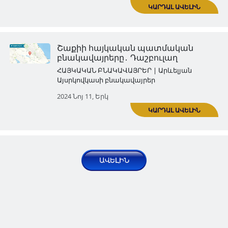
բնակավայրերը․ Արաշ
ՀԱՅԿԱԿԱՆ ԲՆԱԿԱՎԱՅՐԵՐ | Արևել
Այսրկովկասի բնակավայրեր
2024 Հոկ 14, Երկ
Շաքիի հայկական պատմակ
բնակավայրերը․ Քիշ
ԿԱՐ
ՀԱՅԿԱԿԱՆ ԲՆԱԿԱՎԱՅՐԵՐ | Արևել
Այսրկովկասի բնակավայրեր
2024 Հոկ 21, Երկ