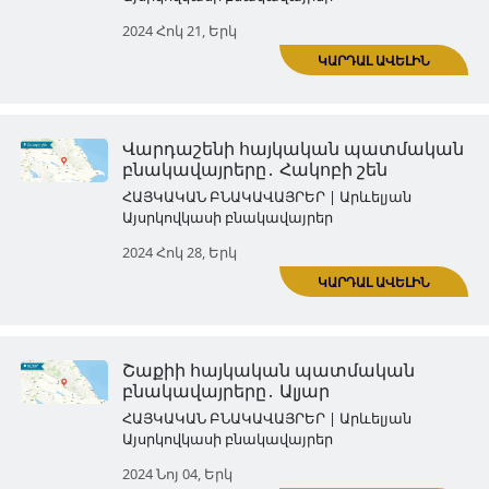
Շաքիի հայկական պատմակ
բնակավայրերը․ Քունգուտ
ՀԱՅԿԱԿԱՆ ԲՆԱԿԱՎԱՅՐԵՐ | Արևել
Այսրկովկասի բնակավայրեր
2024 Հոկ 03, Հնգ
Եվլախի հայկական պատմա