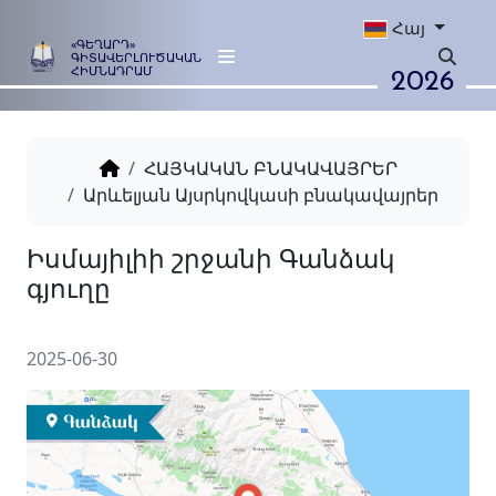
Հայ
«ԳԵՂԱՐԴ»
ԳԻՏԱՎԵՐԼՈՒԾԱԿԱՆ
2026
ՀԻՄՆԱԴՐԱՄ
ՀԱՅԿԱԿԱՆ ԲՆԱԿԱՎԱՅՐԵՐ
Արևելյան Այսրկովկասի բնակավայրեր
Իսմայիլիի շրջանի Գանձակ
գյուղը
2025-06-30