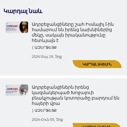
Կարդալ նաև
Ադրբեջանցիները շահ Իսմայիլ