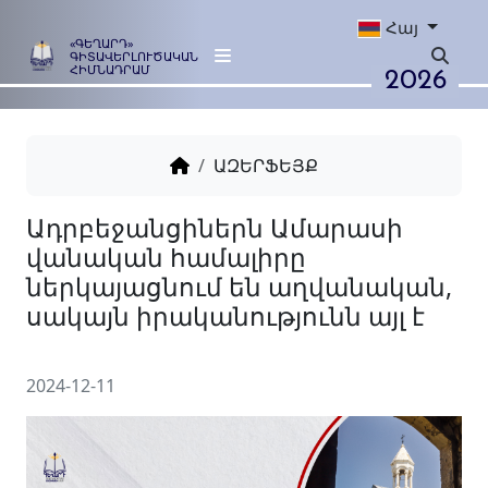
Հայ
«ԳԵՂԱՐԴ»
ԳԻՏԱՎԵՐԼՈՒԾԱԿԱՆ
2026
ՀԻՄՆԱԴՐԱՄ
ԱԶԵՐՖԵՅՔ
Ադրբեջանցիներն Ամարաս
վանական համալիրը
ներկայացնում են աղվանա
սակայն իրականությունն այ
2024-12-11