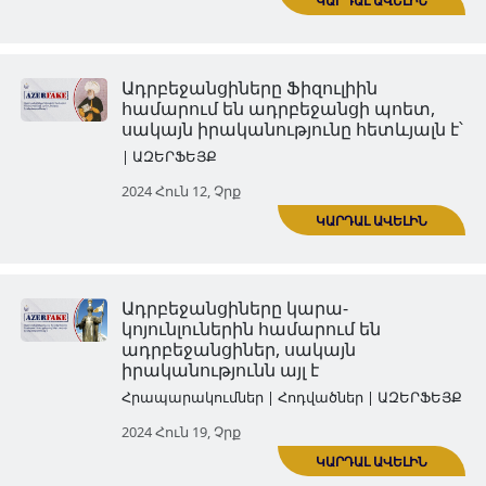
համարում են իրենց նախնին
մեկը, սակայն իրականությու
հետևյալն է
| ԱԶԵՐՖԵՅՔ
2024 Մայ 29, Չրք
Ադրբեջանցիներն իրենց
կազմակերպած Խոջալուի
բնակչության կոտորածը բար
հայերի վրա
| ԱԶԵՐՖԵՅՔ
ԿԱՐ
2024 Հուն 05, Չրք