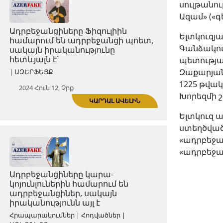
սուլթանու
են հայերի վրա
Ազամ» («գ
| ԱԶԵՐՖԵՅՔ
Ելտկուզյ
2024 Հուն 05, Չրք
Գանձակու
պետությա
Զաքարյան
1225 թվա
Խորեզմի շ
ԿԱՐԴԱԼ ԱՎԵԼԻՆ
Ելտկուզ ա
ստեղծված
«ադրբեջան
Ադրբեջանցիները Ֆիզուլիին
«ադրբեջա
համարում են ադրբեջանցի պոետ,
սակայն իրականությունը
հետևյալն է՝
| ԱԶԵՐՖԵՅՔ
2024 Հուն 12, Չրք