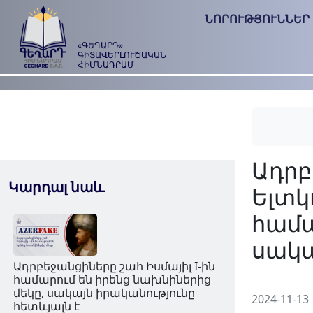
ՆՈՐՈՒԹՅՈՒՆՆԵՐ
«ԳԵՂԱՐԴ»
ԳԻՏԱՎԵՐԼՈՒԾԱԿԱՆ
ՀԻՄՆԱԴՐԱՄ
Կարդալ նաև
2024-11-13