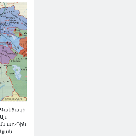
լ Գանձակի
Այս
մս ադ-Դին
ւկյան