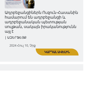
Ադրբեջանցիները Շիրվանշահերի
ԿԱՐԴԱԼ ԱՎԵԼԻՆ
պետությունը համարում են
ադրբեջանական, սակայն
իրականությունն այլ է
| ԱԶԵՐՖԵՅՔ
2024 Հուն 26, Չրք
Միավորել հայագիտության և հարակից