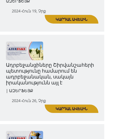
ԿԱՐԴԱԼ ԱՎԵԼԻՆ
Ադրբեջանցիները կարա-
կոյունլուներին համարում են
ադրբեջանցիներ, սակայն
իրականությունն այլ է
Հրապարակումներ | Հոդվածներ |
ԱԶԵՐՖԵՅՔ
2024 Հուն 19, Չրք