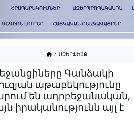
ՀՐԱՊԱՐԱԿՈՒՄՆԵՐ
ԱԶԵՐՊՐՈՊԱԳԱՆԴԱ
ՌԵԳԻՈՆ ԼՈՒՐԵՐ
ՀԱՅԿԱԿԱՆ ԲՆԱԿԱՎԱՅՐԵՐ
ԱԶԵՐՖԵՅՔ
Ադրբեջանցիները Գ
Ելտկուզյան աթաբեկո
համարում են ադրբե
սակայն իրականությու