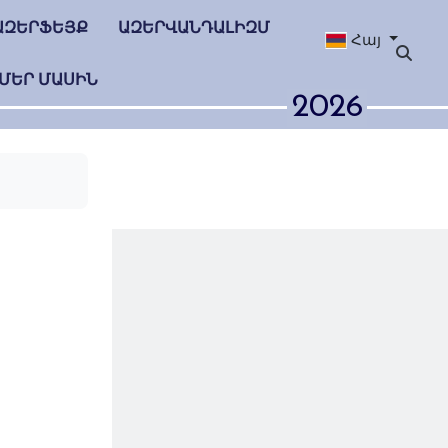
ԱԶԵՐՖԵՅՔ
ԱԶԵՐՎԱՆԴԱԼԻԶՄ
Հայ
ՄԵՐ ՄԱՍԻՆ
2026
անձակի
ւթյունը
ջանական,
նն այլ է