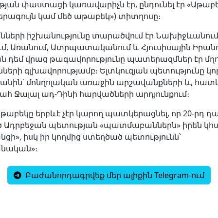
թյան փաստացի կառավարիչն էր, ընդունել էր «Աթաբե
երագույն կամ մեծ աթաբեկ») տիտղոսը։
անների իշխանությունը տարածվում էր Նախիջևանում
մ, Առանում, Ատրպատականում և Հյուսիսային Իրանու
ն դեմ վրաց թագավորությունը պատերազմներ էր մղո
ների գլխավորությամբ։ Ելտկուզյան պետությունը կ
կանին՝ մոնղոլական առաջին արշավանքների և, հատ
ահ Ջալալ ադ-Դինի հարվածների արդյունքում։
թաբեկը երբևէ չէր կարող պատկերացնել, որ 20-րդ դ
 Ադրբեջան պետության «պատմաբաններն» իրեն կհ
ցի», իսկ իր կողմից ստեղծած պետությունն՝
նական»։
Բաժանորդագրվեք մեր ալիքին Telegram-ում