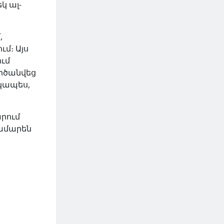
կ ալ-
,
մ։ Այս
ւմ
ործանվեց
կապես,
արում
ամարեն