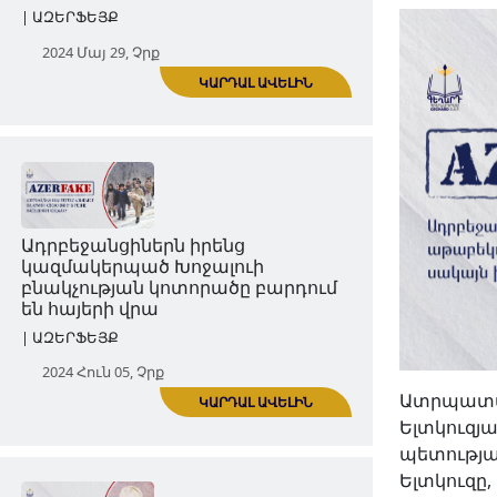
Ադրբեջանցիները շահ Իսմայիլ I-ին
համարում են իրենց նախնիներից
մեկը, սակայն իրականությունը
հետևյալն է
| ԱԶԵՐՖԵՅՔ
2024 Մայ 29, Չրք
ԿԱՐԴԱԼ ԱՎԵԼԻՆ
Ատրպատակա
Ելտկուզյա
Ադրբեջանցիներն իրենց
պետության
կազմակերպած Խոջալուի
Ելտկուզը,
բնակչության կոտորածը բարդում