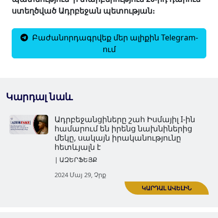
ստեղծված Ադրբեջան պետության։
Բաժանորդագրվեք մեր ալիքին Telegram-
ում
Կարդալ նաև