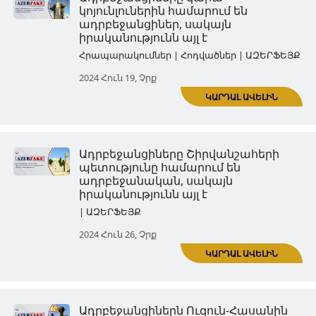
Ադրբեջանցիներն իրենց
կազմակերպած Խոջալուի
բնակչության կոտորածը բար
հայերի վրա
| ԱԶԵՐՖԵՅՔ
ԿԱՐ
2024 Հուն 05, Չրք
Ադրբեջանցիները Ֆիզուլիին
համարում են ադրբեջանցի 
սակայն իրականությունը հետ
| ԱԶԵՐՖԵՅՔ
2024 Հուն 12, Չրք