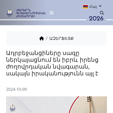
Հայ
«ԳԵՂԱՐԴ»
ԳԻՏԱՎԵՐԼՈՒԾԱԿԱՆ
2026
ՀԻՄՆԱԴՐԱՄ
ԱԶԵՐՖԵՅՔ
Ադրբեջանցիները սազը
ներկայացնում են իբրև իր
ժողովրդական նվագարան,
սակայն իրականությունն այ
2024-10-09