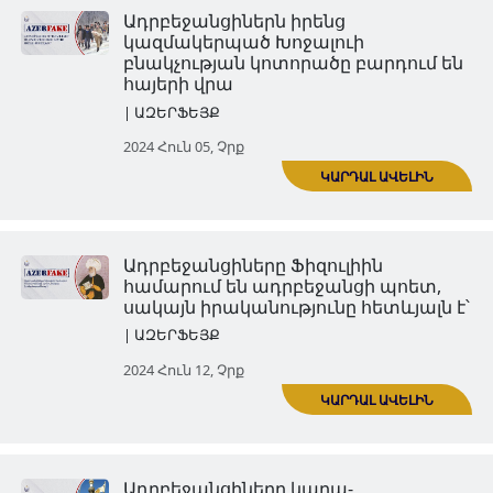
Ադրբեջանցիները շահ Իսմայիլ
համարում են իրենց նախնին
մեկը, սակայն իրականությու
հետևյալն է
| ԱԶԵՐՖԵՅՔ
2024 Մայ 29, Չրք