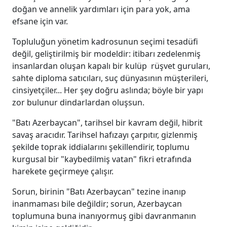
doğan ve annelik yardımları için para yok, ama
efsane için var.
Topluluğun yönetim kadrosunun seçimi tesadüfi
değil, geliştirilmiş bir modeldir: itibarı zedelenmiş
insanlardan oluşan kapalı bir kulüp rüşvet guruları,
sahte diploma satıcıları, suç dünyasının müşterileri,
cinsiyetçiler... Her şey doğru aslında; böyle bir yapı
zor bulunur dindarlardan oluşsun.
"Batı Azerbaycan", tarihsel bir kavram değil, hibrit
savaş aracıdır. Tarihsel hafızayı çarpıtır, gizlenmiş
şekilde toprak iddialarını şekillendirir, toplumu
kurgusal bir "kaybedilmiş vatan" fikri etrafında
harekete geçirmeye çalışır.
Sorun, birinin "Batı Azerbaycan" tezine inanıp
inanmaması bile değildir; sorun, Azerbaycan
toplumuna buna inanıyormuş gibi davranmanın