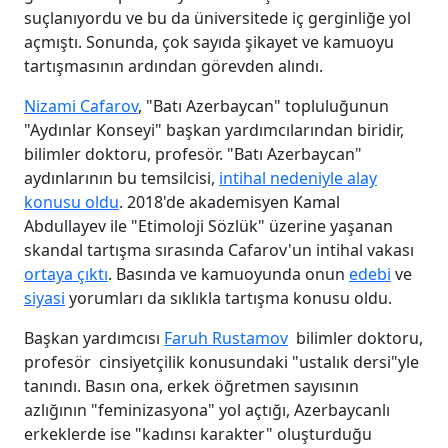
suçlanıyordu ve bu da üniversitede iç gerginliğe yol
açmıştı. Sonunda, çok sayıda şikayet ve kamuoyu
tartışmasının ardından görevden alındı.
Nizami Cafarov
, "Batı Azerbaycan" topluluğunun
"Aydınlar Konseyi" başkan yardımcılarından biridir,
bilimler doktoru, profesör. "Batı Azerbaycan"
aydınlarının bu temsilcisi,
intihal nedeniyle alay
konusu oldu
. 2018'de akademisyen Kamal
Abdullayev ile "Etimoloji Sözlük" üzerine yaşanan
skandal tartışma sırasında Cafarov'un intihal vakası
ortaya çıktı
. Basında ve kamuoyunda onun
edebi
ve
siyasi
yorumları da sıklıkla tartışma konusu oldu.
Başkan yardımcısı
Faruh Rustamov
bilimler doktoru,
profesör cinsiyetçilik konusundaki "ustalık dersi"yle
tanındı. Basın ona, erkek öğretmen sayısının
azlığının "feminizasyona" yol açtığı, Azerbaycanlı
erkeklerde ise "kadınsı karakter" oluşturduğu