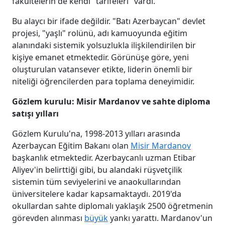
fakültelerin de kendi "tarifeleri" vardı.
Bu alaycı bir ifade değildir. "Batı Azerbaycan" devlet
projesi, "yaşlı" rolünü, adı kamuoyunda eğitim
alanındaki sistemik yolsuzlukla ilişkilendirilen bir
kişiye emanet etmektedir. Görünüşe göre, yeni
oluşturulan vatansever etikte, liderin önemli bir
niteliği öğrencilerden para toplama deneyimidir.
Gözlem kurulu: Misir Mardanov ve sahte diploma
satışı yılları
Gözlem Kurulu'na, 1998-2013 yılları arasında
Azerbaycan Eğitim Bakanı olan
Misir Mardanov
başkanlık etmektedir. Azerbaycanlı uzman Etibar
Aliyev'in belirttiği gibi, bu alandaki rüşvetçilik
sistemin tüm seviyelerini ve anaokullarından
üniversitelere kadar kapsamaktaydı. 2019'da
okullardan sahte diplomalı yaklaşık 2500 öğretmenin
görevden alınması
büyük
yankı yarattı. Mardanov'un