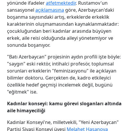
yönünde ifadeler
atfetmektedir
. Rustamov'un
sansasyonel
açıklamasına
göre, Azerbaycan'daki
boşanma sayısındaki artış, erkeklerde erkeklik
karakterinin oluşmamasından kaynaklanmaktadır:
çocukluğundan beri kadınlar arasında büyüyen
erkek, aile reisi olduğunda aileyi yönetemiyor ve
sonunda boşanıyor.
"Batı Azerbaycan" projesinin aydın profili işte böyle:
"saygın" eski rektör, intihalci profesör, toplumsal
sorunları erkeklerin "feminizasyonu" ile açıklayan
bilimler doktoru. Gerçekten de, kadro etkileyici
özellikle hedef geçmişi incelemek değil, bugünü
"eğitmek" ise.
Kadınlar konseyi: kamu görevi sloganları altında
aile himayeciliği
Kadınlar Konseyi'ne, milletvekili, "Yeni Azerbaycan"
Partisi Siyasi Konseyi üyesi
Melahet Hasanova