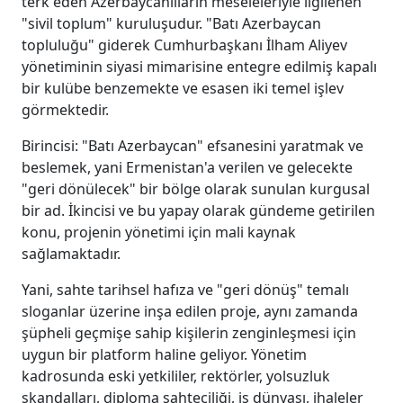
terk eden Azerbaycanlıların meseleleriyle ilgilenen
"sivil toplum" kuruluşudur. "Batı Azerbaycan
topluluğu" giderek Cumhurbaşkanı İlham Aliyev
yönetiminin siyasi mimarisine entegre edilmiş kapalı
bir kulübe benzemekte ve esasen iki temel işlev
görmektedir.
Birincisi: "Batı Azerbaycan" efsanesini yaratmak ve
beslemek, yani Ermenistan'a verilen ve gelecekte
"geri dönülecek" bir bölge olarak sunulan kurgusal
bir ad. İkincisi ve bu yapay olarak gündeme getirilen
konu, projenin yönetimi için mali kaynak
sağlamaktadır.
Yani, sahte tarihsel hafıza ve "geri dönüş" temalı
sloganlar üzerine inşa edilen proje, aynı zamanda
şüpheli geçmişe sahip kişilerin zenginleşmesi için
uygun bir platform haline geliyor. Yönetim
kadrosunda eski yetkililer, rektörler, yolsuzluk
skandalları, diploma sahteciliği, iş dünyası, ihaleler