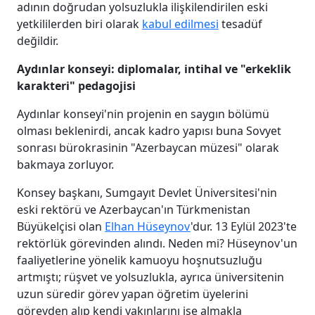
adının doğrudan yolsuzlukla ilişkilendirilen eski
yetkililerden biri olarak
kabul edilmesi
tesadüf
değildir.
Aydınlar konseyi: diplomalar, intihal ve "erkeklik
karakteri" pedagojisi
Aydınlar konseyi'nin projenin en saygın bölümü
olması beklenirdi, ancak kadro yapısı buna Sovyet
sonrası bürokrasinin "Azerbaycan müzesi" olarak
bakmaya zorluyor.
Konsey başkanı, Sumgayıt Devlet Üniversitesi'nin
eski rektörü ve Azerbaycan'ın Türkmenistan
Büyükelçisi olan
Elhan Hüseynov
'dur. 13 Eylül 2023'te
rektörlük görevinden alındı. Neden mi? Hüseynov'un
faaliyetlerine yönelik kamuoyu hoşnutsuzluğu
artmıştı; rüşvet ve yolsuzlukla, ayrıca üniversitenin
uzun süredir görev yapan öğretim üyelerini
görevden alıp kendi yakınlarını işe almakla