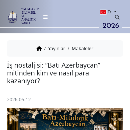
“GEGHARD”
Tr
BİLİMSEL
VE
ANALİTİK
2026
VAKFI
Yayınlar
Makaleler
İş nostaljisi: “Batı Azerbaycan”
mitinden kim ve nasıl para
kazanıyor?
2026-06-12