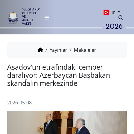
“GEGHARD”
Tr
BİLİMSEL
VE
ANALİTİK
2026
VAKFI
Yayınlar
Makaleler
Asadov’un etrafındaki çember
daralıyor: Azerbaycan Başbaka
skandalın merkezinde
2026-05-08