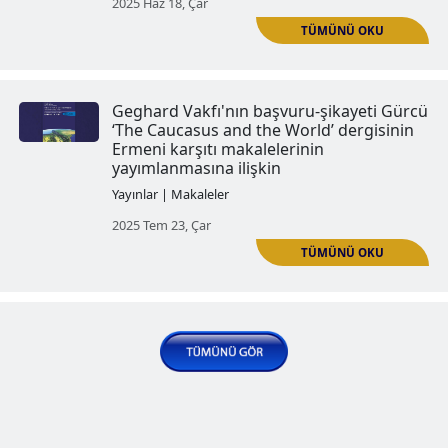
‘Karanlık Turizm’ Azerbaycan'ın 
işlerini meşrulaştırmanın aracı
Yayınlar | Makaleler
2025 May 07, Çar