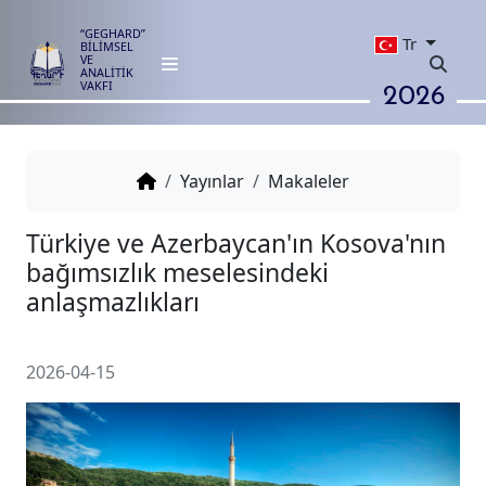
“GEGHARD”
Tr
BİLİMSEL
VE
ANALİTİK
2026
VAKFI
Yayınlar
Makaleler
Türkiye ve Azerbaycan'ın Kosov
bağımsızlık meselesindeki
anlaşmazlıkları
2026-04-15