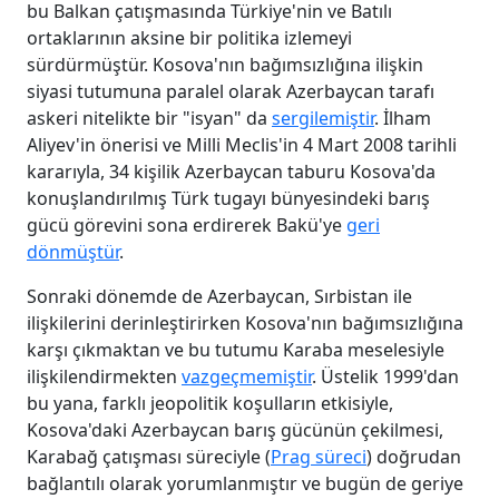
bu Balkan çatışmasında Türkiye'nin ve Batılı
ortaklarının aksine bir politika izlemeyi
sürdürmüştür. Kosova'nın bağımsızlığına ilişkin
siyasi tutumuna paralel olarak Azerbaycan tarafı
askeri nitelikte bir "isyan" da
sergilemiştir
. İlham
Aliyev'in önerisi ve Milli Meclis'in 4 Mart 2008 tarihli
kararıyla, 34 kişilik Azerbaycan taburu Kosova'da
konuşlandırılmış Türk tugayı bünyesindeki barış
gücü görevini sona erdirerek Bakü'ye
geri
dönmüştür
.
Sonraki dönemde de Azerbaycan, Sırbistan ile
ilişkilerini derinleştirirken Kosova'nın bağımsızlığına
karşı çıkmaktan ve bu tutumu Karaba meselesiyle
ilişkilendirmekten
vazgeçmemiştir
. Üstelik 1999'dan
bu yana, farklı jeopolitik koşulların etkisiyle,
Kosova'daki Azerbaycan barış gücünün çekilmesi,
Karabağ çatışması süreciyle (
Prag süreci
) doğrudan
bağlantılı olarak yorumlanmıştır ve bugün de geriye