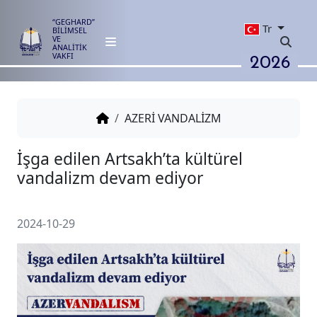
“GEGHARD”
Tr
BİLİMSEL
VE
ANALİTİK
2026
VAKFI
AZERİ VANDALİZM
İşga edilen Artsakh’ta kültürel
vandalizm devam ediyor
2024-10-29