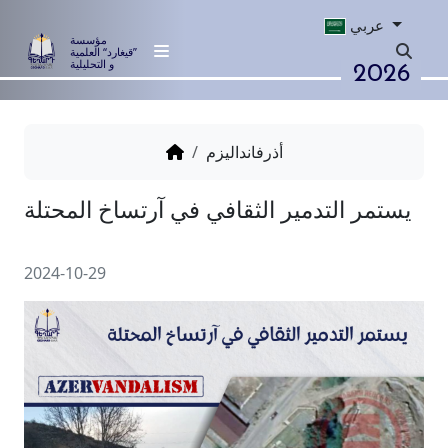
عربي
مؤسسة
”قيغارد“ العلمية
2026
و التحليلية
أذرفانداليزم
التدمير الثقافي في آرتساخ المحتلة
2024-10-29