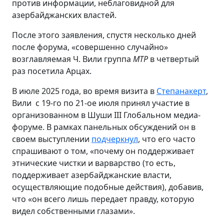
против информации, неблаговидной для
азербайджанских властей.
После этого заявления, спустя несколько дней
после форума, «совершенно случайно»
возглавляемая Ч. Вили группа
MTP
в четвертый
раз посетила Арцах.
В июле 2025 года, во время визита в
Степанакерт
,
Вили с 19-го по 21-ое июля принял участие в
организованном в Шуши III Глобальном медиа-
форуме. В рамках панельных обсуждений он в
своeм выступлении
подчеркнул
, что его часто
спрашивают о том, «почему он поддерживает
этнические чистки и варварство (то есть,
поддерживает азербайджанские власти,
осуществляющие подобные действия), добавив,
что «он всего лишь передает правду, которую
видел собственными глазами».