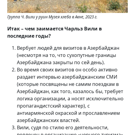
Группа
Ч. Вили у руин
М
узея хлеба в Акне, 2023 г.
Итак – чем заимается Чарльз Вили в
последние годы?
Вербует людей для визитов в Азербайджан
(несмотря на то, что сухопутные границы
Азербайджана закрыты по сей день).
Во время своих визитов он особо активно
раздает интервью азербайджанским СМИ
(которые посвящены не самим поездкам в
Азербайджан, как того, казалось бы, требует
логика организации, а носят исключительно
пропагандистский характер), с
антиармянской окраской и прославлением
азербайджанских властей.
Вили, судя по стилю его деятельности,
вовлечен в организацию «черного туризма».