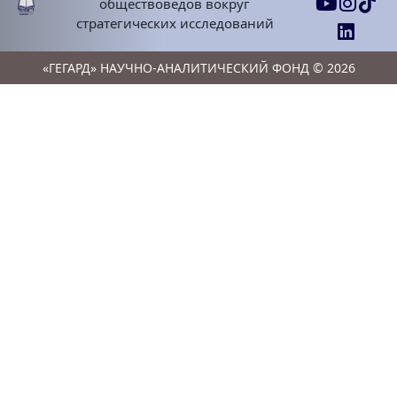
обществоведов вокруг
стратегических исследований
«ГЕГАРД» НАУЧНО-АНАЛИТИЧЕСКИЙ ФОНД © 2026
Антиармянская деятельность
действующих в азербайджанс
диаспоре «Азербайджанских д
Публикации | Статьи
2024 Ноя 13, Сред
Поиски азербайджанской «кул
памяти» в Варшаве
Публикации | Статьи