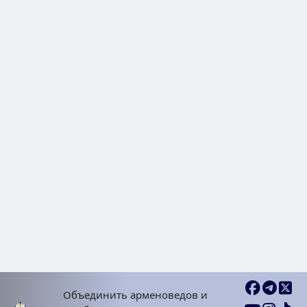
Культура как средство антиар
пропаганды
Новости | Обявления
2024 Окт 18, Пят
Объединить арменоведов и