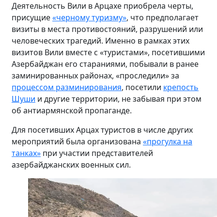
Деятельность Вили в Арцахе приобрела черты,
присущие
«черному туризму»
, что предполагает
визиты в места противостояний, разрушений или
человеческих трагедий. Именно в рамках этих
визитов Вили вместе с «туристами», посетившими
Азербайджан его стараниями, побывали в ранее
заминированных районах, «проследили» за
процессом разминирования
, посетили
крепость
Шуши
и другие территории, не забывая при этом
об антиармянской пропаганде.
Для посетивших Арцах туристов в числе других
мероприятий была организована
«прогулка на
танках»
при участии представителей
азербайджанских военных сил.