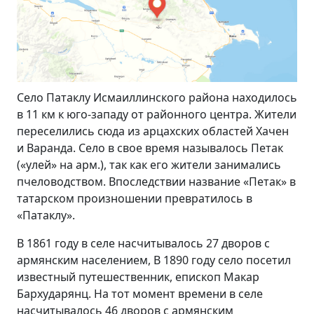
Село Патаклу Исмаиллинского района находилось
в 11 км к юго-западу от районного центра. Жители
переселились сюда из арцахских областей Хачен
и Варанда. Село в свое время называлось Петак
(«улей» на арм.), так как его жители занимались
пчеловодством. Впоследствии название «Петак» в
татарском произношении превратилось в
«Патаклу».
В 1861 году в селе насчитывалось 27 дворов с
армянским населением, В 1890 году село посетил
известный путешественник, епископ Макар
Бархударянц. На тот момент времени в селе
насчитывалось 46 дворов с армянским