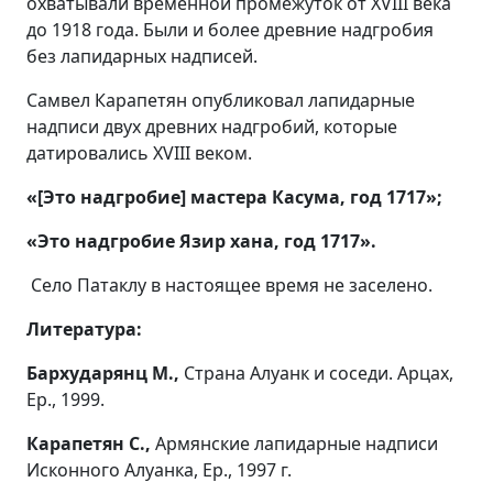
охватывали временной промежуток от XVIII
века
до 1918 года. Были и более древние надгробия
без лапидарных надписей.
Самвел Карапетян опубликовал лапидарные
надписи двух древних надгробий, которые
датировались XVIII
веком.
«
[Это надгробие] мастера Касума, год 1717»;
«
Это надгробие Язир хана, год 1717».
Село Патаклу в настоящее время не заселено.
Литература:
Бархударянц М.,
Страна Алуанк и соседи. Арцах,
Ер., 1999.
Карапетян С.,
Армянские лапидарные надписи
Исконного Алуанка, Ер., 1997 г.