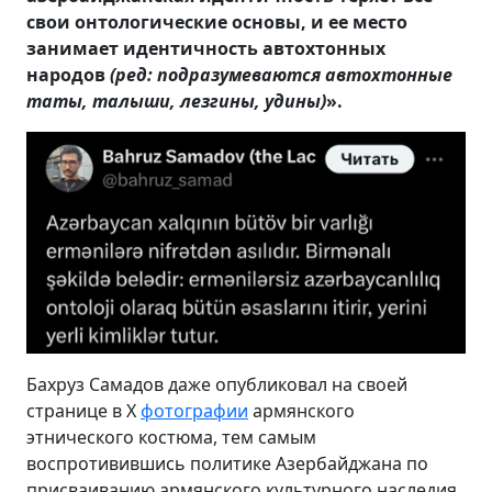
свои онтологические основы, и ее место
занимает идентичность автохтонных
народов
(ред: подразумеваются автохтонные
таты, талыши, лезгины, удины)
».
Бахруз Самадов даже опубликовал на своей
странице в X
фотографии
армянского
этнического костюма, тем самым
воспротивившись политике Азербайджана по
присваиванию армянского культурного наследия.