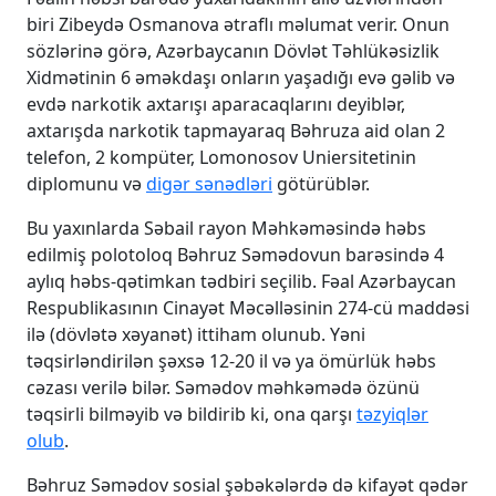
biri Zibeydə Osmanova ətraflı məlumat verir. Onun
sözlərinə görə, Azərbaycanın Dövlət Təhlükəsizlik
Xidmətinin 6 əməkdaşı onların yaşadığı evə gəlib və
evdə narkotik axtarışı aparacaqlarını deyiblər,
axtarışda narkotik tapmayaraq Bəhruza aid olan 2
telefon, 2 kompüter, Lomonosov Uniersitetinin
diplomunu və
digər sənədləri
götürüblər.
Bu yaxınlarda Səbail rayon Məhkəməsində həbs
edilmiş polotoloq Bəhruz Səmədovun barəsində 4
aylıq həbs-qətimkan tədbiri seçilib. Fəal Azərbaycan
Respublikasının Cinayət Məcəlləsinin 274-cü maddəsi
ilə (dövlətə xəyanət) ittiham olunub. Yəni
təqsirləndirilən şəxsə 12-20 il və ya ömürlük həbs
cəzası verilə bilər. Səmədov məhkəmədə özünü
təqsirli bilməyib və bildirib ki, ona qarşı
təzyiqlər
olub
.
Bəhruz Səmədov sosial şəbəkələrdə də kifayət qədər