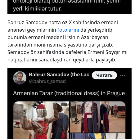
Bəhruz Səmədov hətta öz X səhifəsində erməni
ənənəvi geyimlərinin
fotolarını
da yerləşdirib,
bununla erməni mədəni irsinin Azərbaycan
tərəfindən mənimsəmə siyasətinə qarşı çıxıb.
Səmədov öz səhifəsində dəfələrlə Erməni Soyqırımı
həqiqətlərini sənədləşdirən qeydlərlə paylaşıb.