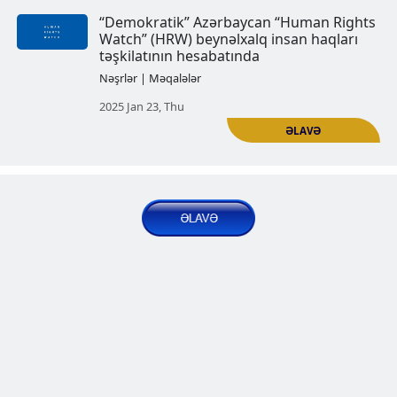
Azərbaycanda mətbuat azadlığı (
hissə)
Nəşrlər | Məqalələr
2024 Aug 13, Tue
“Azərbaycanda mətbuat azadlığı”.
hissə) Jurnalistlərə qarşı yeni təq
dalğası Azərbaycanda
Nəşrlər | Məqalələr
2024 Aug 23, Fri