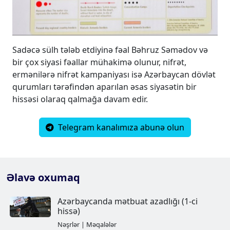
Sadəcə sülh tələb etdiyinə fəal Bəhruz Səmədov və
bir çox siyasi fəallar mühakimə olunur, nifrət,
ermənilərə nifrət kampaniyası isə Azərbaycan dövlət
qurumları tərəfindən aparılan əsas siyasətin bir
hissəsi olaraq qalmağa davam edir.
Telegram kanalımıza abunə olun
Əlavə oxumaq