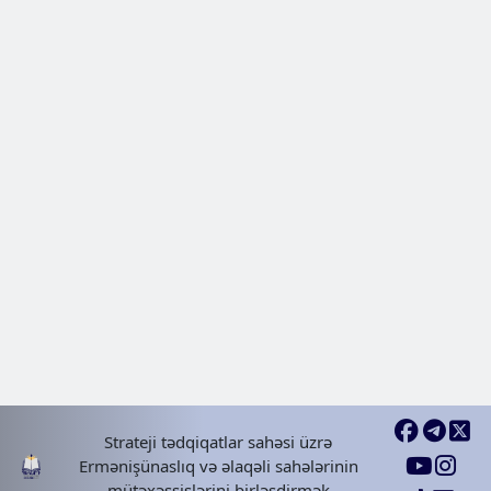
Mətbuat azadlığı Azərbaycanda -
hissə Azərbaycandan kənarda
azərbaycanlı jurnalistlərin təqib
Nəşrlər | Məqalələr
2024 Sep 06, Fri
Mətbuat azadlığı Azərbaycanda-5
Qanunun sərtləşdirilmələri
Nəşrlər | Məqalələr
Strateji tədqiqatlar sahəsi üzrə
Ermənişünaslıq və əlaqəli sahələrinin
2024 Sep 13, Fri
mütəxəssislərini birləşdirmək