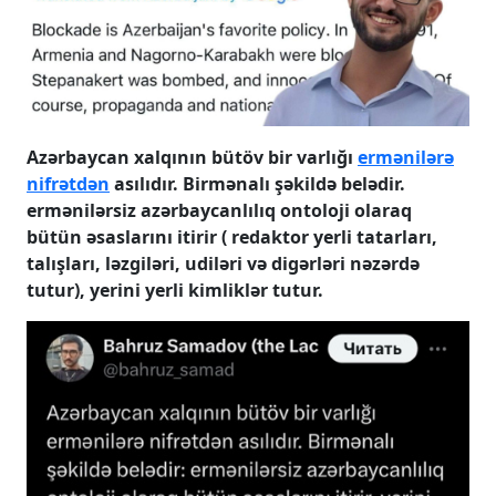
Azərbaycan xalqının bütöv bir varlığı
ermənilərə
nifrətdən
asılıdır. Birmənalı şəkildə belədir.
ermənilərsiz azərbaycanlılıq ontoloji olaraq
bütün əsaslarını itirir ( redaktor yerli tatarları,
talışları, ləzgiləri, udiləri və digərləri nəzərdə
tutur), yerini yerli kimliklər tutur.