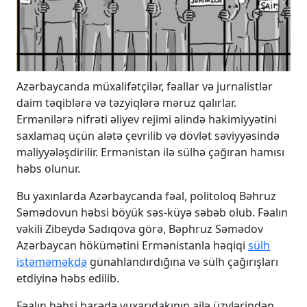
Azərbaycanda müxalifətçilər, fəallar və jurnalistlər
daim təqiblərə və təzyiqlərə məruz qalırlar.
Ermənilərə nifrəti əliyev rejimi əlində hakimiyyətini
saxlamaq üçün alətə çevrilib və dövlət səviyyəsində
maliyyələşdirilir. Ermənistan ilə sülhə çağıran hamısı
həbs olunur.
Bu yaxınlarda Azərbaycanda fəal, politoloq Bəhruz
Səmədovun həbsi böyük səs-küyə səbəb olub. Fəalın
vəkili Zibeydə Sadıqova görə, Bəphruz Səmədov
Azərbaycan hökümətini Ermənistanla həqiqi
sülh
istəməməkdə
günahlandırdığına və sülh çağırışları
etdiyinə həbs edilib.
Fəalın həbsi barədə yuxarıdakının ailə üzvlərindən