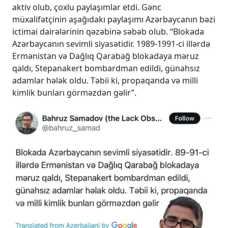
aktiv olub, çoxlu paylaşımlar etdi. Gənc
müxalifətçinin aşağıdakı paylaşımı Azərbaycanın bəzi
ictimai dairələrinin qəzəbinə səbəb olub. “Blokada
Azərbaycanın sevimli siyasətidir. 1989-1991-ci illərdə
Ermənistan və Dağlıq Qarabağ blokadaya məruz
qaldı, Stepanakert bombardman edildi, günahsız
adamlar hələk oldu. Təbii ki, propaqanda və milli
kimlik bunları görməzdən gəlir”.