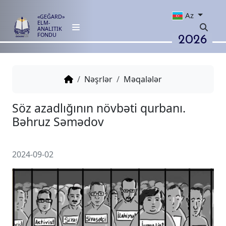
Az
«GEĞARD»
ELM-
ANALITIK
2026
FONDU
Nəşrlər
Məqalələr
Söz azadlığının növbəti qurbanı
Bəhruz Səmədov
2024-09-02