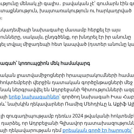
յունը մենակ չի գալիս․ բավական չէ՝ գումարն էին գ
հետաքննություն, խայտառակություն ու հարկադրված
։
շ ակադեմիայի նախագահը մասամբ հերքել էր այս
ունները, սակայն, ընդգծենք, որ խնդրել էր իր անունը
ել տվյալ միջադեպի հետ կապված (դստեր անունը կար
ագահ՝ կոռուպցիոն մեկ համակարգ
ական լրատվամիջոցների հրապարակումների համաձա
հոկտեմբերի վերջին դատական գործընթացների մեջ
ակ ներգրավվել են Ադրբեջանի Գիտությունների ազ
այի
երեք նախագահներ
՝ գործող նախագահ Իսա Հաբի
աև՝ նախկին ղեկավարներ Ռամիզ Մեհդիևը և Աքիֆ Ալ
ի զուգադիպությամբ դեռևս 2024 թվականի հոկտեմբ
ր դարձել, որ Ադրբեջանի Գլխավոր դատախազություն
յի ղեկավարության դեմ
քրեական գործ էր հարուցել
՝