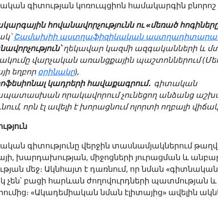
ական գիտության կոռուպցիոն համակարգին բնորոշ 
կարգային հովանավորչությունն ու «մեռած հոգիներ
ակ՝
Շամախիի աստղաֆիզիկական աստղադիտարա
նավորչություն՝
ղեկավար կազմի ազգականների և մտ
ակումը վարչական առանցքային պաշտոններում (Մե
յի եղբոր
օրինակը
),
րոֆեսիոնալ կադրերի հավաքագրում․
գիտական
պատասխան որակավորում չունեցող անձանց աշ
նում, որն էլ ավելի է խորացնում ոլորտի ողբալի վիճակ
ւթյուն
ական գիտությունը վերջին տասնամյակներում թաղվ
այի, խարդախության, միջոցների յուրացման և անբ
ւթյան մեջ։ Ակնհայտ է դառնում, որ նման «գիտնակա
ակ չեն՝ բացի հարևան ժողովուրդների պատմության և
րումից։ «Ակադեմիական նման էլիտայից» ավելին ակն