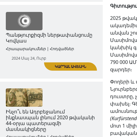
Գիտությո
2025 թվա
ակադեմիա
ԿԱՐԴԱԼ ԱՎԵԼԻՆ
անվան շու
Մասիմով
«Արևմտյան Ադրբեջան» նորաբաց
կանխիկ գ
հեռուստաընկերությունն ու
Մասիմովա
Արևմտյան Ադրբեջան համայնքը
790 000 Ա
Հրապարակումներ | Հոդվածներ
զարդեր։
2024 Մայ 07, Երք
Փողերի և
Նյուրնբեր
դուստրը, 
փախել։ Գե
ամուսնութ
(Kurfürste
մոտ 1 միլ
բավական հ