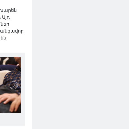
ոխարեն
 Այդ
իներ
 հանցավոր
 են