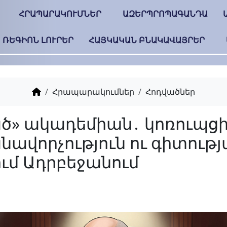
ՀՐԱՊԱՐԱԿՈՒՄՆԵՐ
ԱԶԵՐՊՐՈՊԱԳԱՆԴԱ
ՌԵԳԻՈՆ ԼՈՒՐԵՐ
ՀԱՅԿԱԿԱՆ ԲՆԱԿԱՎԱՅՐԵՐ
Հրապարակումներ
Հոդվածներ
«Քնած» ակադեմիան․
հովանավորչություն 
անկում Ադրբեջանու