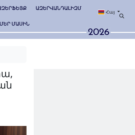
ԱԶԵՐՖԵՅՔ
ԱԶԵՐՎԱՆԴԱԼԻԶՄ
Հայ
ՄԵՐ ՄԱՍԻՆ
2026
 կոռուպցիա,
ու գիտության
մ