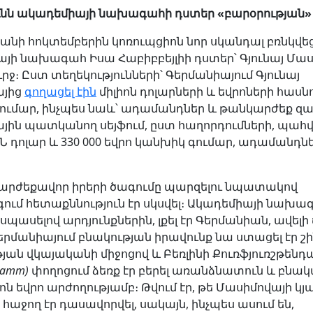
ւնն ակադեմիայի նախագահի դստեր «բարօրության
կանի հոկտեմբերին կոռուպցիոն նոր սկանդալ բռնկվե
յի նախագահ Իսա Հաբիբբեյլիի դստեր՝ Գյունայ Մա
րջ։ Ըստ տեղեկությունների՝ Գերմանիայում Գյունայ
այից
գողացել էին
միլիոն դոլարների և եվրոների հասն
ումար, ինչպես նաև՝ ադամանդներ և թանկարժեք զա
յին պատկանող սեյֆում, ըստ հաղորդումների, պահվ
ՄՆ դոլար և 330 000 եվրո կանխիկ գումար, ադամանդնե
 արժեքավոր իրերի ծագումը պարզելու նպատակով
գում հետաքննություն էր սկսվել։ Ակադեմիայի նախա
չսպասելով արդյունքներին, լքել էր Գերմանիան, ավելի
րմանիայում բնակության իրավունք նա ստացել էր շի
յան վկայականի միջոցով և Բեռլինի Քուռֆյուռշթենդ
ndamm)
փողոցում ձեռք էր բերել առանձնատուն և բնա
իոն եվրո արժողությամբ։ Թվում էր, թե Մասիմովայի կյ
աջող էր դասավորվել, սակայն, ինչպես ասում են,