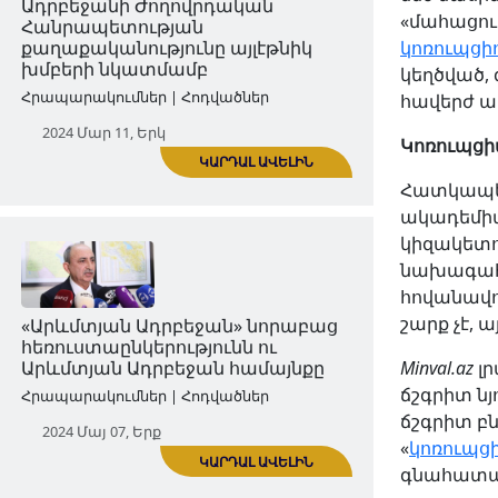
2024 Մար 09, Շբթ
«մահացու 
կոռուպցի
կեղծված,
հավերժ ա
Կոռուպցի
ԿԱՐԴԱԼ ԱՎԵԼԻՆ
Հատկապես
ակադեմիա
կիզակետո
Ադրբեջանի Ժողովրդական
նախագահն
Հանրապետության
հովանավո
քաղաքականությունը այլէթնիկ
շարք չէ, 
խմբերի նկատմամբ
Minval.az
լր
Հրապարակումներ | Հոդվածներ
ճշգրիտ նյ
2024 Մար 11, Երկ
ճշգրիտ բ
«
կոռուպց
գնահատակ