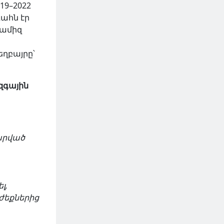
19–2022
ահն էր
ամիզ
1
եղբայրը՝
զգային
րված
լ,
ժեքներից