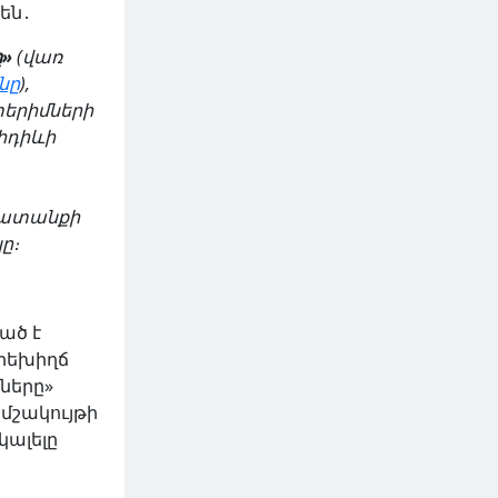
են․
ը»
(վառ
նը
),
երիմների
հդիևի
խատանքի
ը։
ած է
արեխիղճ
նները»
 մշակույթի
կալելը