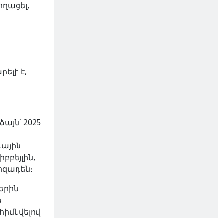
ողացել,
ելի է,
յն՝ 2025
գային
բբեյլին,
իզադեն։
երին
ն
 հիմնվելով