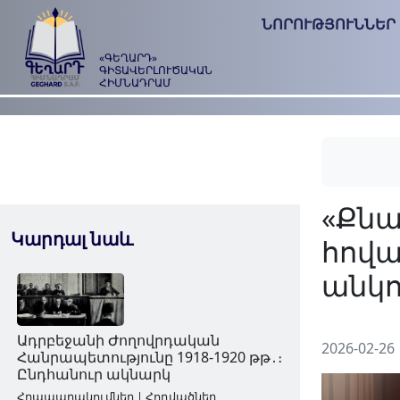
ՆՈՐՈՒԹՅՈՒՆՆԵՐ
«ԳԵՂԱՐԴ»
ԳԻՏԱՎԵՐԼՈՒԾԱԿԱՆ
ՀԻՄՆԱԴՐԱՄ
Կարդալ նաև
2026-02-26