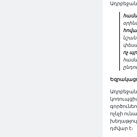
Ադրբեջան
համա
օրին
հովա
նշան
փեսա
ոչ պ
համա
ընդու
Եզրակացո
Ադրբեջան
կոռուպցի
գործունեո
ոչնչի ուն
խեղաթյու
դժվար է։