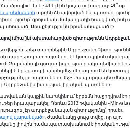
ձանձրալի» է եղել։ Քնել էին կուշտ ու խաղաղ։ Չէ՞ որ
ոն սխեմաներն
արդեն ձևավորված են, պատմությունը
 գիտությունը՝ զրոյական մակարդակի հասցված, իսկ 
պահովված։ Առաքելությունն իրականացված է։
այով (միա՞յն) ախտահարված գիտությունն Ադրբեջան
 վերջին երեք տարիներին Ադրբեջանի Գիտությունն
ն պարբերաբար հայտնվում է կոռուպցիոն սկանդալ
ւմ։ Զարմանալի զուգադիպությամբ ակադեմիայի եր
երին երեք տարի անընդմեջ մեղադրում են կոռուպց
րչության, յուրացումների մեջ։ Սա պարզապես մեղա
այլ՝ Ադրբեջանի գիտության իրական պատկերը։
ատվական կայքին նախկինում երբեմն հաջողվում էր 
ութեր հրապարակել։ Դեռևս 2013 թվականին «Minval.az
նութագրել էր ադրբեջանական գիտությունը՝ որպես
իայով վարակված
»։ Ժամանակը ցույց տվեց, որ այդ
անը լիովին համապատասխանում է իրականությա