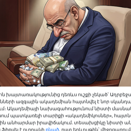
ոն խայտառակությունից դեռևս ուշքի չեկած՝ Ադրբեջ
ւնների ազգային ակադեմիան հայտնվել է նոր սկանդա
ւմ։ Ակադեմիայի նախագահությունում նիստի մասնա
ում պատկառելի տարիքի «ակադեմիկոսներ», հայտնվ
ն անհարմար իրավիճակում. տեսախցիկը նիստի ա
 ֆիքսել է ուղղակի
քնած
. ըստ երևույթին՝ միջոցառում