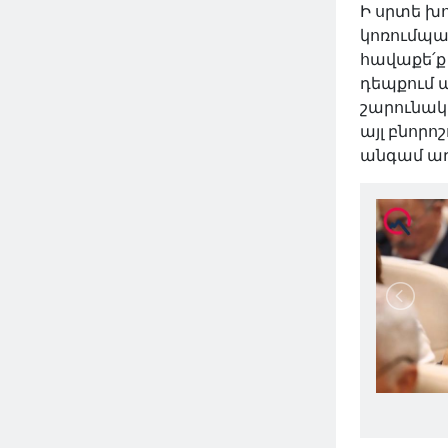
Ի սրտե խո
կոռումպա
հավաքե՛ք
դեպքում 
շարունակ
այլ բնորո
անգամ ադ