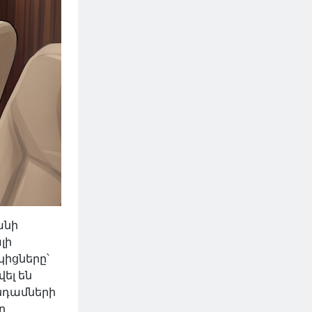
անի
լի
կիցները՝
ել են
նդամների
ը