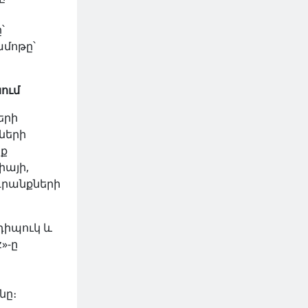
՝
ամոթը՝
ում
երի
ների
եք
իայի,
դրանքների
դիպուկ և
»-ը
նը։