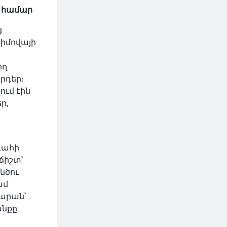
» համար
ց
սիմովայի
ող
րդեր։
ում էին
ր,
գահի
 ճիշտ՝
նծու
ամ
կարան՝
անքը