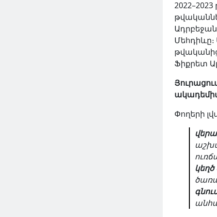
2022–202
թվականնե
2024 Հուն 06, Հնգ
Ադրբեջա
Մեհդիևը։
թվականից,
Ֆիքրետ Ալ
Յուրացու
ակադեմիա
Փողերի լվ
վերա
աշխա
ուռճ
ԿԱՐԴԱԼ ԱՎԵԼԻՆ
կեղծ
ծառա
գնու
անհա