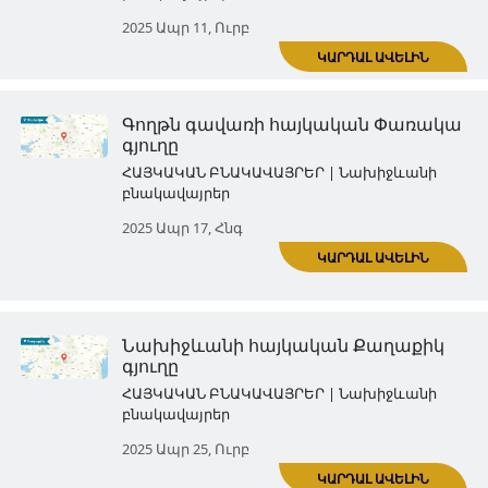
Հայոց Գողթն գավառի
պատմությունը մեկընդմիշտ լ