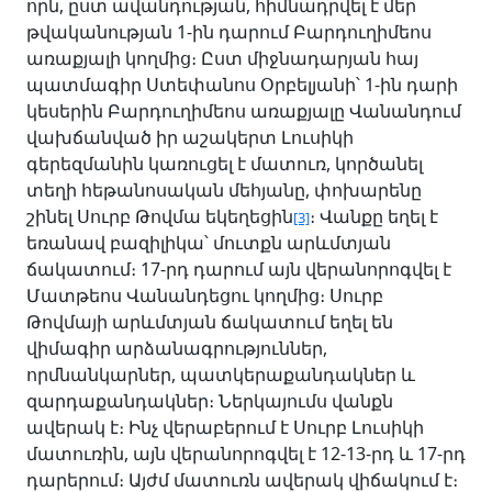
որն, ըստ ավանդության, հիմնադրվել է մեր
թվականության 1-ին դարում Բարդուղիմեոս
առաքյալի կողմից։ Ըստ միջնադարյան հայ
պատմագիր Ստեփանոս Օրբելյանի՝ 1-ին դարի
կեսերին Բարդուղիմեոս առաքյալը Վանանդում
վախճանված իր աշակերտ Լուսիկի
գերեզմանին կառուցել է մատուռ, կործանել
տեղի հեթանոսական մեհյանը, փոխարենը
շինել Սուրբ Թովմա եկեղեցին
։ Վանքը եղել է
[3]
եռանավ բազիլիկա՝ մուտքն արևմտյան
ճակատում։ 17-րդ դարում այն վերանորոգվել է
Մատթեոս Վանանդեցու կողմից։ Սուրբ
Թովմայի արևմտյան ճակատում եղել են
վիմագիր արձանագրություններ,
որմնանկարներ, պատկերաքանդակներ և
զարդաքանդակներ։ Ներկայումս վանքն
ավերակ է։ Ինչ վերաբերում է Սուրբ Լուսիկի
մատուռին, այն վերանորոգվել է 12-13-րդ և 17-րդ
դարերում։ Այժմ մատուռն ավերակ վիճակում է։