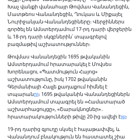
Խաչ վանքի վանահայր Թովմաս Վանանդեցին,
Մատթեոս Վանանդեցին, Ղուկաս և Միքայել
Նուրիջանյան-Վանանդեցիները։ Վերջիններս
գործել են Ամստերդամում 17-րդ դարի վերջերին
և 18-րդ դարի սկզբներին՝ տպագրելով
բազմաթիվ աշխատություններ։
Թովմաս Վանանդեցին 1695 թվականին
Ամստերդամում հրատարակել է Մովսես
Խորենացու «Պատմություն Հայոց»
աշխատությունը, իսկ 1702 թվականին
Գերմանիայի Հալլե քաղաքում հիմնել է
տպարան
։ 1695 թվականին Վանանդեցիներն
[5]
Ամստերդամում տպագրել են «Համատարած
աշխարհացույցը», «Շարակնոցներ»․
հրատարակությունների թիվը 20-ից ավելի է
։
[6]
19-րդ դարից գյուղը սկսել է հայաթափվել, և
Վանանդում բնակություն են հաստատել շիա