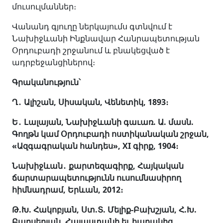
մուսուլմաններ։
Վանանդ գյուղը ներկայումս գտնվում է
Նախիջևանի Ինքնավար Հանրապետության
Օրդուբադի շրջանում և բնակեցված է
ադրբեջանցիներով։
Գրականություն՝
Ղ
․
Ալիշան, Սիսական, Վենետիկ, 1893։
Ե
․
Լալայան, Նախիջևանի գաւառ. Ա. մասն.
Գողթն կամ Օրդուբադի ոստիկանական շրջան,
«Ազգագրական հանդես», XI գիրք, 1904։
Նախիջևան
․
քարտեզագիրք, Հայկական
ճարտարապետությունն ուսումնասիրող
հիմնադրամ, Երևան, 2012։
Թ
.
Խ
.
Հակոբյան
,
Ստ
.
Տ
.
Մելիք
-
Բախշյան
,
Հ
.
Խ
.
Բարսեղյան, Հայաստանի եւ հարակից