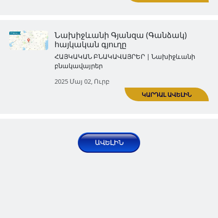
Ադրբեջանին բռնակցվելուց 
ՀԱՅԿԱԿԱՆ ԲՆԱԿԱՎԱՅՐԵՐ | Նախի
բնակավայրեր
2025 Մար 28, Ուրբ
Հայկական Ագուլիս
ՀԱՅԿԱԿԱՆ ԲՆԱԿԱՎԱՅՐԵՐ | Նախի
բնակավայրեր
2025 Ապր 03, Հնգ