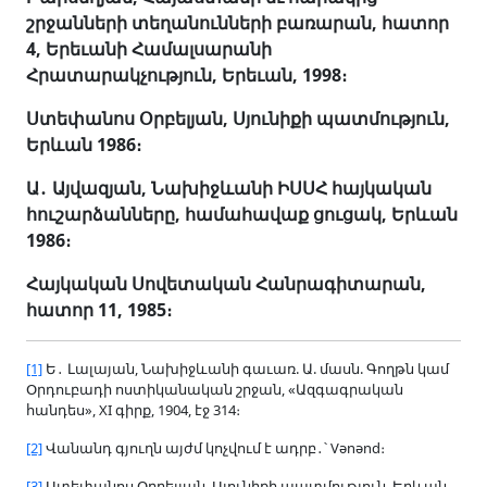
շրջանների տեղանունների բառարան, հատոր
4, Երեւանի
Համալսարանի
Հրատարակչություն
,
Երեւան
, 1998։
Ստեփանոս Օրբելյան, Սյունիքի պատմություն,
Երևան 1986։
Ա
․
Այվազյան, Նախիջևանի ԻՍՍՀ հայկական
հուշարձանները, համահավաք ցուցակ, Երևան
1986։
Հայկական Սովետական Հանրագիտարան,
հատոր 11, 1985։
[1]
Ե․
Լալայան, Նախիջևանի գաւառ. Ա. մասն. Գողթն կամ
Օրդուբադի ոստիկանական շրջան, «Ազգագրական
հանդես», XI գիրք, 1904, էջ 314։
[2]
Վանանդ գյուղն
այժմ կոչվում է ադրբ․՝ Vənənd։
[3]
Ստեփանոս Օրբելյան, Սյունիքի պատմություն, Երևան