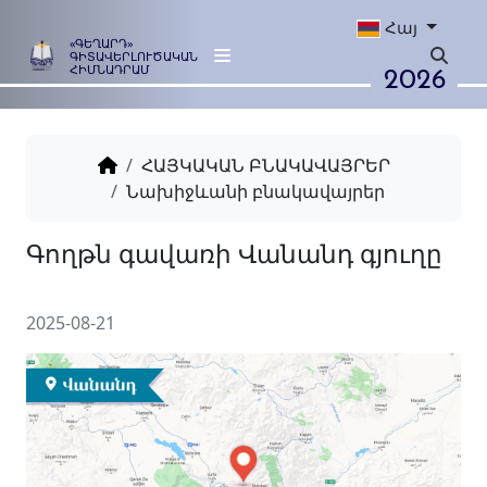
Հայ
«ԳԵՂԱՐԴ»
ԳԻՏԱՎԵՐԼՈՒԾԱԿԱՆ
2026
ՀԻՄՆԱԴՐԱՄ
ՀԱՅԿԱԿԱՆ ԲՆԱԿԱՎԱՅՐԵՐ
Նախիջևանի բնակավայրեր
Գողթն գավառի Վանանդ գյ
2025-08-21