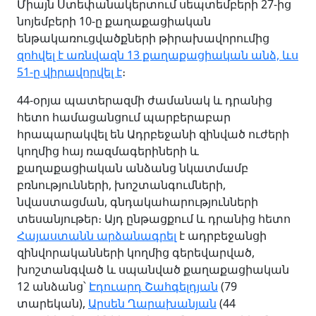
Միայն Ստեփանակերտում սեպտեմբերի 27-ից
նոյեմբերի 10-ը քաղաքացիական
ենթակառուցվածքների թիրախավորումից
զոհվել է առնվազն 13 քաղաքացիական անձ, ևս
51-ը վիրավորվել է
։
44-օրյա պատերազմի ժամանակ և դրանից
հետո համացանցում պարբերաբար
հրապարակվել են Ադրբեջանի զինված ուժերի
կողմից հայ ռազմագերիների և
քաղաքացիական անձանց նկատմամբ
բռնությունների, խոշտանգումների,
նվաստացման, գնդակահարությունների
տեսանյութեր։ Այդ ընթացքում և դրանից հետո
Հայաստանն արձանագրել
է ադրբեջանցի
զինվորականների կողմից գերեվարված,
խոշտանգված և սպանված քաղաքացիական
12 անձանց՝
Էդուարդ Շահգելդյան
(79
տարեկան),
Արսեն Ղարախանյան
(44