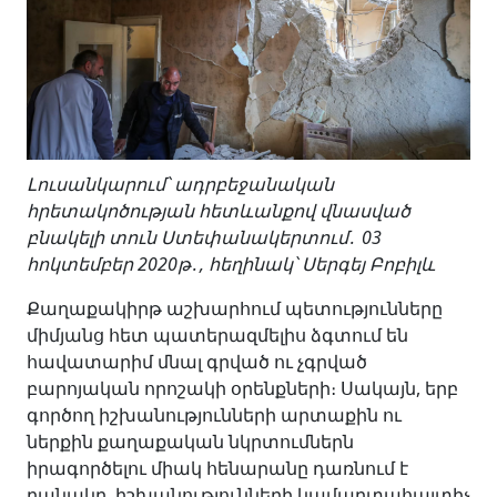
Լուսանկարում՝
ա
դրբեջանական
հրետակոծության
հետևանքով
վնասված
բնակելի
տուն
Ստեփանակերտում
․
03
հոկտեմբեր
2020
թ
․,
հեղինակ՝
Սերգեյ
Բոբիլև
Քաղաքակիրթ աշխարհում պետությունները
միմյանց հետ պատերազմելիս ձգտում են
հավատարիմ մնալ գրված ու չգրված
բարոյական որոշակի օրենքների։ Սակայն, երբ
գործող իշխանությունների արտաքին ու
ներքին քաղաքական նկրտումներն
իրագործելու միակ հենարանը դառնում է
բանակը, իշխանությունների կամարտահայտիչ