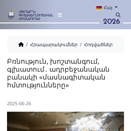
Հայ
«ԳԵՂԱՐԴ»
ԳԻՏԱՎԵՐԼՈՒԾԱԿԱՆ
2026
ՀԻՄՆԱԴՐԱՄ
Հրապարակումներ
Հոդվածներ
Բռնություն, խոշտանգում,
գլխատում․ ադրբեջանակ
բանակի «մասնագիտակա
հմտությունները»
2025-06-26