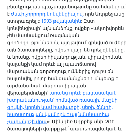
բնակչության պաշտպանությունը սահմանվում
է
Ժնևի չորրորդ կոնվենցիայով
, որն Ադրբեջանը
ստորագրել է
1993 թվականին
: Ըստ
կոնվենցիայի՝ այն անձինք, ովքեր «ակտիվորեն
չեն մասնակցում ռազմական
գործողություններին, այդ թվում՝ զինված ուժերի
այն ծառայողները, ովքեր վայր են դրել զենքերը,
և նրանք, ովքեր հիվանդության, վիրավորման,
կալանքի կամ որևէ այլ պատճառով
մարտական գործողություններից դուրս են
հայտնվել, բոլոր հանգամանքներում պետք է
արժանանան մարդասիրական
վերաբերմունքի՝
առանց որևէ բացասական
խտրականության՝ հիմնված ռասայի, մաշկի
գույնի, կրոնի կամ հավատքի, սեռի, ծննդի,
հարստության կամ որևէ այլ նմանատիպ
չափանիշի վրա
»։ Մինչդեռ Ադրբեջանի ԶՈՒ
ծառայողների վարքը թե՛ պատերազմական և