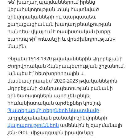
թե՛ խաղաղ պայմաններում իրենց
վերահսկողության տակ հայտնված
զինվորականների ու, պարզապես,
քաղաքացիական խաղաղ բնակչության
հանդեպ վկայում է ռասիստական խորը
բարդույթի՝ «ռևանշի և վրեժխնդրության»
մասին։
Ինչպես 1918-1920 թվականներին Ադրբեջանի
Ժողովրդական Հանրապետության շրջանում,
այնպես էլ՝ հետխորհրդային և
մասնավորապես՝ 2020-2023 թվականներին
Ադրբեջանի Հանրապետության բանակի
զինծառայողներն աչքի չեն ընկել
հումանիստական արժեքներ կրելով։
Պատերազմի գերիների նկատմամբ
ադրբեջանական բանակի զինվորների
վայրագություններն
ամենևին էլ զարմանալի
չեն։ Թեև միջազգային իրավունքը