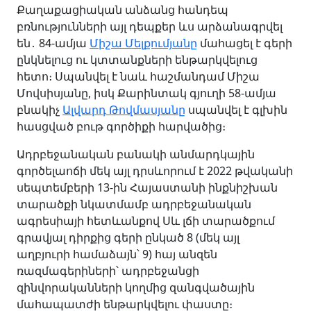
Քաղաքացիական անձանց հանդեպ
բռնությունների այլ դեպքեր ևս արձանագրվել
են․ 84-ամյա
Միշա Մելքումյանը
մահացել է գերի
ընկնելուց ու կտտանքների ենթարկվելուց
հետո։ Սպանվել է նաև հաշմանդամ Միշա
Մովսիսյանը, իսկ Քարինտակ գյուղի 58-ամյա
բնակիչ
Ալվարդ Թովմասյանը
սպանվել է գլխին
հասցված բութ գործիքի հարվածից։
Ադրբեջանական բանակի անմարդկային
գործելաոճի մեկ այլ դրսևորում է 2022 թվականի
սեպտեմբերի 13-ին Հայաստանի ինքնիշխան
տարածքի նկատմամբ ադրբեջանական
ագրեսիայի հետևանքով Սև լճի տարածքում
գրավյալ դիրքից գերի ընկած 8 (մեկ այլ
աղբյուրի համաձայն՝ 9) հայ անզեն
ռազմագերիների՝ ադրբեջանցի
զինվորականների կողմից զանգվածային
մահապատժի ենթարկվելու փաստը։