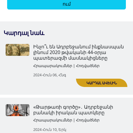
ում
Կարդալ նաև