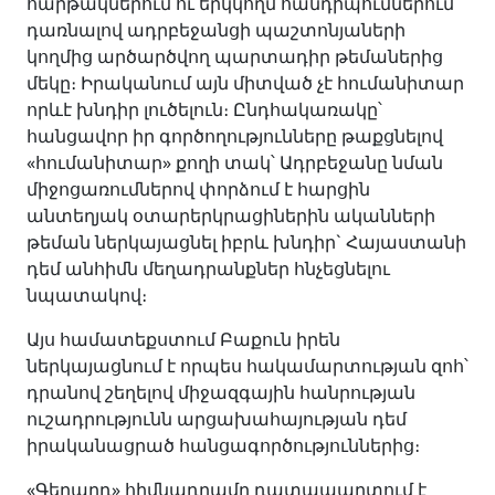
հարթակներում ու երկկողմ հանդիպումներում
դառնալով ադրբեջանցի պաշտոնյաների
կողմից արծարծվող պարտադիր թեմաներից
մեկը։ Իրականում այն միտված չէ հումանիտար
որևէ խնդիր լուծելուն։ Ընդհակառակը՝
հանցավոր իր գործողությունները թաքցնելով
«հումանիտար» քողի տակ՝ Ադրբեջանը նման
միջոցառումներով փորձում է հարցին
անտեղյակ օտարերկրացիներին ականների
թեման ներկայացնել իբրև խնդիր` Հայաստանի
դեմ անհիմն մեղադրանքներ հնչեցնելու
նպատակով։
Այս համատեքստում Բաքուն իրեն
ներկայացնում է որպես հակամարտության զոհ՝
դրանով շեղելով միջազգային հանրության
ուշադրությունն արցախահայության դեմ
իրականացրած հանցագործություններից։
«Գեղարդ» հիմնադրամը դատապարտում է