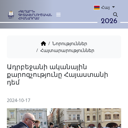
Հայ
«ԳԵՂԱՐԴ»
ԳԻՏԱՎԵՐԼՈՒԾԱԿԱՆ
2026
ՀԻՄՆԱԴՐԱՄ
Նորություններ
Հայտարարություններ
Ադրբեջանի ականային
քարոզչությունը Հայաստա
դեմ
2024-10-17