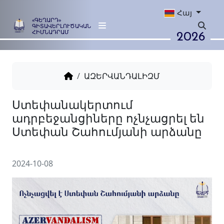
Հայ
«ԳԵՂԱՐԴ»
ԳԻՏԱՎԵՐԼՈՒԾԱԿԱՆ
2026
ՀԻՄՆԱԴՐԱՄ
ԱԶԵՐՎԱՆԴԱԼԻԶՄ
Ստեփանակերտում
ադրբեջանցիները ոչնչացրե
Ստեփան Շահումյանի արձ
2024-10-08