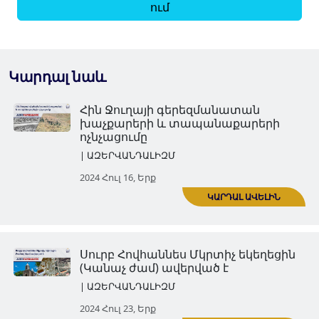
ում
Կարդալ նաև
Հին Ջուղայի գերեզմանատա
խաչքարերի և տապանաքար