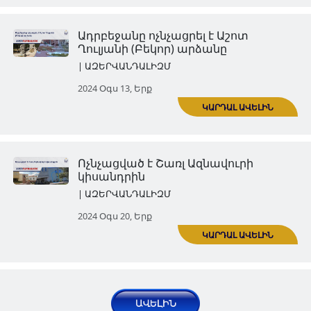
Ադրբեջանը հիմնահատակ ոչ
է Բերձորի Սուրբ Համբարձմ
եկեղեցին
| ԱԶԵՐՎԱՆԴԱԼԻԶՄ
ԿԱՐ
2024 Հուլ 30, Երք
Ադրբեջանի վանդալիզմի զոհ 
դարձել Շուշիի Ղազանչեցոց
գերեզմանոցը (Հին գերեզման
| ԱԶԵՐՎԱՆԴԱԼԻԶՄ
ԿԱՐ
2024 Օգս 06, Երք