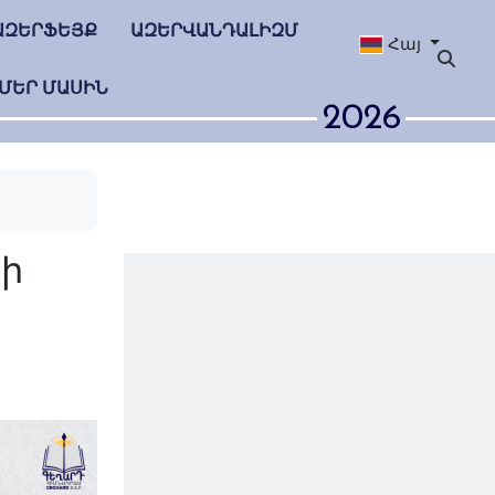
ԱԶԵՐՖԵՅՔ
ԱԶԵՐՎԱՆԴԱԼԻԶՄ
Հայ
ՄԵՐ ՄԱՍԻՆ
2026
ել է Կախանի