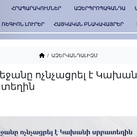
ՀՐԱՊԱՐԱԿՈՒՄՆԵՐ
ԱԶԵՐՊՐՈՊԱԳԱՆԴԱ
ՌԵԳԻՈՆ ԼՈՒՐԵՐ
ՀԱՅԿԱԿԱՆ ԲՆԱԿԱՎԱՅՐԵՐ
ԱԶԵՐՎԱՆԴԱԼԻԶՄ
Ադրբեջանը ոչնչացր
սրբատեղին