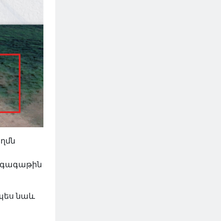
ողմն
 գագաթին
պես նաև