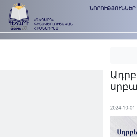
ՆՈՐՈՒԹՅՈՒՆՆԵՐ
«ԳԵՂԱՐԴ»
ԳԻՏԱՎԵՐԼՈՒԾԱԿԱՆ
ՀԻՄՆԱԴՐԱՄ
2024-10-01