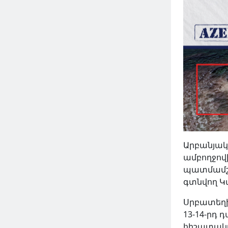
Արբանյակ
ամբողջով
պատմամշա
գտնվող Կ
Սրբատեղի
13-14-րդ 
հիշատակվ