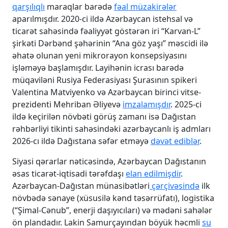
qarşılıqlı
maraqlar barədə
fəal müzakirələr
aparılmışdır. 2020-ci ildə Azərbaycan istehsal və
ticarət sahəsində fəaliyyət göstərən iri “Karvan-L”
şirkəti Dərbənd şəhərinin “Ana göz yaşı” məscidi ilə
əhatə olunan yeni mikrorayon konsepsiyasını
işləməyə başlamışdır. Layihənin icrası barədə
müqaviləni Rusiya Federasiyası Şurasının spikeri
Valentina Matviyenko və Azərbaycan birinci vitse-
prezidenti Mehriban Əliyevə
imzalamışdır
. 2025-ci
ildə keçirilən növbəti görüş zamanı isə Dağıstan
rəhbərliyi tikinti sahəsindəki azərbaycanlı iş admları
2026-cı ildə Dağıstana səfər etməyə
dəvət ediblər
.
Siyasi qərarlar nəticəsində, Azərbaycan Dağıstanın
əsas ticarət-iqtisadi tərəfdaşı
elan edilmişdir
.
Azərbaycan-Dağıstan münasibətləri
çərçivəsində
ilk
növbədə sənaye (xüsusilə kənd təsərrüfatı), logistika
(“Şimal-Cənub”, enerji daşıyıcıları) və mədəni sahələr
ön plandadır. Lakin Samurçayından böyük həcmli
su