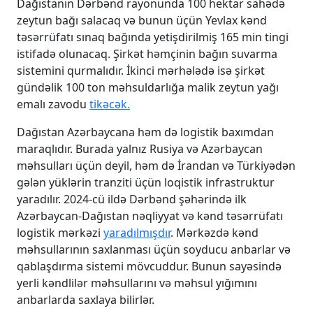
Dağıstanın Dərbənd rayonunda 100 hektar sahədə
zeytun bağı salacaq və bunun üçün Yevlax kənd
təsərrüfatı sınaq bağında yetişdirilmiş 165 min tingi
istifadə olunacaq. Şirkət həmçinin bağın suvarma
sistemini qurmalıdır. İkinci mərhələdə isə şirkət
gündəlik 100 ton məhsuldarlığa malik zeytun yağı
emalı zavodu
tikəcək.
Dağıstan Azərbaycana həm də logistik baxımdan
maraqlıdır. Burada yalnız Rusiya və Azərbaycan
məhsulları üçün deyil, həm də İrandan və Türkiyədən
gələn yüklərin tranziti üçün loqistik infrastruktur
yaradılır. 2024-cü ildə Dərbənd şəhərində ilk
Azərbaycan-Dağıstan nəqliyyat və kənd təsərrüfatı
logistik mərkəzi
yaradılmışdır
. Mərkəzdə kənd
məhsullarının saxlanması üçün soyducu anbarlar və
qablaşdırma sistemi mövcuddur. Bunun sayəsində
yerli kəndlilər məhsullarını və məhsul yığımını
anbarlarda saxlaya bilirlər.