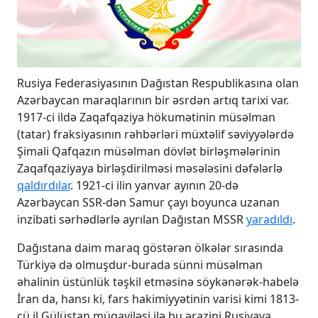
Rusiya Federasiyasının Dağıstan Respublikasına olan
Azərbaycan maraqlarının bir əsrdən artıq tarixi var.
1917-ci ildə Zaqafqaziya hökumətinin müsəlman
(tatar) fraksiyasının rəhbərləri müxtəlif səviyyələrdə
Şimali Qafqazın müsəlman dövlət birləşmələrinin
Zaqafqaziyaya birləşdirilməsi məsələsini dəfələrlə
qaldırdılar
. 1921-ci ilin yanvar ayının 20-də
Azərbaycan SSR-dən Samur çayı boyunca uzanan
inzibati sərhədlərlə ayrılan Dağıstan MSSR
yaradıldı
.
Dağıstana daim maraq göstərən ölkələr sırasında
Türkiyə də olmuşdur-burada sünni müsəlman
əhalinin üstünlük təşkil etməsinə söykənərək-habelə
İran da, hansı ki, fars hakimiyyətinin varisi kimi 1813-
cü il Gülüstan müqaviləsi ilə bu ərazini Rusiyaya