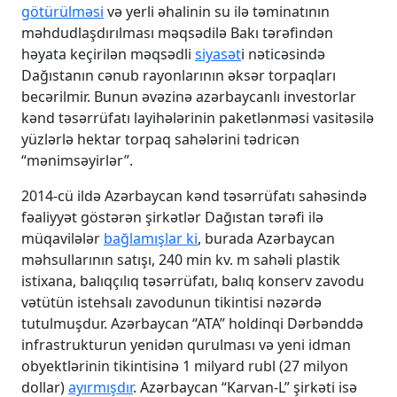
götürülməsi
və yerli əhalinin su ilə təminatının
məhdudlaşdırılması məqsədilə Bakı tərəfindən
həyata keçirilən məqsədli
siyasət
i nəticəsində
Dağıstanın cənub rayonlarının əksər torpaqları
becərilmir. Bunun əvəzinə azərbaycanlı investorlar
kənd təsərrüfatı layihələrinin paketlənməsi vasitəsilə
yüzlərlə hektar torpaq sahələrini tədricən
“mənimsəyirlər”.
2014-cü ildə Azərbaycan kənd təsərrüfatı sahəsində
fəaliyyət göstərən şirkətlər Dağıstan tərəfi ilə
müqavilələr
bağlamışlar ki
, burada Azərbaycan
məhsullarının satışı, 240 min kv. m sahəli plastik
istixana, balıqçılıq təsərrüfatı, balıq konserv zavodu
vətütün istehsalı zavodunun tikintisi nəzərdə
tutulmuşdur. Azərbaycan “ATA” holdinqi Dərbənddə
infrastrukturun yenidən qurulması və yeni idman
obyektlərinin tikintisinə 1 milyard rubl (27 milyon
dollar)
ayırmışdır
. Azərbaycan “Karvan-L” şirkəti isə