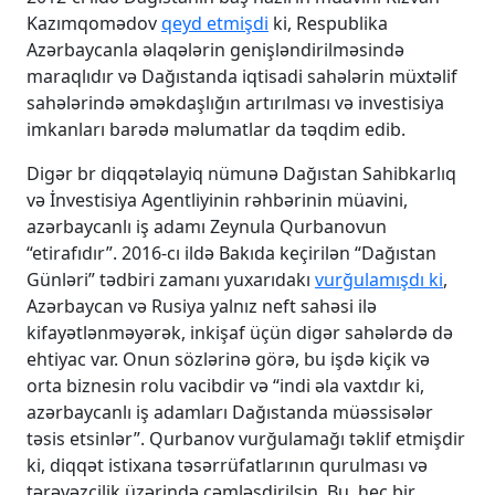
Kazımqomədov
qeyd etmişdi
ki, Respublika
Azərbaycanla əlaqələrin genişləndirilməsində
maraqlıdır və Dağıstanda iqtisadi sahələrin müxtəlif
sahələrində əməkdaşlığın artırılması və investisiya
imkanları barədə məlumatlar da təqdim edib.
Digər br diqqətəlayiq nümunə Dağıstan Sahibkarlıq
və İnvestisiya Agentliyinin rəhbərinin müavini,
azərbaycanlı iş adamı Zeynula Qurbanovun
“etirafıdır”. 2016-cı ildə Bakıda keçirilən “Dağıstan
Günləri” tədbiri zamanı yuxarıdakı
vurğulamışdı ki
,
Azərbaycan və Rusiya yalnız neft sahəsi ilə
kifayətlənməyərək, inkişaf üçün digər sahələrdə də
ehtiyac var. Onun sözlərinə görə, bu işdə kiçik və
orta biznesin rolu vacibdir və “indi əla vaxtdır ki,
azərbaycanlı iş adamları Dağıstanda müəssisələr
təsis etsinlər”. Qurbanov vurğulamağı təklif etmişdir
ki, diqqət istixana təsərrüfatlarının qurulması və
tərəvəzçilik üzərində cəmləşdirilsin. Bu, heç bir