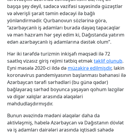
başqa şey deyil, sadəcə vəzifəsi sayəsində güzəştlər
və əlverişli şərait təmin edəcəyi ilə bağlı
yönləndirmədir. Qurbanovun sözlərinə görə,
“azərbaycanlı iş adamları burada dayaq tapacaqlar
və mən hazıram hər şeyi edim ki, Dağıstanda yatırım
edən azərbaycanlı iş adamlarına dəstək olum”.
Hər iki tərəfdə turizmin inkişafı məqsədi ilə 72
saatlıq vizasız giriş rejimi tətbiq etmək
təklif olunub
.
Eyni məsələ 2020-ci ildə də
müzakirə edilmişdir
, lakin
koronavirus pandemiyasının başlanması bəhanəsi ilə
Azərbaycan tərəfi sərhədləri (bu günə qədər)
bağlayaraq sərhəd boyunca yaşayan qohum ləzgilər
və digər xalqlar arasında əlaqələri
məhdudlaşdırmışdır.
Bunun əvəzində mədəni əlaqələr daha da
aktivləşmiş, habelə Azərbaycan və Dağıstanın dövlət
və iş adamları dairələri arasında iqtisadi sahədə