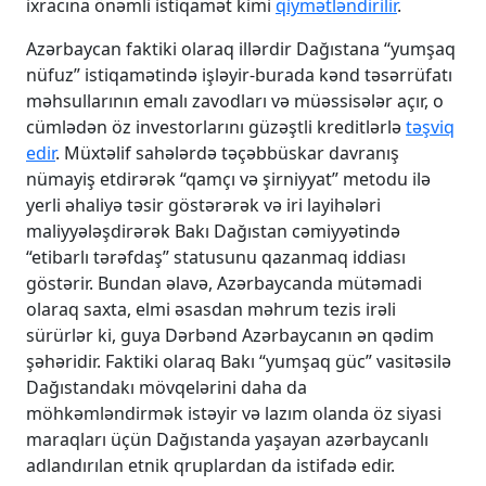
ixracına önəmli istiqamət kimi
qiymətləndirilir
.
Azərbaycan faktiki olaraq illərdir Dağıstana “yumşaq
nüfuz” istiqamətində işləyir-burada kənd təsərrüfatı
məhsullarının emalı zavodları və müəssisələr açır, o
cümlədən öz investorlarını güzəştli kreditlərlə
təşviq
edir
. Müxtəlif sahələrdə təçəbbüskar davranış
nümayiş etdirərək “qamçı və şirniyyat” metodu ilə
yerli əhaliyə təsir göstərərək və iri layihələri
maliyyələşdirərək Bakı Dağıstan cəmiyyətində
“etibarlı tərəfdaş” statusunu qazanmaq iddiası
göstərir. Bundan əlavə, Azərbaycanda mütəmadi
olaraq saxta, elmi əsasdan məhrum tezis irəli
sürürlər ki, guya Dərbənd Azərbaycanın ən qədim
şəhəridir. Faktiki olaraq Bakı “yumşaq güc” vasitəsilə
Dağıstandakı mövqelərini daha da
möhkəmləndirmək istəyir və lazım olanda öz siyasi
maraqları üçün Dağıstanda yaşayan azərbaycanlı
adlandırılan etnik qruplardan da istifadə edir.