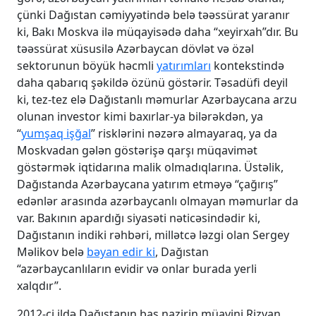
çünki Dağıstan cəmiyyətində belə təəssürat yaranır
ki, Bakı Moskva ilə müqayisədə daha “xeyirxah”dır. Bu
təəssürat xüsusilə Azərbaycan dövlət və özəl
sektorunun böyük həcmli
yatırımları
kontekstində
daha qabarıq şəkildə özünü göstərir. Təsadüfi deyil
ki, tez-tez elə Dağıstanlı məmurlar Azərbaycana arzu
olunan investor kimi baxırlar-ya bilərəkdən, ya
“
yumşaq işğal
” risklərini nəzərə almayaraq, ya da
Moskvadan gələn göstərişə qarşı müqavimət
göstərmək iqtidarına malik olmadıqlarına. Üstəlik,
Dağıstanda Azərbaycana yatırım etməyə “çağırış”
edənlər arasında azərbaycanlı olmayan məmurlar da
var. Bakının apardığı siyasəti nəticəsindədir ki,
Dağıstanın indiki rəhbəri, millətcə ləzgi olan Sergey
Məlikov belə
bəyan edir ki
, Dağıstan
“azərbaycanlıların evidir və onlar burada yerli
xalqdır”.
2012-ci ildə Dağıstanın baş nazirin müavini Rizvan