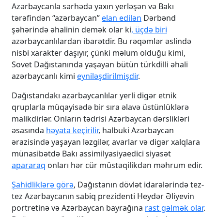
Azərbaycanla sərhədə yaxın yerləşən və Bakı
tərəfindən “azərbaycan”
elan edilən
Dərbənd
şəhərində əhalinin demək olar ki
, üçdə biri
azərbaycanlılardan ibarətdir. Bu rəqəmlər əslində
nisbi xarakter daşıyır, çünki məlum olduğu kimi,
Sovet Dağıstanında yaşayan bütün türkdilli əhali
azərbaycanlı kimi
eyniləşdirilmişdir
.
Dağıstandakı azərbaycanlılar yerli digər etnik
qruplarla müqayisədə bir sıra əlavə üstünlüklərə
malikdirlər. Onların tədrisi Azərbaycan dərslikləri
əsasında
həyata keçirilir
, halbuki Azərbaycan
ərazisində yaşayan ləzgilər, avarlar və digər xalqlara
münasibətdə Bakı assimilyasiyaedici siyasət
apararaq
onları hər cür müstəqilikdən məhrum edir.
Şahidliklərə görə
, Dağıstanın dövlət idarələrində tez-
tez Azərbaycanın sabiq prezidenti Heydər Əliyevin
portretinə və Azərbaycan bayrağına
rast gəlmək olar
.