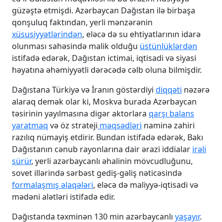
güzəştə etmişdi. Azərbaycan Dağıstan ilə birbaşa
qonşuluq faktından, yerli mənzərənin
xüsusiyyətlərindən
, eləcə də su ehtiyatlarının idarə
olunması sahəsində malik olduğu
üstünlüklərdən
istifadə edərək, Dağıstan ictimai, iqtisadi və siyasi
həyatına əhəmiyyətli dərəcədə cəlb oluna bilmişdir.
Dağıstana Türkiyə və İranın göstərdiyi
diqqəti
nəzərə
alaraq demək olar ki, Moskva burada Azərbaycan
təsirinin yayılmasına digər aktorlara
qarşı balans
yaratmaq
və öz strateji
məqsədləri
naminə zahiri
razılıq nümayiş etdirir. Bundan istifadə edərək, Bakı
Dağıstanın cənub rayonlarına dair ərazi iddialar
irəli
sürür
, yerli azərbaycanlı əhalinin mövcudluğunu,
sovet illərində sərbəst gediş-gəliş nəticəsində
formalaşmış əlaqələri
, eləcə də maliyyə-iqtisadi və
mədəni alətləri istifadə edir.
Dağıstanda təxminən 130 min azərbaycanlı
yaşayır
.