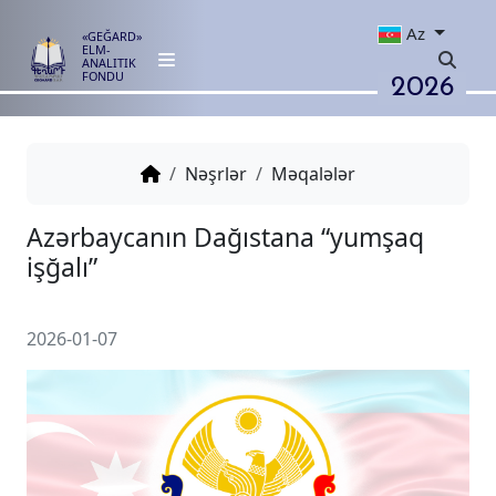
Az
«GEĞARD»
ELM-
ANALITIK
2026
FONDU
Nəşrlər
Məqalələr
Azərbaycanın Dağıstana “yum
işğalı”
2026-01-07