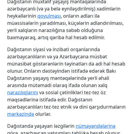
Dağıstanın müxtəlif yaşayış məntəqələrində
azərbaycanlı (və ya belə eyniləşdirilmiş) xadimlərin
heykəllərinin
qoyulması
, onların adları ilə
müəssisələrin yaradılması, küçələrin adlandırılması,
yerli xalqların narazılığına səbəb olduğuna
baxmayaraq, artıq qəribə hal hesab edilmir.
Dağıstanın siyasi və inzibati orqanlarında
azərbaycanlıların və ya Azərbaycana müsbət
münasibət göstərənlərin təyinatları da adi hal hesab
olunur. Onların dəstəyindən istifadə edərək Bakı
Dağıstanın yaşayış məntəqələrində yerli əhali
arasında mütəmadi olaraq ifadə olunan xalq
narazılıqlarını
və sosial çətinlikləri tez-tez öz
məqsədlərinə istifadə edir. Dağıstanın
azərbaycanlıları tez-tez etnik və dini qarşıdurmaların
mərkəzində
olurlar.
Dağıstanda yaşayan ləzgilərin
nümayəndələrinə
görə, azərbaycan yatırımları təhlükə hesab olunur,