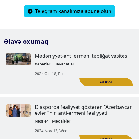
Telegram kanalımıza abunə olun
Əlavə oxumaq