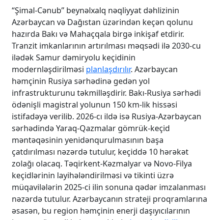
“Şimal-Cənub” beynəlxalq nəqliyyat dəhlizinin
Azərbaycan və Dağıstan üzərindən keçən qolunu
hazırda Bakı və Mahaçqala birgə inkişaf etdirir.
Tranzit imkanlarının artırılması məqsədi ilə 2030-cu
ilədək Samur dəmiryolu keçidinin
modernləşdirilməsi
planlaşdırılır
. Azərbaycan
həmçinin Rusiya sərhədinə gedən yol
infrastrukturunu təkmilləşdirir. Bakı-Rusiya sərhədi
ödənişli magistral yolunun 150 km-lik hissəsi
istifadəyə verilib. 2026-cı ildə isə Rusiya-Azərbaycan
sərhədində Yaraq-Qazmalar gömrük-keçid
məntəqəsinin yenidənqurulmasının başa
çatdırılması nəzərdə tutulur, keçiddə 10 hərəkət
zolağı olacaq. Təqirkent-Kəzmalyar və Novo-Filya
keçidlərinin layihələndirilməsi və tikinti üzrə
müqavilələrin 2025-ci ilin sonuna qədər imzalanması
nəzərdə tutulur. Azərbaycanın strateji proqramlarına
əsasən, bu region həmçinin enerji daşıyıcılarının