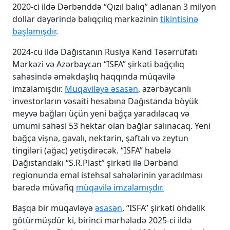
2020-ci ildə Dərbənddə “Qızıl balıq” adlanan 3 milyon
dollar dəyərində balıqçılıq mərkəzinin
tikintisinə
başlamışdır
.
2024-cü ildə Dağıstanın Rusiya Kənd Təsərrüfatı
Mərkəzi və Azərbaycan “ISFA” şirkəti bağçılıq
sahəsində əməkdaşlıq haqqında müqavilə
imzalamışdır.
Müqaviləyə əsasən
, azərbaycanlı
investorların vəsaiti hesabına Dağıstanda böyük
meyvə bağları üçün yeni bağça yaradılacaq və
ümumi sahəsi 53 hektar olan bağlar salınacaq. Yeni
bağça vişnə, gavalı, nektarin, şaftalı və zeytun
tingiləri (ağac) yetişdirəcək. “ISFA” habelə
Dağıstandakı “S.R.Plast” şirkəti ilə Dərbənd
regionunda emal istehsal sahələrinin yaradılması
barədə müvafiq
müqavilə imzalamışdır.
Başqa bir müqavləyə
əsasən
, “ISFA” şirkəti öhdəlik
götürmüşdür ki, birinci mərhələdə 2025-ci ildə