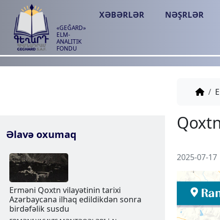
XƏBƏRLƏR
NƏŞRLƏR
«GEĞARD»
ELM-
ANALITIK
FONDU
E
Əlavə oxumaq
2025-07-17