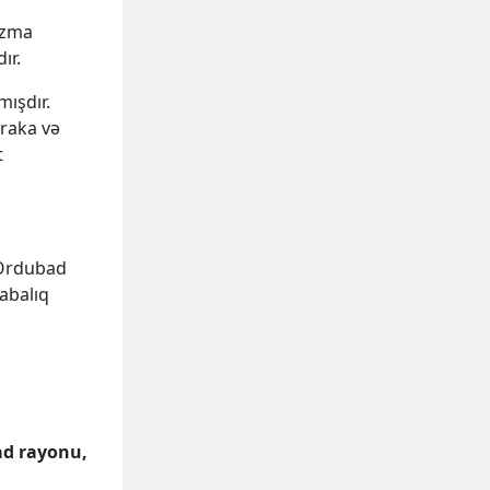
yazma
ır.
ışdır.
araka və
t
-Ordubad
abalıq
ad rayonu,