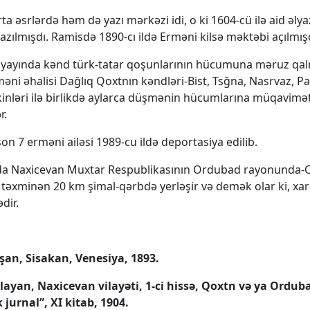
ta əsrlərdə həm də yazı mərkəzi idi, o ki 1604-cü ilə aid əl
azılmışdı. Ramisdə 1890-cı ildə Erməni kilsə məktəbi açılmışd
n yayında kənd türk-tatar qoşunlarının hücumuna məruz qalm
əni əhalisi Dağlıq Qoxtnın kəndləri-Bist, Tsğna, Nasrvaz, P
kinləri ilə birlikdə aylarca düşmənin hücumlarına müqavimə
r.
on 7 erməni ailəsi 1989-cu ildə deportasiya edilib.
da Naxicevan Muxtar Respublikasının Ordubad rayonunda
təxminən 20 km şimal-qərbdə yerləşir və demək olar ki, xar
dir.
şan, Sisakan, Venesiya, 1893.
layan, Naxicevan vilayəti, 1-ci hissə, Qoxtn və ya Ordub
 jurnal”, XI kitab, 1904.