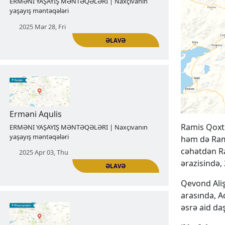
Erməni Qoxtn vilayətinin tarixi
Azərbaycana ilhaq edildikdən sonra
birdəfəlik susdu
ERMƏNI YAŞAYIŞ MƏNTƏQƏLƏRI | Naxçıvanın
yaşayış məntəqələri
2025 Mar 28, Fri
Ramis Qoxtn
həm də Rami
ƏLAVƏ
cəhətdən Ra
ərazisində,
Qevond Aliş
arasında, A
Erməni Aqulis
əsrə aid daş
ERMƏNI YAŞAYIŞ MƏNTƏQƏLƏRI | Naxçıvanın