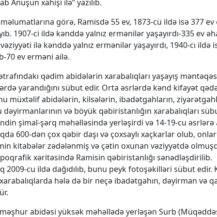
ab Anuşun xahişi ilə” yazılıb.
n məlumatlarına görə, Ramisdə 55 ev, 1873-cü ildə isə 377 ev
yıb. 1907-ci ildə kənddə yalnız ermənilər yaşayırdı-335 ev əhal
 vəziyyəti ilə kənddə yalnız ermənilər yaşayırdı, 1940-cı ildə 
ıb-70 ev erməni ailə.
ətrafındakı qədim abidələrin xarabalıqları yaşayış məntəqəs
ərdə yarandığını sübut edir. Orta əsrlərdə kənd kifayət qədə
u müxtəlif abidələrin, kilsələrin, ibadətgahların, ziyarətgahl
u dəyirmanlarının və böyük qəbiristanlığın xarabalıqları sübu
din şimal-şərq məhəlləsində yerləşirdi və 14-19-cu əsrlərə a
ıqda 600-dən çox qəbir daşı və çoxsaylı xaçkarlar olub, onla
əmin kitabələr zədələnmiş və çətin oxunan vəziyyətdə olmuşd
opoqrafik xəritəsində Ramisin qəbiristanlığı sənədləşdirilib.
q 2009-cu ildə dağıdılıb, bunu peyk fotoşəkilləri sübut edir.
 xarabalıqlarda hələ də bir neçə ibadətgahın, dəyirman və qa
ür.
 məşhur abidəsi yüksək məhəllədə yerləşən Surb (Müqəddə