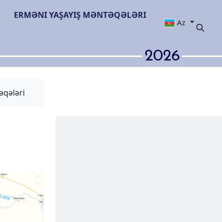
ERMƏNI YAŞAYIŞ MƏNTƏQƏLƏRI
Az
2026
əqələri
 kəndi