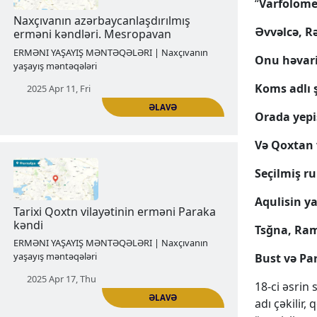
yaşayış məntəqələri
“
Varfolome
2025 Apr 03, Thu
Əvvəlcə, R
Onu həvari
Koms adlı 
Orada yepi
ƏLAVƏ
Və Qoxtan v
Seçilmiş r
Naxçıvanın azərbaycanlaşdırılmış
erməni kəndləri. Mesropavan
Aqulisin ya
ERMƏNI YAŞAYIŞ MƏNTƏQƏLƏRI | Naxçıvanın
Tsğna, Rami
yaşayış məntəqələri
Bust və Pa
2025 Apr 11, Fri
18-ci əsrin
adı çəkilir