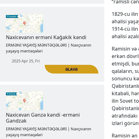
“ramisli cən
1829-cu ili
əhalisi yaşa
1914-cü ilin
ƏLAVƏ
əhalisi azal
Tarixi Qoxtn vilayətinin erməni Paraka
Ramisin və 
kəndi
erkən dövrl
ERMƏNI YAŞAYIŞ MƏNTƏQƏLƏRI | Naxçıvanın
etmişdi, bun
yaşayış məntəqələri
qalaların, s
sonuncu kən
2025 Apr 17, Thu
Qəbiristanl
kitabəli, h
ilin Sovet t
Qəbiristanlı
ətrafındakı
izləri görün
Ramisin ən