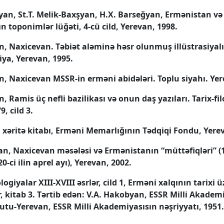
yan, St.T. Melik-Baxşyan, H.X. Barseğyan, Ermənistan v
n toponimlər lüğəti, 4-cü cild, Yerevan, 1998.
n, Naxicevan. Təbiət aləminə həsr olunmuş illüstrasiyalı
iya, Yerevan, 1995.
n, Naxicevan MSSR-in erməni abidələri. Toplu siyahı. Yer
, Ramis üç nefli bazilikası və onun daş yazıları. Tarix-fi
9, cild 3.
 xəritə kitabı, Erməni Memarlığının Tədqiqi Fondu, Yerev
n, Naxicevan məsələsi və Ermənistanın “müttəfiqləri” (19
0-ci ilin aprel ayı), Yerevan, 2002.
logiyalar XIII-XVIII əsrlər, cild 1, Erməni xalqının tarixi ü
, kitab 3. Tərtib edən: V.A. Hakobyan, ESSR Milli Akadem
tutu-Yerevan, ESSR Milli Akademiyasısın nəşriyyatı, 1951.