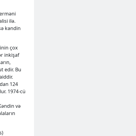
 erməni
isi ilə.
isə kəndin
inin çox
r inkişaf
arın,
t edir. Bu
iddir.
rdan 124
ur. 1974-cü
 Kəndin və
laların
s)