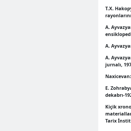
T.X. Hakop
rayonlarını
A. Ayvazya
ensikloped
A. Ayvazya
A. Ayvazyan
jurnalı, 197
Naxicevan:
E. Zohrabya
dekabrı-192
Kiçik xrono
materiallar
Tarix İnsti