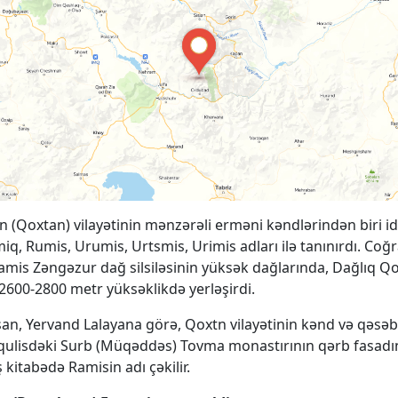
 (Qoxtan) vilayətinin mənzərəli erməni kəndlərindən biri id
q, Rumis, Urumis, Urtsmis, Urimis adları ilə tanınırdı. Coğr
mis Zəngəzur dağ silsiləsinin yüksək dağlarında, Dağlıq Q
 2600-2800 metr yüksəklikdə yerləşirdi.
an, Yervand Lalayana görə, Qoxtn vilayətinin kənd və qəsəb
qulisdəki Surb (Müqəddəs) Tovma monastırının qərb fasadı
 kitabədə Ramisin adı çəkilir.