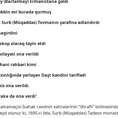
y (Bartalmay) Ermənistana gəldi
əbbin evi burada qurmuş
 Surb (Müqəddəs) Tovmanın şərəfinə adlandırdı
şagirdini
skop olaraq təyin etdi
ilayəti ona verildi
uhani rəhbəri kimi
xınlığında yerləşən Daşt kəndini təriflədi
s ona verildi.
raka da ona verdi
”.
 salnaməçisi İsahak ravvinin xatirələrinin “Ətraflı” bölməsin
, qeyd olunur ki, 1695-ci ildə, Surb (Müqəddəs) Tadeos monas