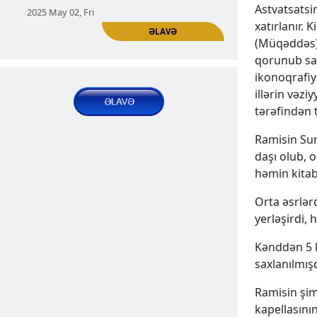
Astvatsatsin
Naxicevanın erməni Kağakik kəndi
xatırlanır. 
ƏLAVƏ
(Müqəddəs) 
ERMƏNI YAŞAYIŞ MƏNTƏQƏLƏRI | Naxçıvanın
qorunub sax
yaşayış məntəqələri
ikonoqrafiy
2025 Apr 25, Fri
illərin vəzi
tərəfindən 
Ramisin Sur
daşı olub, 
həmin kitab
Orta əsrlər
yerləşirdi, 
Naxicevan Gənzə kəndi -erməni
Kənddən 5 
Gandzak
saxlanılmışd
ƏLAVƏ
ERMƏNI YAŞAYIŞ MƏNTƏQƏLƏRI | Naxçıvanın
Ramisin şi
yaşayış məntəqələri
kapellasını