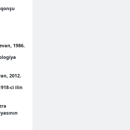
ə qonşu
evan, 1986.
lologiya
an, 2012.
18-ci ilin
zrə
iyasının