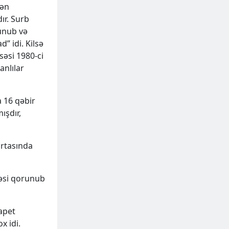
dən
ır. Surb
lunub və
 idi. Kilsə
səsi 1980-ci
anlılar
a 16 qəbir
ışdır,
rtasında
əsi qorunub
apet
x idi.