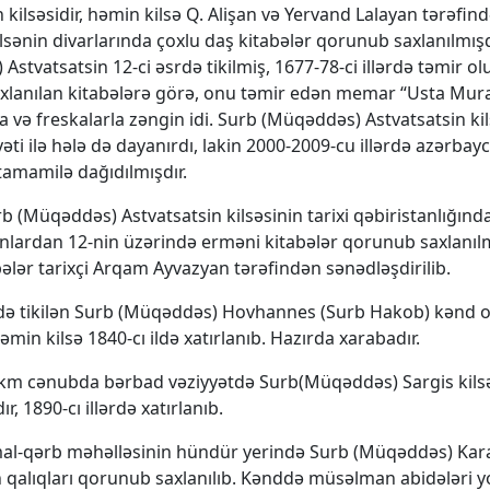
 kilsəsidir, həmin kilsə Q. Alişan və Yervand Lalayan tərəfin
Kilsənin divarlarında çoxlu daş kitabələr qorunub saxlanılmışd
Astvatsatsin 12-ci əsrdə tikilmiş, 1677-78-ci illərdə təmir o
lanılan kitabələrə görə, onu təmir edən memar “Usta Murad”
a və freskalarla zəngin idi. Surb (Müqəddəs) Astvatsatsin kil
yyəti ilə hələ də dayanırdı, lakin 2000-2009-cu illərdə azərbayc
tamamilə dağıdılmışdır.
b (Müqəddəs) Astvatsatsin kilsəsinin tarixi qəbiristanlığınd
onlardan 12-nin üzərində erməni kitabələr qorunub saxlanılm
ələr tarixçi Arqam Ayvazyan tərəfindən sənədləşdirilib.
də tikilən Surb (Müqəddəs) Hovhannes (Surb Hakob) kənd o
həmin kilsə 1840-cı ildə xatırlanıb. Hazırda xarabadır.
km cənubda bərbad vəziyyətdə Surb(Müqəddəs) Sargis kils
ır, 1890-cı illərdə xatırlanıb.
mal-qərb məhəlləsinin hündür yerində Surb (Müqəddəs) Kar
n qalıqları qorunub saxlanılıb. Kənddə müsəlman abidələri yo