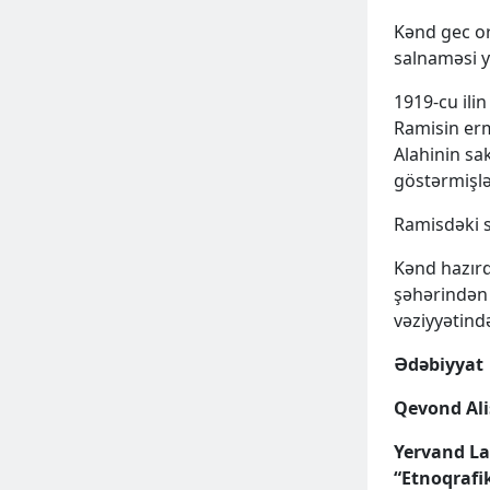
2025 May 02, Fri
Kənd gec or
salnaməsi y
1919-cu ili
Ramisin erm
Alahinin sa
göstərmişlə
Ramisdəki s
Kənd hazır
şəhərindən 
vəziyyətində
ƏLAVƏ
Ədəbiyyat
Qevond Ali
Yervand La
“Etnoqrafik