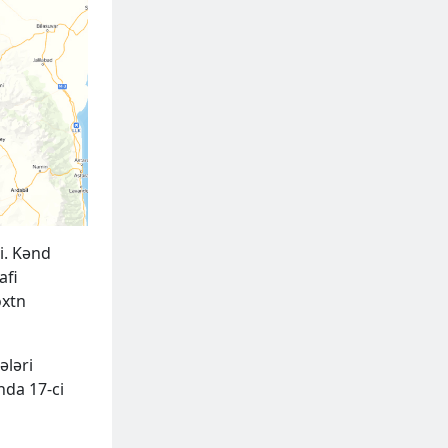
i. Kənd
afi
oxtn
ələri
nda 17-ci