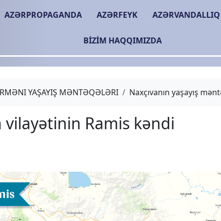
AZƏRPROPAGANDA
AZƏRFEYK
AZƏRVANDALLIQ
BIZIM HAQQIMIZDA
RMƏNI YAŞAYIŞ MƏNTƏQƏLƏRI
Naxçıvanın yaşayış mənt
Qoxtn vilayətinin Ramis