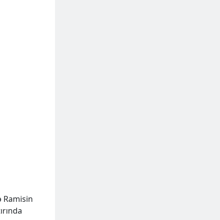
də Ramisin
tırında