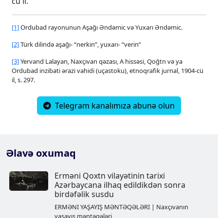
cü il.
[1]
Ordubad rayonunun Aşağı Əndəmic və Yuxarı Əndəmic.
[2]
Türk dilində aşağı- “nerkin”, yuxarı- “verin”
[3]
Yervand Lalayan, Naxçıvan qəzası, A hissəsi, Qoğtn və ya
Ordubad inzibati ərazi vahidi (uçastoku), etnoqrafik jurnal, 1904-cü
il, s. 297.
Telegram kanalımıza abunə olun
Əlavə oxumaq