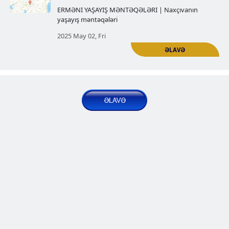
yaşayış məntəqələri
2025 Apr 11, Fri
Tarixi Qoxtn vilayətinin erməni 
kəndi
ERMƏNI YAŞAYIŞ MƏNTƏQƏLƏRI | Naxçı
yaşayış məntəqələri
2025 Apr 17, Thu
Naxicevanın erməni Kağakik kən