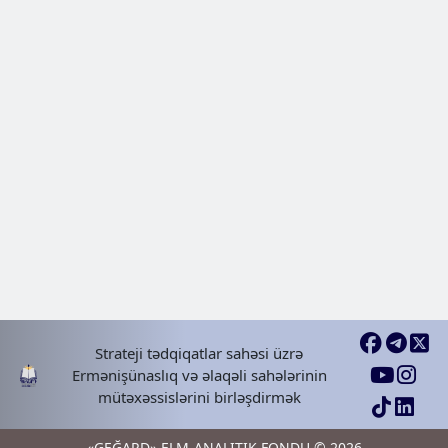
ERMƏNI YAŞAYIŞ MƏNTƏQƏLƏRI | Naxçı
yaşayış məntəqələri
2025 Apr 25, Fri
Naxicevan Gənzə kəndi -erməni
ERMƏNI YAŞAYIŞ MƏNTƏQƏLƏRI | Naxçı
yaşayış məntəqələri
2025 May 02, Fri
Strateji tədqiqatlar sahəsi üzrə
Ermənişünaslıq və əlaqəli sahələrinin
mütəxəssislərini birləşdirmək
«GEĞARD» ELM-ANALITIK FONDU © 2026