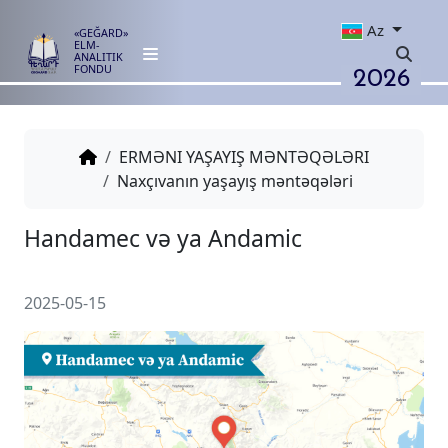
Az
«GEĞARD»
ELM-
ANALITIK
2026
FONDU
ERMƏNI YAŞAYIŞ MƏNTƏQƏLƏRI
Naxçıvanın yaşayış məntəqələri
Handamec və ya Andamic
2025-05-15