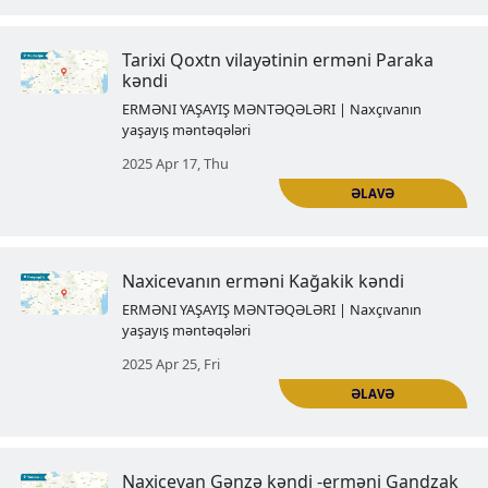
2025 Mar 28, Fri
Erməni Aqulis
ERMƏNI YAŞAYIŞ MƏNTƏQƏLƏRI | Naxçı
yaşayış məntəqələri
2025 Apr 03, Thu
Naxçıvanın azərbaycanlaşdırılmı
kəndləri. Mesropavan
ERMƏNI YAŞAYIŞ MƏNTƏQƏLƏRI | Naxçı