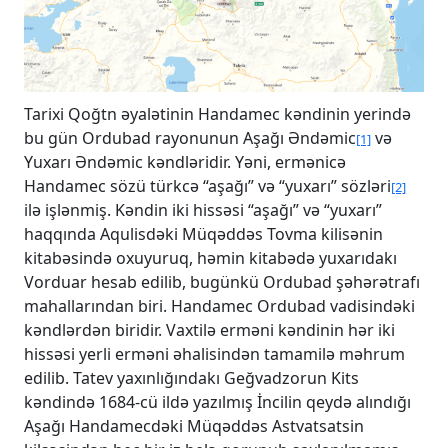
Tarixi Qoğtn əyalətinin Handamec kəndinin yerində
bu gün Ordubad rayonunun Aşağı Əndəmic
və
[1]
Yuxarı Əndəmic kəndləridir. Yəni, ermənicə
Handamec sözü türkcə “aşağı” və “yuxarı” sözləri
[2]
ilə işlənmiş. Kəndin iki hissəsi “aşağı” və “yuxarı”
haqqında Aqulisdəki Müqəddəs Tovma kilisənin
kitabəsində oxuyuruq, həmin kitabədə yuxarıdakı
Vorduar hesab edilib, bugünkü Ordubad şəhərətrafı
mahallarından biri. Handamec Ordubad vadisindəki
kəndlərdən biridir. Vaxtilə erməni kəndinin hər iki
hissəsi yerli erməni əhalisindən tamamilə məhrum
edilib. Tatev yaxınlığındakı Geğvadzorun Kits
kəndində 1684-cü ildə yazılmış İncilin qeydə alındığı
Aşağı Handamecdəki Müqəddəs Astvatsatsin