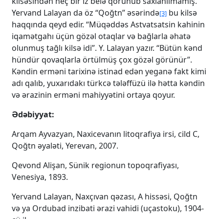
kilsəsindən heç bir iz belə qorunub saxlanılmamış.
Yervand Lalayan da öz “Qoğtn” əsərində
bu kilsə
[3]
haqqında qeyd edir. “Müqəddəs Astvatsatsin kahinin
iqamətgahı üçün gözəl otaqlar və bağlarla əhatə
olunmuş tağlı kilsə idi”. Y. Lalayan yazır. “Bütün kənd
hündür qovaqlarla örtülmüş çox gözəl görünür”.
Kəndin erməni tarixinə istinad edən yeganə fakt kimi
adı qalıb, yuxarıdakı türkcə tələffüzü ilə hətta kəndin
və ərazinin erməni mahiyyətini ortaya qoyur.
Ədəbiyyat:
Arqam Ayvazyan, Naxicevanın litoqrafiya irsi, cild C,
Qoğtn əyaləti, Yerevan, 2007.
Qevond Alişan, Sünik regionun topoqrafiyası,
Venesiya, 1893.
Yervand Lalayan, Naxçıvan qəzası, A hissəsi, Qoğtn
və ya Ordubad inzibati ərazi vahidi (uçastoku), 1904-