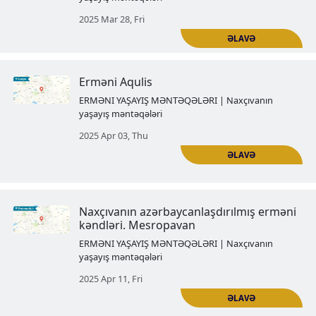
Erməni Qoxtn vilayətinin tarixi
Azərbaycana ilhaq edildikdən so
birdəfəlik susdu
ERMƏNI YAŞAYIŞ MƏNTƏQƏLƏRI | Naxçı
yaşayış məntəqələri