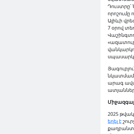
Դուստրը՝
որոշումը
Ալիևի վր
7 օրով տե
Վաշինգտո
«ազատութ
վանկարկու
սպասարկո
Յագուբլու
նկատմամբ
արագ ավա
ատյաններ
Միջազգայ
2025 թվա
եղել է
շուր
քաղբանտա