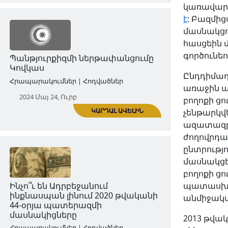
կառավարո
է
: Բազմից
մասնակցո
հասցեին 
ԿԱՐԴԱԼ ԱՎԵԼԻՆ
գործունե
«Արևմտյան Ադրբեջան» նորաբաց
Ընդդիմադ
հեռուստաընկերությունն ու
առաջին 
Արևմտյան Ադրբեջան համայնքը
բողոքի ցո
Հրապարակումներ | Հոդվածներ
չենթարկվ
ազատազրկ
2024 Մայ 07, Երք
ժողովրդա
ընտրությ
մասնակցել
բողոքի ցո
պատասխան
անմիջական
2013 թվա