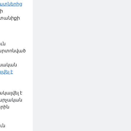
ատներից
րի
նտանիքի
ւն
չարտոնված
անական
վել է
կալվել է
արչական
երին
ւն