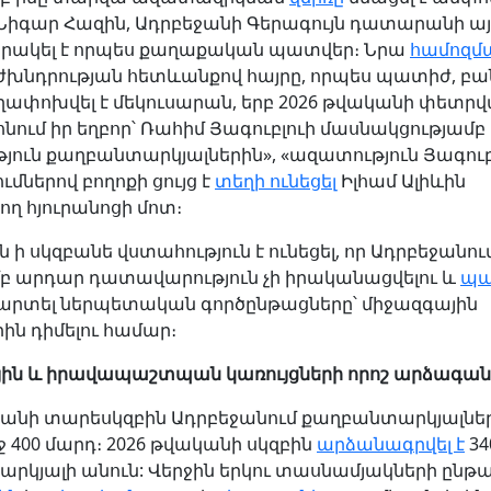
 Նիգար Հազին, Ադրբեջանի Գերագույն դատարանի այ
 որակել է որպես քաղաքական պատվեր։ Նրա
համոզմ
եժխնդրության հետևանքով հայրը, որպես պատիժ, 
ղափոխվել է մեկուսարան, երբ 2026 թվականի փետրվ
նում իր եղբոր՝ Ռահիմ Յագուբլուի մասնակցությամբ
յուն քաղբանտարկյալներին», «ազատություն Յագուբ
մներով բողոքի ցույց է
տեղի ունեցել
Իլհամ Ալիևին
ղ հյուրանոցի մոտ։
ն ի սկզբանե վստահություն է ունեցել, որ Ադրբեջանու
 արդար դատավարություն չի իրականացվելու և
պա
րտել ներպետական գործընթացները՝ միջազգային
ին դիմելու համար։
ին և իրավապաշտպան կառույցների որոշ արձագան
կանի տարեսկզբին Ադրբեջանում քաղբանտարկյալներ
ջ 400 մարդ։ 2026 թվականի սկզբին
արձանագրվել է
34
րկյալի անուն: Վերջին երկու տասնամյակների ընթա