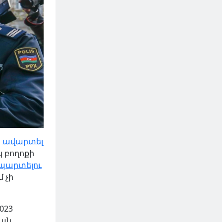
ն
ավարտել
 բողոքի
արտելու
 չի
023
րան