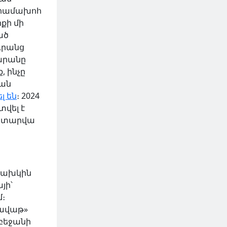
 համախոհ
քի մի
ած
դրանց
արանը
 ինչը
յան
լ են
։ 2024
վել է
 տարվա
 նախկին
յի՝
։
սավաթ»
րբեջանի