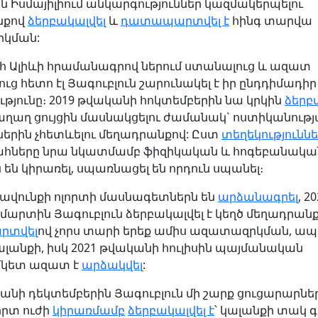
 Իսմայիլիում անկարգություններ կազմակերպելու
նքով
ձերբակալվել
և
դատապարտվել է
հինգ տարվա
կման:
Ալիևի հրամանագրով ներում ստանալուց և ազատ
ւց հետո էլ Յագուբլուն շարունակել է իր ընդդիմադիր
ւթյունը։ 2019 թվականի հոկտեմբերին նա կրկին
ձերբա
աղաղ ցույցին մասնակցելու ժամանակ` ոստիկանութ
երին չհետևելու մեղադրանքով: Ըստ
տեղեկությունն
հները նրա նկատմամբ ֆիզիկական և հոգեբանակա
ն են կիրառել, սպառնացել են որդուն սպանել։
րավունքի ոլորտի մասնագետներն են
արձանագրել
, 2
մարտին Յագուբլուն ձերբակալվել է կեղծ մեղադրանք
րտվել
ով չորս տարի երեք ամիս ազատազրկման, ապ
ալանքի, իսկ 2021 թվականի հուլիսին պայմանական
կետ ազատ է
արձակվել
:
կանի դեկտեմբերին Յագուբլուն մի շարք ցուցարարնե
իրտ ուժի
կիրառմամբ
ձերբակալվել է
՝ կալանքի տակ 