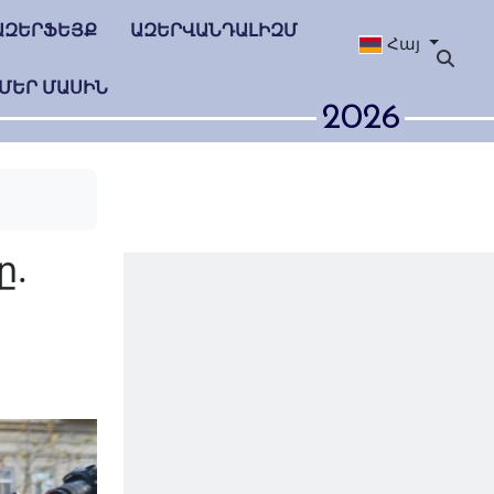
ԱԶԵՐՖԵՅՔ
ԱԶԵՐՎԱՆԴԱԼԻԶՄ
Հայ
ՄԵՐ ՄԱՍԻՆ
2026
թական զոհը.