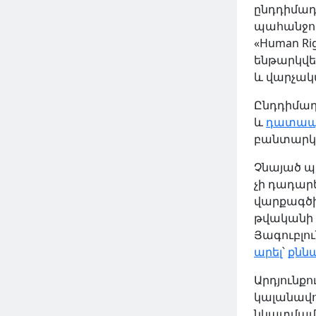
ընդդիմադ
պահանջով
2024 Հուն 06, Հնգ
«Human Ri
ենթարկվե
և վարչակ
Ընդդիմադի
և
դատապ
բանտարկո
Չնայած պ
չի դադար
վարքագծի
թվականի 
ԿԱՐԴԱԼ ԱՎԵԼԻՆ
Յագուբլու
արել
՝
քնն
Արդյունքո
կալանավո
նկատմամ