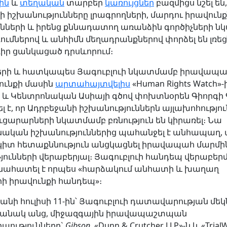
ին
և
տեղական
տարբեր
կառույցներ
բազմիցս նշել են,
 իշխանությունները լրագրողների, մարդու իրավուն
երի և իրենց քննադատող առանձին գործիչների ն
ւմներով և անհիմն մեղադրանքներով փորձել են լռեց
իր ցանկացած դրսևորում։
յցերի և հատկապես Յագուբլուի նկատմամբ իրավապա
ունքի մասին
արտահայտվելիս
«Human Rights Watch»-
 և Կենտրոնական Ասիայի գծով փոխտնօրեն Գիորգի
է, որ Ադրբեջանի իշխանություններն այլախոհություն
ւցարարների նկատմամբ բռնություն են կիրառել։ Նա
ական իշխանություններից պահանջել է անհապաղ,
իտ հետաքննություն անցկացնել իրավապահ մարմի
յունների վերաբերյալ։ Յագուբլուի հանդեպ վերաբեր
նահատել է որպես «հարձակում անհատի և խաղաղ
ի իրավունքի հանդեպ»։
անի հուլիսի 11-ին՝ Յագուբլուի դատավարության մե
մանակ անց, միջազգային իրավապաշտպան
պությունները`
Gibson
, «Dunn & Crutcher LLP»-ն և «Trial