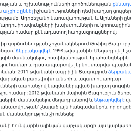
ւթյան և իշխանությունների գործունեության
քննադ
ս
աչքի է ընկել
իշխանությունների դեմ խաղաղ ցույցե
ւթյամբ, Ադրբեջանի կառավարության և Ալիևների ը
մարդու իրավունքների խախտումների ու կոռուպցիոն
ության համար քննադատող հարցազրույցներով։
իր գործունեության շրջանակներում Թոֆիգ Յագուբլո
անգամ
ձերբակալվել է
1998 թվականին: Մեղադրվել է 
ւյցին մասնակցելու, ոստիկանության հրահանգներին
ելու համար և դատապարտվել երկու տարվա պայմ
ման։ 2011 թվականի ապրիլին Յագուբլուն
ձերբակալ
վարական բարեփոխումների և ազատ ու արդար
ունների պահանջով կազմակերպված խաղաղ ցույցին
ու համար: 2012 թվականի մայիսին Յագուբլուն ձերբա
ւյցերին մասնակցելու մեղադրանքով և
ենթարկվել է
վ
ատվության` չնայած այն հանգամանքին, որ ցույց
 մասնակցություն չի ունեցել:
կանի հունվարին ալիևյան վարչակարգի այս կարկառո