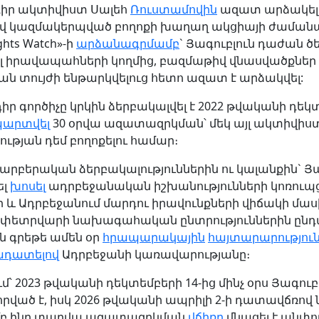
իր ակտիվիստ Սալեհ
Ռուստամովին
ազատ արձակել
 կազմակերպված բողոքի խաղաղ ակցիայի ժաման
ghts Watch»-ի
արձանագրմամբ
` Յագուբլուն դաժան ծե
լ իրավապահների կողմից,
բազմաթիվ վնասվածքներ
ան տույժի ենթարկվելուց հետո ազատ է արձակվել:
ր գործիչը կրկին ձերբակալվել է 2022 թվականի դեկ
արտվել
30 օրվա ազատազրկման՝ մեկ այլ ակտիվիս
ւթյան դեմ բողոքելու համար։
արբերական ձերբակալություններին ու կալանքին` Յա
ել
խոսել
ադրբեջանական իշխանությունների կոռուպ
 և Ադրբեջանում մարդու իրավունքների վիճակի մասի
փետրվարի նախագահական ընտրություններին ընդ
ն գրեթե ամեն օր
հրապարակային
հայտարարությու
ադատելով
Ադրբեջանի կառավարությանը։
ւմ՝ 2023 թվականի դեկտեմբերի 14-ից մինչ օրս Յագուբ
րված է, իսկ 2026 թվականի ապրիլի 2-ի դատավճռով
բ ինը տարվա ազատազրկման
վճիռը
մնացել է անփ