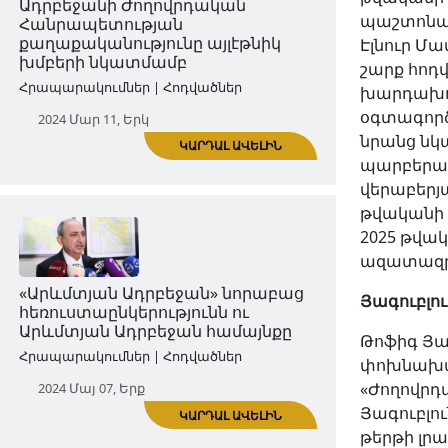
2024 Մար 09, Շբթ
պաշտոնապ
Էլնուր Մա
շարք հոդ
խարդախո
օգտագործ
նրանց նկ
ԿԱՐԴԱԼ ԱՎԵԼԻՆ
պարբերաբ
վերաբերյ
թվականի 
Ադրբեջանի Ժողովրդական
2025 թվակ
Հանրապետության
ազատազր
քաղաքականությունը այլէթնիկ
խմբերի նկատմամբ
Յագուբլո
Հրապարակումներ | Հոդվածներ
Թոֆիգ Յա
փոխնախագ
2024 Մար 11, Երկ
«Ժողովրդ
Յագուբլո
թերթի լր