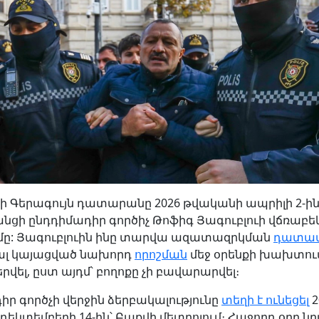
ի Գերագույն դատարանը 2026 թվականի ապրիլի 2-ի
նցի ընդդիմադիր գործիչ Թոֆիգ Յագուբլուի վճռաբեկ
մը: Յագուբլուին ինը տարվա ազատազրկման
դատապ
ալ կայացված նախորդ
որոշման
մեջ օրենքի խախտում
վել, ըստ այդմ՝ բողոքը չի բավարարվել։
ր գործչի վերջին ձերբակալությունը
տեղի է ունեցել
2
եկտեմբերի 14-ին՝ Բաքվի մետրոյում։ Հաջորդ օրը ն