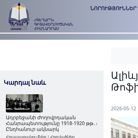
ՆՈՐՈՒԹՅՈՒՆՆԵՐ
«ԳԵՂԱՐԴ»
ԳԻՏԱՎԵՐԼՈՒԾԱԿԱՆ
ՀԻՄՆԱԴՐԱՄ
Կարդալ նաև
2026-05-12