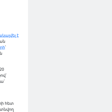
կալվել է
յան
երի
՝
ն
020
ով`
ա`
րի հետ
գտնվող