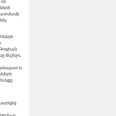
 որ
քների
կատմամբ
նել
հների
ի
 Գոգիան
ը ճնշելու
 անաչառ և
նների
մունքը
կնարկից
Watch»-ը,