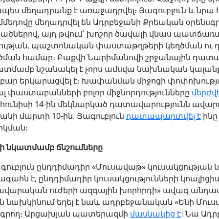
ես մեղադրանք է առաջադրվել։ Յագուբլուն և նրա
մմեդովը մեղադրվել են Ադրբեջանի Քրեական օրենսգր
վածներով, այդ թվում՝ խոշոր ծավալի վնաս պատճառ
ւթյան, պաշտոնական փաստաթղթերի կեղծման ու 
ման համար։ Բաքվի Նարիմանովի շրջանային դատ
ատմամբ նշանակել է չորս ամսվա նախնական կալանք,
ար երկարացվել է։ Խափանման միջոցի փոփոխութ
ալ փաստաբանների բոլոր միջնորդությունները
մերժվե
հունիսի 14-ին մեկնարկած դատավարությունն ավարտ
անի մարտի 10-ին. Յագուբլուն
դատապարտվել է
ինը
կման։
ւի նկատմամբ ճնշումները
գուբլուն ընդդիմադիր «Մուսավաթ» կուսակցության
ահն է, ընդդիմադիր կուսակցությունների կոալիցիա
ավարական ուժերի ազգային խորհրդի» ավագ անդամ
ւն նախկինում եղել է նաև ադրբեջանական «Ենի Մու
ագրող։ Արցախյան պատերազմի
մասնակից
է
։ Նա Ադ