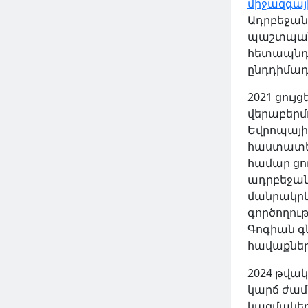
միջազգայ
Ադրբեջանի
պաշտպանն
հետապնդո
ընդդիմադ
2021 ցու
վերաբերմ
Եվրոպայի
հաստատել 
համար ցո
ադրբեջան
մանրակրկ
գործողութ
Գոգիան գ
հավաքներ
2024 թվակ
կարճ ժա
կազմակեր