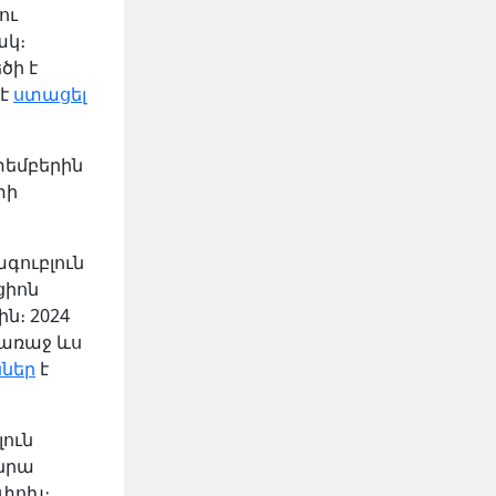
ու
ակ։
ծի է
 է
ստացել
տեմբերին
տի
գուբլուն
ցիոն
ն։ 2024
առաջ ևս
ններ
է
լուն
 նրա
ոփոխ։