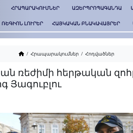
ՀՐԱՊԱՐԱԿՈՒՄՆԵՐ
ԱԶԵՐՊՐՈՊԱԳԱՆԴԱ
ՌԵԳԻՈՆ ԼՈՒՐԵՐ
ՀԱՅԿԱԿԱՆ ԲՆԱԿԱՎԱՅՐԵՐ
Հրապարակումներ
Հոդվածներ
Ալիևյան ռեժիմի հեր
Թոֆիգ Յագուբլու