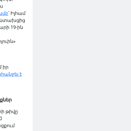
ս
ամբ
՝ Իլհամ
բանտախցից
արի 19-ին
լուին»
մ իր
հանջել է
քներ
ի թիվը
0
ցքում