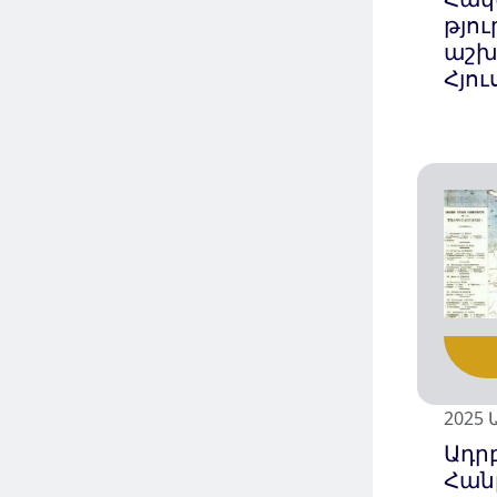
թյո
աշխ
Հյո
2025 
Ադր
Հան