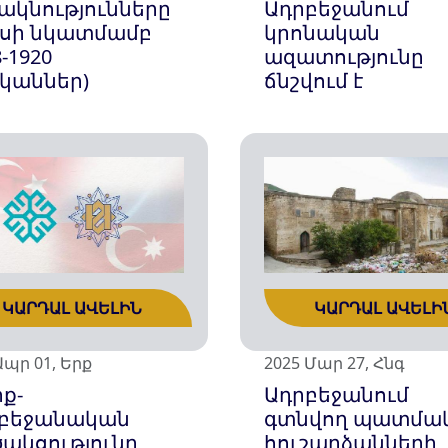
ակնությունները
Ադրբեջանում
սի նկատմամբ
կրոնական
8-1920
ազատությունը
կաններ)
ճնշվում է
ԿԱՐԴԱԼ ԱՎԵԼԻՆ
ԿԱՐԴԱԼ ԱՎԵԼԻ
Ապր 01, Երք
2025 Մար 27, Հնգ
ք-
Ադրբեջանում
բեջանական
գտնվող պատմա
ծակցությունը
հուշարձանների