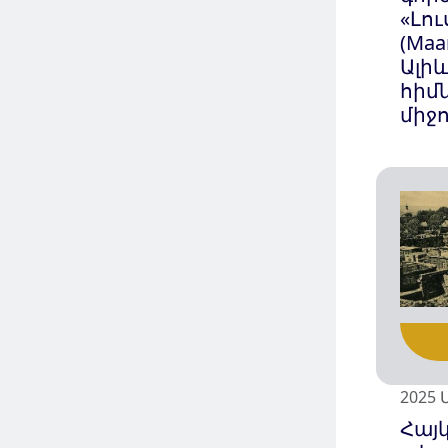
«Լու
(Maa
Ալիև
հիմ
միջ
2025 
Հայ