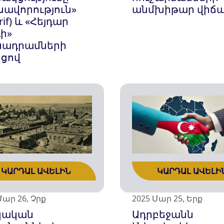
սավորություն»
անմխիթար վիճ
rif) և «Հեյդար
ի»
նադրամների
ոցով
ԿԱՐԴԱԼ ԱՎԵԼԻՆ
ԿԱՐԴԱԼ ԱՎԵԼԻ
Մար 26, Չրք
2025 Մար 25, Երք
կական
Ադրբեջանն