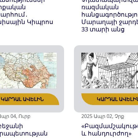
ւրքական
ռազմական
արհում․
հանցագործությո
ւսիսային Կիպրոս
Մարաղայի ջարդ
33 տարի անց
ԿԱՐԴԱԼ ԱՎԵԼԻՆ
ԿԱՐԴԱԼ ԱՎԵԼԻ
Ապր 04, Ուրբ
2025 Ապր 02, Չրք
բեջանի
«Բազմամշակութ
րապետության
և հանդուրժող»