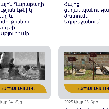
Հայոց
նային Ղարաբաղի
ցեղասպանությա
ւթյան էթնիկ
ժխտումն
ւմը և
Ադրբեջանում
մության ու
կույթի
աթյուրումը
ԿԱՐԴԱԼ ԱՎԵԼԻՆ
ԿԱՐԴԱԼ ԱՎԵԼԻ
Ապր 24, Հնգ
2025 Ապր 23, Չրք