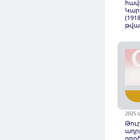
հավ
Կար
(191
թվա
2025 
Թուր
ադր
գոր