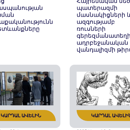
ոց
Հայրենական մեծ
ասպանության
պատերազմի
տման
մասնակիցների 
աքականությունն
ազգությամբ
հետևանքները
ռուսների
գերեզմանատեղի
ադրբեջանական
վանդալիզմի թի
ԿԱՐԴԱԼ ԱՎԵԼԻՆ
ԿԱՐԴԱԼ ԱՎԵԼԻ