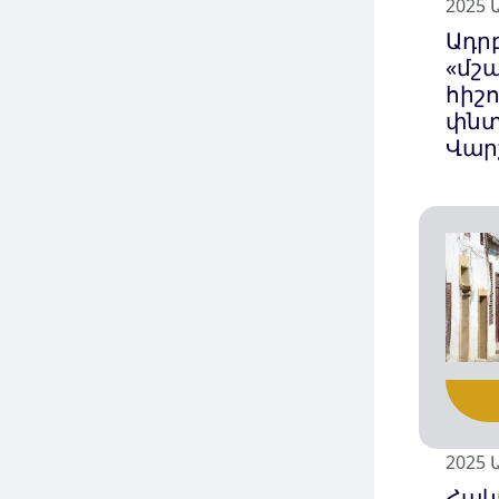
2025 
Ադր
«մշ
հիշ
փնտ
Վար
2025 
Հակ