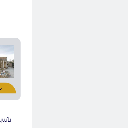
Ն
կան