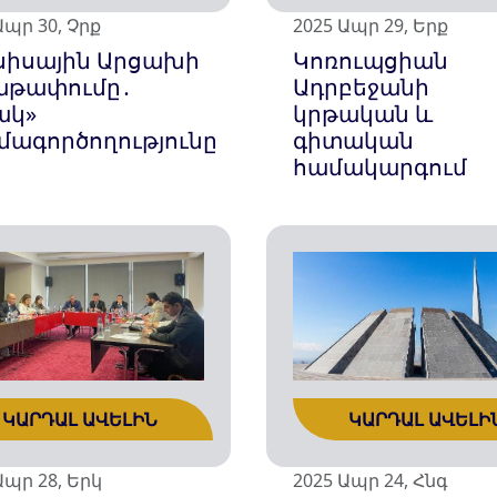
Ապր 30, Չրք
2025 Ապր 29, Երք
ւսիսային Արցախի
Կոռուպցիան
աթափումը․
Ադրբեջանի
ակ»
կրթական և
մագործողությունը
գիտական
համակարգում
ԿԱՐԴԱԼ ԱՎԵԼԻ
ԿԱՐԴԱԼ ԱՎԵԼԻՆ
2025 Ապր 24, Հնգ
Ապր 28, Երկ