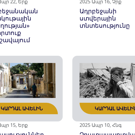
Ապր 22, Երք
2025 Ապր 16, Չրք
բեջանական
Ադրբեջանի
ակութային
ստվերային
ողության»
տնտեսությունը
րտուք
շավայում
ԿԱՐԴԱԼ ԱՎԵԼԻՆ
ԿԱՐԴԱԼ ԱՎԵԼԻ
Ապր 15, Երք
2025 Ապր 10, Հնգ
ասություններ
Չդատապարտվա