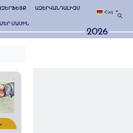
ԱԶԵՐՖԵՅՔ
ԱԶԵՐՎԱՆԴԱԼԻԶՄ
Հայ
ՄԵՐ ՄԱՍԻՆ
2026
Ն