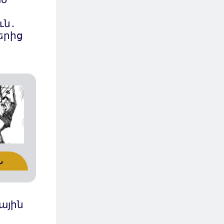
ւն․
երից
Ն
ային