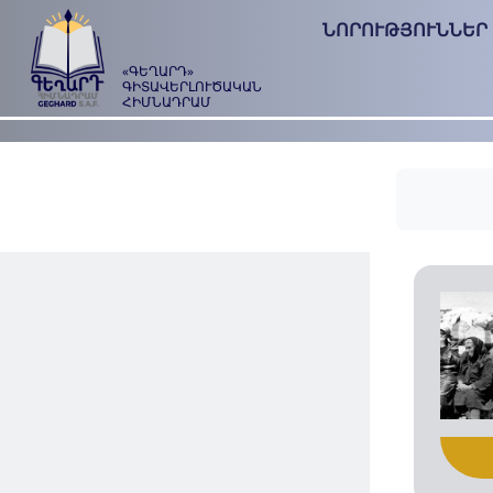
ՆՈՐՈՒԹՅՈՒՆՆԵՐ
«ԳԵՂԱՐԴ»
ԳԻՏԱՎԵՐԼՈՒԾԱԿԱՆ
ՀԻՄՆԱԴՐԱՄ