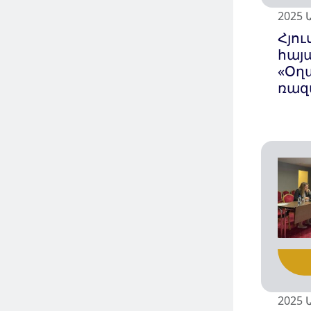
2025 
Հյո
հայ
«Օղ
ռազ
2025 