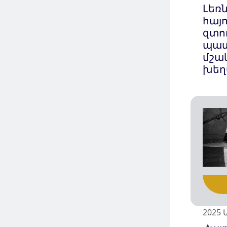
Լեռ
հայո
զտո
պատ
մշա
խեղ
2025 