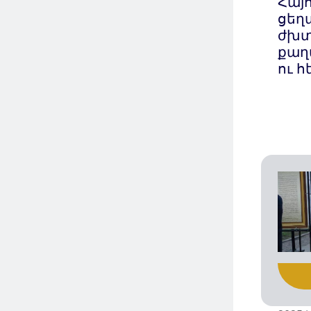
Հայ
ցեղ
ժխ
քաղ
ու 