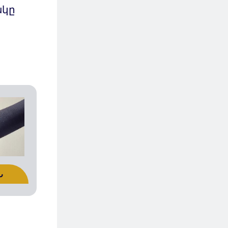
ակը
Ն