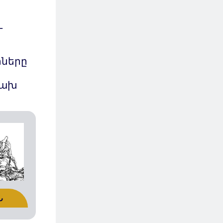
և
ները
րախ
Ն