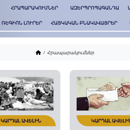
ՀՐԱՊԱՐԱԿՈՒՄՆԵՐ
ԱԶԵՐՊՐՈՊԱԳԱՆԴԱ
ՌԵԳԻՈՆ ԼՈՒՐԵՐ
ՀԱՅԿԱԿԱՆ ԲՆԱԿԱՎԱՅՐԵՐ
Հրապարակումներ
ԿԱՐԴԱԼ ԱՎԵԼԻՆ
ԿԱՐԴԱԼ ԱՎԵԼԻ