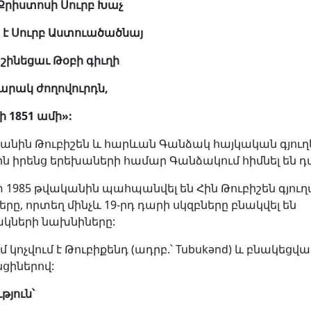
 Քրիստոսի Սուրբ Խաչ
է Սուրբ Աստուածածնայ
 շինեցաւ Թօբի գիւղի
արակ ժողովուրդն,
ի 1851 ամի
»
:
կանին Թուբիշեն և հարևան Գանձակ հայկական գյուղ
րն իրենց երեխաների համար Գանձակում հիմնել են դ
տ 1985 թվականին պահպանվել են Հին Թուբիշեն գյու
րը, որտեղ մինչև 19-րդ դարի սկզբները բնակվել են
ակների նախնիները:
ժմ կոչվում է Թուբիքենդ (ադրբ.՝ Tubukənd) և բնակեցվա
ցիներով:
թյուն՝