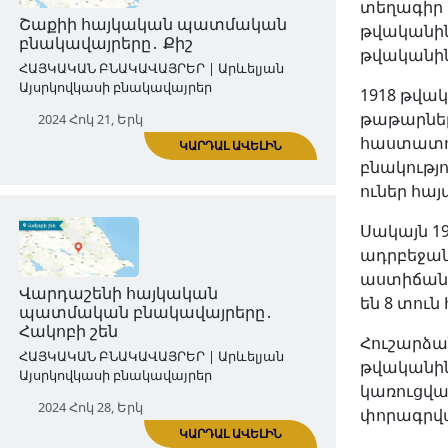
տեղագիր 
թվականին, 
2024 Հոկ 14, Երկ
թվականի
1918 թվակ
թաթարներ
հաստատու
բնակությո
ԿԱՐԴԱԼ ԱՎԵԼԻՆ
ուներ հայ
Սակայն 19
Շաքիի հայկական պատմական
ադրբեջան
բնակավայրերը․ Քիշ
աստիճանաբ
են 8 տուն
ՀԱՅԿԱԿԱՆ ԲՆԱԿԱՎԱՅՐԵՐ | Արևելյան
Այսրկովկասի բնակավայրեր
Հուշարձա
թվականին,
2024 Հոկ 21, Երկ
կառուցվ
փորագրվա