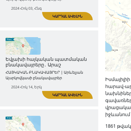
Շաքիի հայկական պատմական
բնակավայրերը․ Քունգուտ
ՀԱՅԿԱԿԱՆ ԲՆԱԿԱՎԱՅՐԵՐ | Արևելյան
Այսրկովկասի բնակավայրեր
2024 Հոկ 03, Հնգ
ԿԱՐԴԱԼ ԱՎԵԼԻՆ
Իսմայիլիի
հարավ-արև
նախնիներ
գավառներ
Եվլախի հայկական պատմական
վրացական 
բնակավայրերը․ Արաշ
իջևանում
ՀԱՅԿԱԿԱՆ ԲՆԱԿԱՎԱՅՐԵՐ | Արևելյան
1861 թվակ
Այսրկովկասի բնակավայրեր