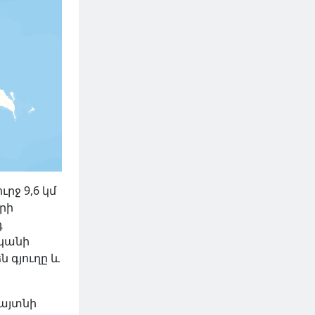
ւրջ 9,6 կմ
երի
դ
ականի
ն գյուղը և
Հայտնի