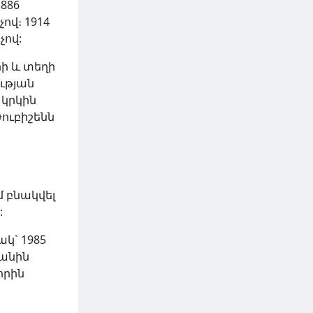
886
չով։
1914
չով:
րի և տեղի
ւթյան
 կրկին
Թուբիշենն
մ բնակվել
:
կ` 1985
կանին
որին