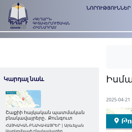
ՆՈՐՈՒԹՅՈՒՆՆԵՐ
«ԳԵՂԱՐԴ»
ԳԻՏԱՎԵՐԼՈՒԾԱԿԱՆ
ՀԻՄՆԱԴՐԱՄ
Կարդալ նաև
2025-04-21