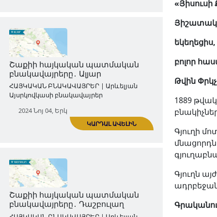
«
Յիսուսի
Յիշատակ 
եկեղեցիս,
ԿԱՐԴԱԼ ԱՎԵԼԻՆ
բոլոր հաս
Վարդաշենի հայկական
պատմական բնակավայրերը․
Թվին Փրկչ
Հակոբի շեն
1889 թվա
ՀԱՅԿԱԿԱՆ ԲՆԱԿԱՎԱՅՐԵՐ | Արևելյան
բնակիչնե
Այսրկովկասի բնակավայրեր
Գյուղի մո
2024 Հոկ 28, Երկ
մնացորդնե
գյուղաբն
Գյուղն այ
ադրբեջան
Գրականու