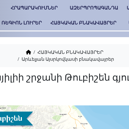
ՀՐԱՊԱՐԱԿՈՒՄՆԵՐ
ԱԶԵՐՊՐՈՊԱԳԱՆԴԱ
ՌԵԳԻՈՆ ԼՈՒՐԵՐ
ՀԱՅԿԱԿԱՆ ԲՆԱԿԱՎԱՅՐԵՐ
ՀԱՅԿԱԿԱՆ ԲՆԱԿԱՎԱՅՐԵՐ
Արևելյան Այսրկովկասի բնակավայրեր
Իսմայիլիի շրջանի Թո