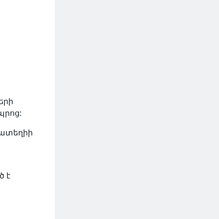
երի
պրոց:
ղատեղիի
ծ է