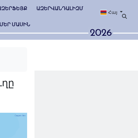
ԱԶԵՐՖԵՅՔ
ԱԶԵՐՎԱՆԴԱԼԻԶՄ
Հայ
ՄԵՐ ՄԱՍԻՆ
2026
ւբիշեն գյուղը