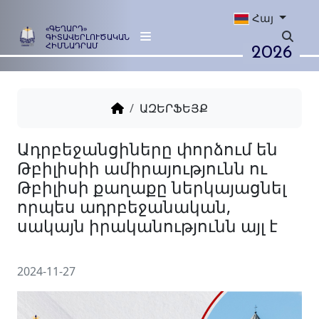
Հայ
«ԳԵՂԱՐԴ»
ԳԻՏԱՎԵՐԼՈՒԾԱԿԱՆ
2026
ՀԻՄՆԱԴՐԱՄ
ԱԶԵՐՖԵՅՔ
Ադրբեջանցիները փորձում
Թբիլիսիի ամիրայությունն 
Թբիլիսի քաղաքը ներկայաց
որպես ադրբեջանական,
2024-11-27
սակայն իրականությունն այ