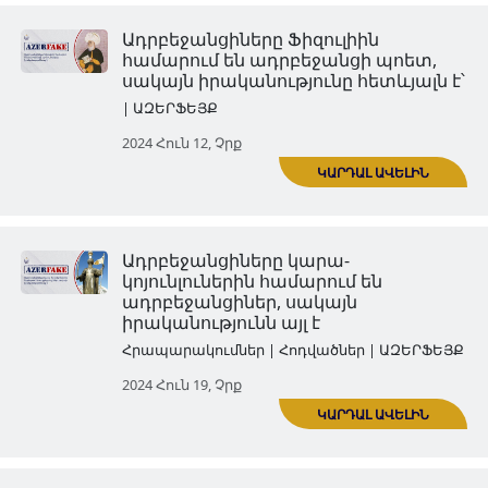
հետևյալն է
| ԱԶԵՐՖԵՅՔ
2024 Մայ 29, Չրք
Ադրբեջանցիներն իրենց
կազմակերպած Խոջալուի
բնակչության կոտորածը բար
հայերի վրա
| ԱԶԵՐՖԵՅՔ
ԿԱՐ
2024 Հուն 05, Չրք