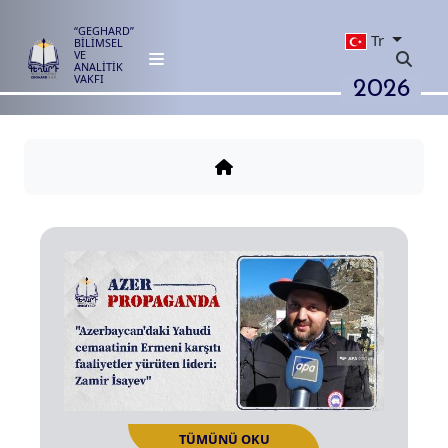
“GEGHARD”
Tr
BİLİMSEL
VE
ANALİTİK
2026
VAKFI