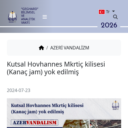
“GEGHARD”
Tr
BİLİMSEL
VE
ANALİTİK
2026
VAKFI
AZERİ VANDALİZM
Kutsal Hovhannes Mkrtiç kilises
(Kanaç jam) yok edilmiş
2024-07-23