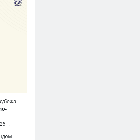
 рубежа
no-
6 г.
ондом