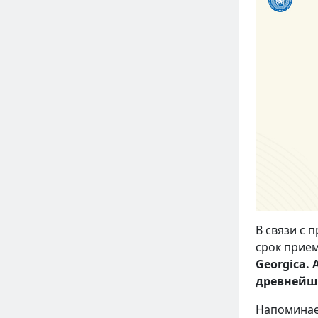
В связи с 
срок прием
Georgica.
древнейш
Напоминае