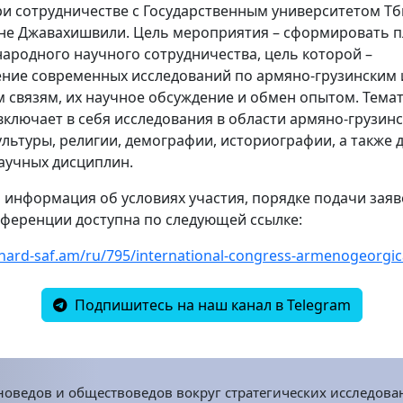
ри сотрудничестве с Государственным университетом Т
не Джавахишвили. Цель мероприятия – сформировать 
ародного научного сотрудничества, цель которой –
ение современных исследований по армяно-грузинским 
 связям, их научное обсуждение и обмен опытом. Тема
включает в себя исследования в области армяно-грузин
ультуры, религии, демографии, историографии, а также 
аучных дисциплин.
информация об условиях участия, порядке подачи заяв
нференции доступна по следующей ссылке:
ghard-saf.am/ru/795/international-congress-armenogeorgic
Подпишитесь на наш канал в Telegram
оведов и обществоведов вокруг стратегических исследова