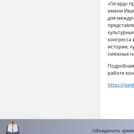
«Гегард» п
имени Ива
для междун
представл
культурным
конгресса 
истории, к
смежных н
Подробная 
работе ко
https://ge
Объединить армен