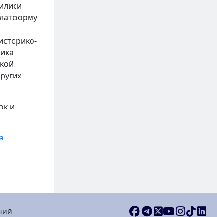
билиси
платформу
историко-
тика
ской
других
ок и
a
ний