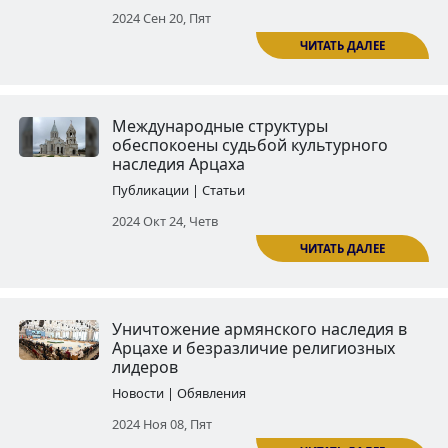
Цицернаванк: один из шедевр