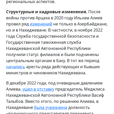
региональных аспектов.
Структурные и кадровые изменения.
После
войны против Арцаха в 2020 году Ильхам Алиев
провел ряд
изменений
не только в Азербайджане,
но и в Нахиджеване. В частности, в ноябре 2022
года Служба государственной безопасности и
Государственная таможенная служба
Нахиджеванской Автономной Республики
получили статус филиалов и были подчинены
центральным органам в Баку. В тот же период
начались
аресты ряда действующих и бывших
министров и чиновников Нахиджевана.
В декабре 2022 года, под очевидным давлением
Алиева,
ушел в отставку
председатель Меджлиса
Нахиджеванской Автономной Республики Васиф
Талыбов. Вместо этого, по решению Алиева, в
Нахиджеване
была учреждена
должность
«полномочного представителя президента