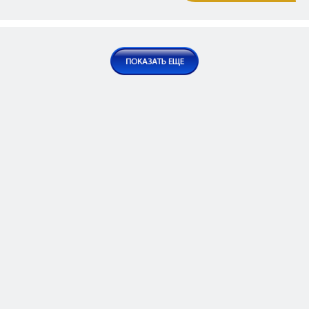
фальсификациями новое меро
в Нахиджеване
Публикации | Статьи
2024 Июль 01, Пон
Армяно-татарские столкновени
Нахиджеване в 1905 г.
Публикации | Статьи
2024 Авг 05, Пон