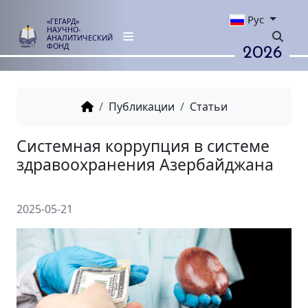
Рус
«ГЕГАРД»
НАУЧНО-
АНАЛИТИЧЕСКИЙ
2026
ФОНД
Публикации
Статьи
Системная коррупция в сист
здравоохранения Азербайдж
2025-05-21