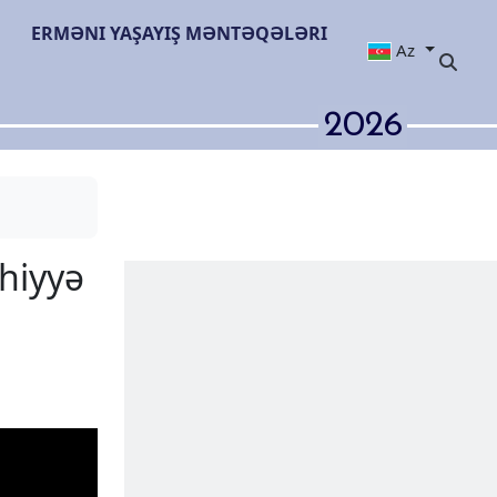
ERMƏNI YAŞAYIŞ MƏNTƏQƏLƏRI
Az
2026
rbaycanın səhiyyə