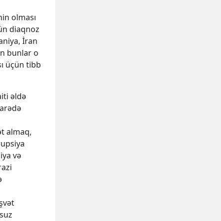
nin olması
ün diaqnoz
aniya, İran
n bunlar o
sı üçün tibb
iti əldə
barədə
ət almaq,
rupsiya
iya və
razi
ə
şvət
nsuz