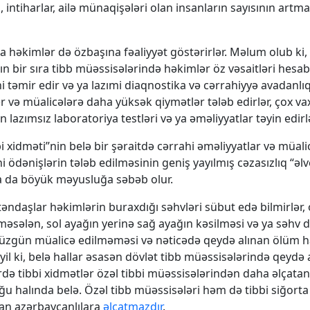
 intiharlar, ailə münaqişələri olan insanların sayısının artm
da həkimlər də özbaşına fəaliyyət göstərirlər. Məlum olub ki,
n bir sıra tibb müəssisələrində həkimlər öz vəsaitləri hesab
i təmir edir və ya lazımi diaqnostika və cərrahiyyə avadanlıqla
ər və müalicələrə daha yüksək qiymətlər tələb edirlər, çox va
lazımsız laboratoriya testləri və ya əməliyyatlar təyin edirlə
i xidməti”nin belə bir şəraitdə cərrahi əməliyyatlar və müali
 ödənişlərin tələb edilməsinin geniş yayılmış cəzasızlıq “əlve
 da böyük məyusluğa səbəb olur.
təndaşlar həkimlərin buraxdığı səhvləri sübut edə bilmirlər, 
əsələn, sol ayağın yerinə sağ ayağın kəsilməsi və ya səhv 
düzgün müalicə edilməməsi və nəticədə qeydə alınan ölüm ha
il ki, belə hallar əsasən dövlət tibb müəssisələrində qeydə a
də tibbi xidmətlər özəl tibbi müəssisələrindən daha əlçatan
ğu halında belə. Özəl tibb müəssisələri həm də tibbi siğorta
an azərbaycanlılara
əlçatmazdır
.