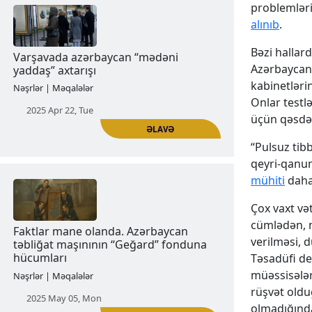
problemləri,
alınıb
.
Bəzi hallar
ƏLAVƏ
Azərbaycanı
Azərbaycan Respublikasının Qarsa
kabinetlərin
qarşı ambisiyaları (1918-1920-ci illər)
Onlar testl
üçün qəsdən 
Nəşrlər | Məqalələr
“Pulsuz tibb
2025 Apr 04, Fri
qeyri-qanuni
mühiti
daha
Çox vaxt və
cümlədən, m
verilməsi, 
Təsadüfi dey
müəssisələr
rüşvət oldu
ƏLAVƏ
Varşavada azərbaycan “mədəni
olmadığınd