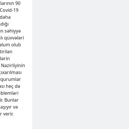
larının 90
 Covid-19
 daha
ndığı
ın səhiyyə
ı qüvvələri
məlum olub
irilən
lərin
Nazirliyinin
çıxarılması
q qurumlar
ası heç də
oblemləri
r. Bunlar
aşıyır və
 verir.