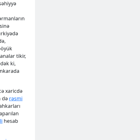
 səhiyyə
ərmanların
əsinə
ürkiyədə
də,
böyük
analar tikir,
dək ki,
Ankarada
cə xaricdə
əm də
rəsmi
ahkarları
aparılan
li
hesab