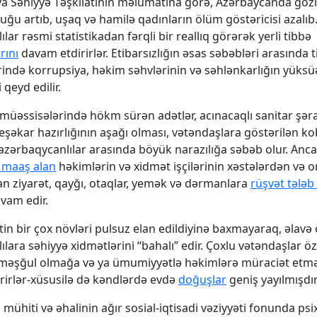
Səhiyyə Təşkilatının məlumatına görə, Azərbaycanda gözl
ğu artıb, uşaq və hamilə qadınların ölüm göstəricisi azalıb.
lar rəsmi statistikadan fərqli bir reallıq görərək yerli tibbə
rını
davam etdirirlər. Etibarsızlığın əsas səbəbləri arasında 
ində korrupsiya, həkim səhvlərinin və səhlənkarlığın yüksü
 qeyd edilir.
 müəssisələrində hökm sürən adətlər, acınacaqlı sanitar şərai
 peşəkar hazırlığının aşağı olması, vətəndaşlara göstərilən k
zərbaqycanlılar arasında böyük narazılığa səbəb olur. Anca
 maaş alan
həkimlərin və xidmət işçilərinin xəstələrdən və o
an ziyarət, qayğı, otaqlar, yemək və dərmanlara
rüşvət tələb
vam edir.
tin bir çox növləri pulsuz elan edildiyinə baxmayaraq, əlavə
ılara səhiyyə xidmətlərini “bahalı” edir. Çoxlu vətəndaşlar 
ə məşğul olmağa və ya ümumiyyətlə həkimlərə müraciət et
rirlər-xüsusilə də kəndlərdə evdə
doğuşlar
geniş yayılmışdır
mühiti və əhalinin ağır sosial-iqtisadi vəziyyəti fonunda psi