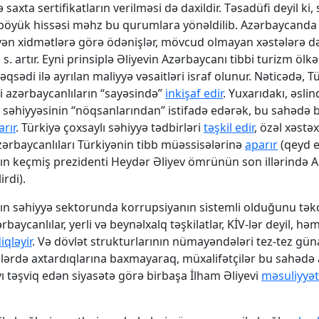
ə saxta sertifikatların verilməsi də daxildir. Təsadüfi deyil ki,
 böyük hissəsi məhz bu qurumlara yönəldilib. Azərbaycanda
ən xidmətlərə görə ödənişlər, mövcud olmayan xəstələrə d
 s. artır. Eyni prinsiplə Əliyevin Azərbaycanı tibbi turizm ölk
sədi ilə ayrılan maliyyə vəsaitləri israf olunur. Nəticədə, T
mi azərbaycanlıların “sayəsində”
inkişaf edir
. Yuxarıdakı, əslin
səhiyyəsinin “nöqsanlarından” istifadə edərək, bu sahədə 
arır
. Türkiyə çoxsaylı səhiyyə tədbirləri
təşkil edir
, özəl xəstəx
ərbaycanlıları Türkiyənin tibb müəssisələrinə
aparır
(qeyd e
n keçmiş prezidenti Heydər Əliyev ömrünün son illərində 
irdi).
n səhiyyə sektorunda korrupsiyanın sistemli olduğunu tək
baycanlılar, yerli və beynəlxalq təşkilatlar, KİV-lər deyil, h
iqləyir
. Və dövlət strukturlarının nümayəndələri tez-tez gün
lərdə axtardıqlarına baxmayaraq, müxalifətçilər bu sahədə 
ı təşviq edən siyasətə görə birbaşa İlham Əliyevi
məsuliyyət