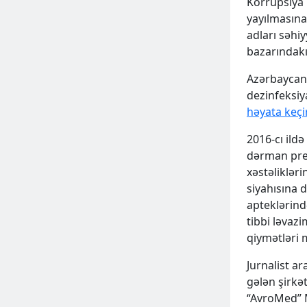
Korrupsiya i
yayılmasına
adları səhi
bazarındakı 
Azərbaycand
dezinfeksiya
həyata keçir
2016-cı ild
dərman prep
xəstəliklər
siyahısına 
apteklərind
tibbi ləvazi
qiymətləri
Jurnalist a
gələn şirkə
“AvroMed” 