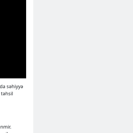
nda səhiyyə
təhsil
nmir.