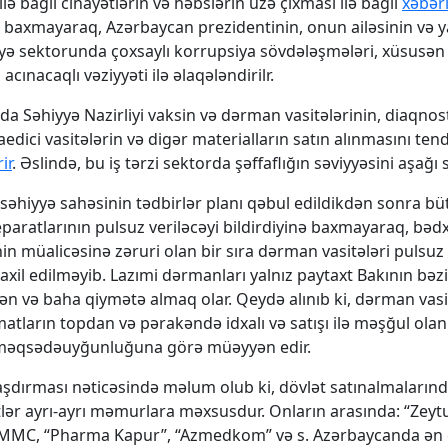
lə bağlı cinayətlərin və həbslərin üzə çıxması ilə bağlı
xəbər
 baxmayaraq, Azərbaycan prezidentinin, onun ailəsinin və y
yyə sektorunda çoxsaylı korrupsiya sövdələşmələri, xüsusə
acınacaqlı vəziyyəti ilə əlaqələndirilr.
a Səhiyyə Nazirliyi vaksin və dərman vasitələrinin, diaqnos
edici vasitələrin və digər materialların satın alınmasını tend
ir
. Əslində, bu iş tərzi sektorda şəffaflığın səviyyəsini aşağı sa
ə səhiyyə sahəsinin tədbirlər planı qəbul edildikdən sonra b
aratlarının pulsuz veriləcəyi bildirdiyinə baxmayaraq, bəd
inin müalicəsinə zəruri olan bir sıra dərman vasitələri pulsu
daxil edilməyib. Lazımi dərmanları yalnız paytaxt Bakının bəzi
ən və baha qiymətə almaq olar. Qeydə alınıb ki, dərman vasi
matların topdan və pərakəndə idxalı və satışı ilə məşğul olan
 məqsədəuyğunluğuna görə müəyyən edir.
raşdırması nəticəsində məlum olub ki, dövlət satınalmalarınd
tlər ayrı-ayrı məmurlara məxsusdur. Onların arasında: “Zeyt
MMC, “Pharma Kapur”, “Azmedkom” və s. Azərbaycanda ən 