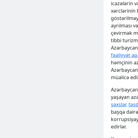
icazələrin v
xərclərinin
göstərilməy
ayrılması və
çevirmək məq
tibbi turiz
Azərbaycan 
fəaliyyət ap
həmçinin az
Azərbaycanı
müalicə edil
ƏLAVƏ
Azərbaycanı
yaşayan azər
şəxslər
təsd
başqa dairə
korrupsiyay
edirlər.