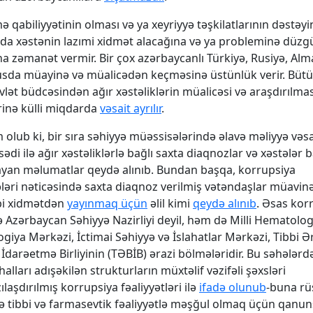
ə qabiliyyətinin olması və ya xeyriyyə təşkilatlarının dəstəyi
a xəstənin lazımi xidmət alacağına və ya probleminə düzg
a zəmanət vermir. Bir çox azərbaycanlı Türkiyə, Rusiyə, Alm
usda müayinə və müalicədən keçməsinə üstünlük verir. Bütü
övlət büdcəsindən ağır xəstəliklərin müalicəsi və araşdırılma
inə külli miqdarda
vəsait ayrılır
.
olub ki, bir sıra səhiyyə müəssisələrində əlavə məliyyə vəsa
di ilə ağır xəstəliklərlə bağlı saxta diaqnozlar və xəstələr 
yan məlumatlar qeydə alınıb. Bundan başqa, korrupsiya
əri nəticəsində saxta diaqnoz verilmiş vətəndaşlar müavin
bi xidmətdən
yayınmaq üçün
əlil kimi
qeydə alınıb
. Əsas kor
ə Azərbaycan Səhiyyə Nazirliyi deyil, həm də Milli Hematolog
ogiya Mərkəzi, İctimai Səhiyyə və İslahatlar Mərkəzi, Tibbi Ə
 İdarəetmə Birliyinin (TƏBİB) ərazi bölmələridir. Bu səhələrd
alları adışəkilən strukturların müxtəlif vəzifəli şəxsləri
laşdırılmış korrupsiya fəaliyyətləri ilə
ifadə olunub
-buna rü
 tibbi və farmasevtik fəaliyyətlə məşğul olmaq üçün qanu