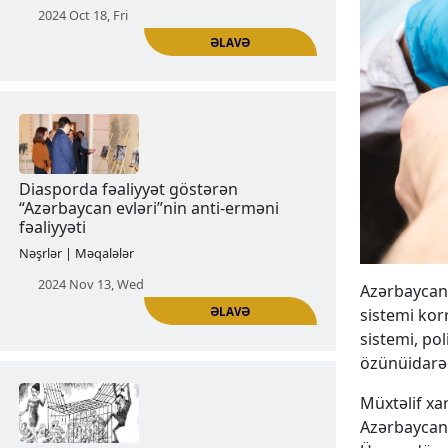
Mədəniyyət-anti erməni təbliğat
vasitəsi
Xəbərlər | Bəyanatlar
2024 Oct 18, Fri
ƏLAVƏ
Azərbaycanl
sistemi kor
sistemi, pol
Diasporda fəaliyyət göstərən
özünüidarə
“Azərbaycan evləri”nin anti-erməni
fəaliyyəti
Müxtəlif xar
Azərbaycand
Nəşrlər | Məqalələr