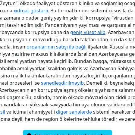
“Zeytun”, ölkədə fəaliyyət göstərən klinika və sağlamlıq ocaq
çoxuna
xidmət göstərir
. Bu formal tender sistemi xüsusilə də
 zamanı o qədər geniş yayılmışdır ki, korrupsiya “virusdan
imi təsvir edilmişdir. Pandemiyanın yayılması və qarşısını alı
rbaycanda korrupsiya daha da
geniş vüsət alıb
. Azərbaycan
korrupsiyanın mövcudluğu barədə faktlarından biri də silahl
maqla, insan
orqanlarının satışı ilə bağlı
ifşalardır. Xüsusilə 
əhiyyə nazirinə məxsus klinikalarda İsraildən Azərbaycana gət
izli əməliyyatları həyata keçirilib. Bundan başqa, mütəxəssis
bəbilə əməliyyatlar İsraildən gəlmiş və Azərbaycan Səhiyyə 
əsinə malik hakimlər tərəfindən həyata keçirilib, orqanların 
əsi prosesləri isə
sənədləşdirilməyib
. Deməli ki, beynəlxal
Azərbaycanın ən korrupsiyalaşmış ölkələr siyahısına salınm
əd daşımır. Bu, əslində, həmin ölkədə mövcud olan ciddi pr
 yuxarıdakı ən yüksaək səviyyədə himayə olunur və idarə edili
sil
və ictimai əhəmiyyətli
digər sahələrdə
sistemli xarakter d
lqına deyil, həm də region ölkələrinə təhlükə törədir və zərər