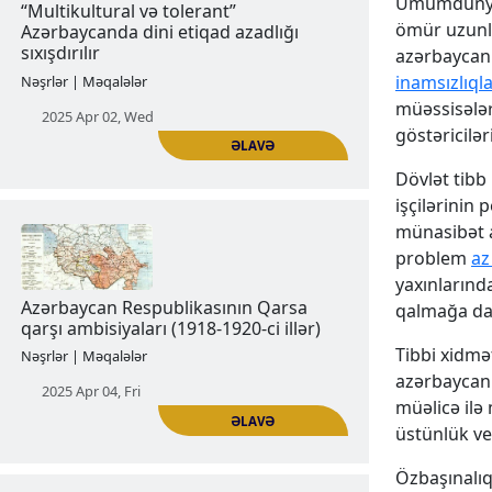
Ümumdünya 
2024 Nov 13, Wed
ömür uzunlu
azərbaycanlı
inamsızlıqla
müəssisələr
göstəriciləri
ƏLAVƏ
Dövlət tibb
işçilərinin
münasibət a
“Multikultural və tolerant”
problem
az
Azərbaycanda dini etiqad azadlığı
yaxınlarınd
sıxışdırılır
qalmağa da
Nəşrlər | Məqalələr
Tibbi xidmə
azərbaycanl
2025 Apr 02, Wed
müəlicə il
üstünlük ve
Özbaşınalıq 