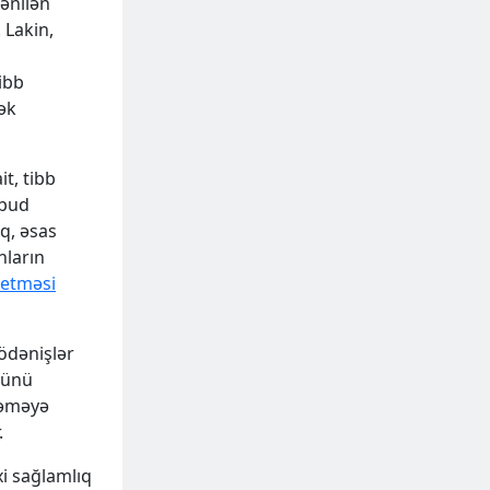
ənilən
 Lakin,
tibb
ək
t, tibb
obud
q, əsas
nların
 etməsi
 ödənişlər
özünü
məməyə
.
xi sağlamlıq