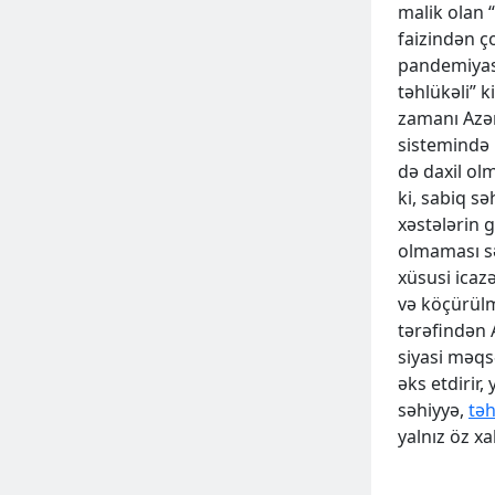
malik olan 
faizindən 
pandemiyası
təhlükəli” k
zamanı Azə
sistemində 
də daxil ol
ki, sabiq s
xəstələrin g
olmaması sə
xüsusi icaz
və köçürülm
tərəfindən 
siyasi məqs
əks etdirir,
səhiyyə,
təh
yalnız öz xa