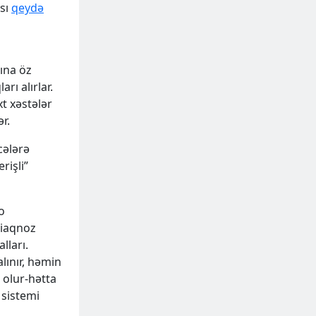
ası
qeydə
ına öz
rı alırlar.
xt xəstələr
r.
cələrə
rişli”
o
diaqnoz
lları.
lınır, həmin
 olur-hətta
 sistemi