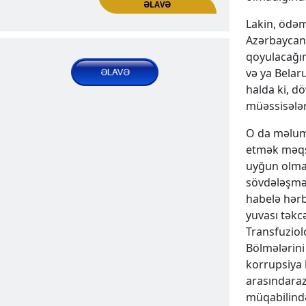
yaddaş” axtarışı
Lakin, ödəm
Nəşrlər | Məqalələr
Azərbaycand
qoyulacağın
2025 Apr 22, Tue
və ya Belar
halda ki, d
müəssisələr
O da məlum 
etmək məqsə
uyğun olma
sövdələşməl
habelə hər
Faktlar mane olanda. Azərbaycan
yuvası təkc
təbliğat maşınının “Geğard” fonduna
ƏLAVƏ
Transfuziol
hücumları
Bölmələrini
Nəşrlər | Məqalələr
korrupsiya h
arasındarazı
2025 May 05, Mon
müqabilində