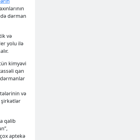
lərin
axınlarının
n də dərman
tik və
er yolu ilə
lır.
ütün kimyəvi
xassəli qan
z dərmanlar
tələrinin və
 şirkətlər
a qalib
un”,
çox aptekə