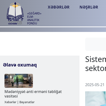
XƏBƏRLƏR
NƏŞRLƏR
«GEĞARD»
ELM-
ANALITIK
FONDU
Əlavə oxumaq
2025-05-21