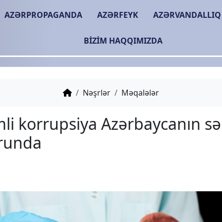
AZƏRPROPAGANDA
AZƏRFEYK
AZƏRVANDALLIQ
BIZIM HAQQIMIZDA
Nəşrlər
Məqalələr
Sistemli korrupsiya Azə
sektorunda