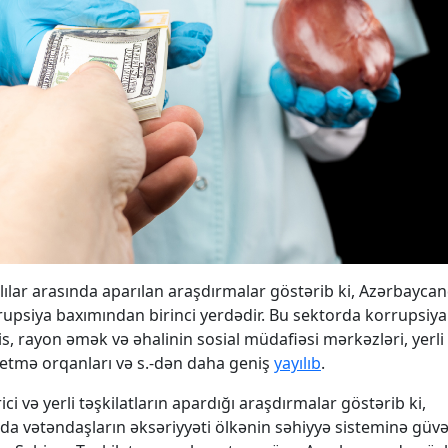
ılar arasında aparılan araşdırmalar göstərib ki, Azərbayca
rupsiya baxımından birinci yerdədir. Bu sektorda korrupsiya 
is, rayon əmək və əhalinin sosial müdafiəsi mərkəzləri, yerli
etmə orqanları və s.-dən daha geniş
yayılıb
.
ici və yerli təşkilatların apardığı araşdırmalar göstərib ki,
a vətəndaşların əksəriyyəti ölkənin səhiyyə sisteminə güvə