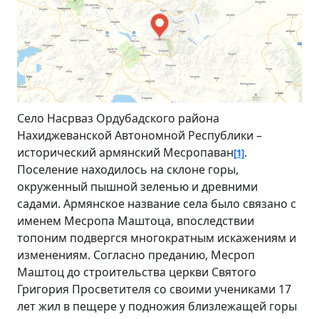
Село Насрваз Ордубадского района
Нахиджеванской Автономной Республики –
исторический армянский Месропаван
.
[1]
Поселение находилось на склоне горы,
окруженный пышной зеленью и древними
садами. Армянское название села было связано с
именем Месропа Маштоца, впоследствии
топоним подвергся многократным искажениям и
изменениям. Согласно преданию, Месроп
Маштоц до строительства церкви Святого
Григория Просветителя со своими учениками 17
лет жил в пещере у подножия близлежащей горы