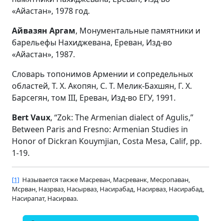
«Айастан», 1978 год.
Айвазян Аргам
, Монументальные памятники и
барельефы Нахиджевана, Ереван, Изд-во
«Айастан», 1987.
Словарь топонимов Армении и сопредельных
областей, Т. Х. Акопян, С. Т. Мелик-Бахшян, Г. Х.
Барсегян, том III, Ереван, Изд-во ЕГУ, 1991.
Bert Vaux
, “Zok: The Armenian dialect of Agulis,”
Between Paris and Fresno: Armenian Studies in
Honor of Dickran Kouymjian, Costa Mesa, Calif, pp.
1-19.
[1]
Называется также Масреван, Масреванк, Месропаван,
Мсрван, Назрваз, Насырваз, Насирабад, Насирваз, Насирабад,
Насирапат, Насирваз.