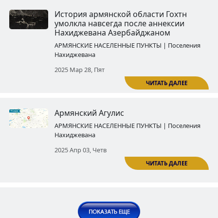
в Нахиджеване
Публикации | Статьи
2024 Июль 01, Пон
Армяно-татарские столкновени
Нахиджеване в 1905 г.
Публикации | Статьи
2024 Авг 05, Пон