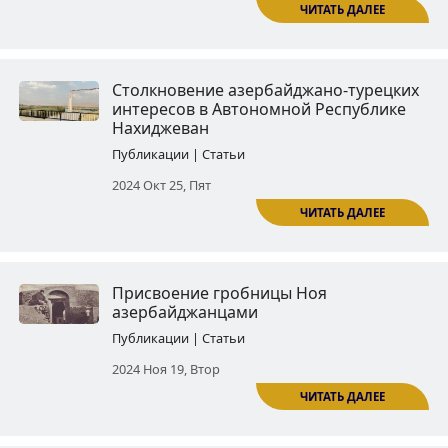
Проникнутое агрессией и
фальсификациями новое меро