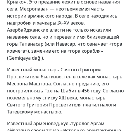
Крнакоч. Это предание лежит в основе названия
села. Месропаван — неотъемлемая часть
истории армянского народа. В селе находились
надгробия и хачкары IX–XV веков.
Азербайджанские власти не только исказили
название села, но и перевели имя близлежащей
горы Тапанасар (или Навасар, что означает «гора
ковчега»), заменив его на «гора корабля»
(Gəmiqaya dağı).
Известный монастырь Святого Григория
Просветителя был известен в селе как монастырь
Месропа Маштоца. Согласно преданию, его
построил князь Гохтна Шабит в 456 году. Согласно
поземельному списку XIII
века, монастырь
Святого Григория Просветителя платил налоги
Татевскому монастырю.
Известный арменовед, культуролог Аргам
Айвазян в своем труде «Историко-архитектурные