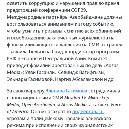
осветить коррупцию и нарушения прав во время
предстоящей конференции COP29.
Международные партнёры Азербайджана должны
воспользоваться вниманием к этому событию,
чтобы усилить призывы к снятию всех обвинений
и освобождению заключённых журналистов на
фоне усиливающегося давления на СМИ в стране»
- заявила Гюльноза Саид, координатор программ
КЗЖ в Европе и Центральной Азии. Комитет
приводит фамилии арестованных по делу «
Abzas
Media»: Улви Гасанли, Севиндж Вагифгызы,
Эльнары Гасимовой, Наргиз Абсаламовой и др.
За свою карьеру
Эльнара Гасимова
сотрудничала
с оппозиционными СМИ
Meydan
TV
,
Mikroskop
Media
,
Open
Azerbaijan
,
и
Abzas
Media
, а также с
Voice
of
America
. Она многократно
подвергалась
угрозам и полицейскому насилию алиевского
режима при исполнении своих журналистских