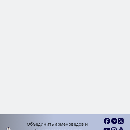
2024 Авг 23, Пят
Очередная жертва свободы сл
Бахруз Самадов
Публикации | Статьи
2024 Сен 02, Пон
Свобода прессы в Азербайджан
IV. Преследование азербайджа
Объединить арменоведов и
ЧИТ