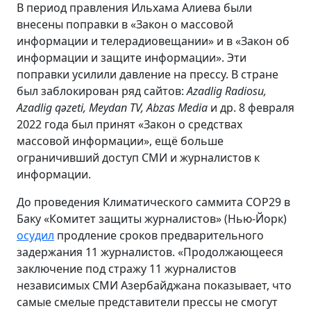
В период правления Ильхама Алиева были
внесены поправки в «Закон о массовой
информации и телерадиовещании» и в «Закон об
информации и защите информации». Эти
поправки усилили давление на прессу. В стране
был заблокирован ряд сайтов:
Azadlig
Radiosu
,
Azadlig
q
ə
zeti
,
Meydan
TV
,
Abzas
Media
и др. 8 февраля
2022 года был принят «Закон о средствах
массовой информации», ещё больше
ограничивший доступ СМИ и журналистов к
информации.
До проведения Климатического саммита COP29 в
Баку «Комитет защиты журналистов» (Нью-Йорк)
осудил
продление сроков предварительного
задержания 11 журналистов. «Продолжающееся
заключение под стражу 11 журналистов
независимых СМИ Азербайджана показывает, что
самые смелые представители прессы не смогут