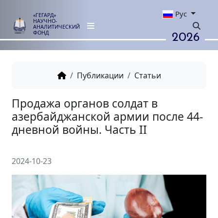
Рус
«ГЕГАРД»
НАУЧНО-
АНАЛИТИЧЕСКИЙ
2026
ФОНД
Публикации
Статьи
Продажа органов солдат в
азербайджанской армии посл
дневной войны. Часть II
2024-10-23