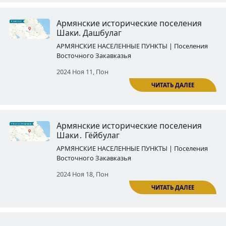
Армянские исторические посе
Евлаха․ Араш
АРМЯНСКИЕ НАСЕЛЕННЫЕ ПУНКТЫ | По
Восточного Закавказья
2024 Окт 14, Пон
ЧИТ
Армянские исторические посе
Вардашена․ Акобишен
АРМЯНСКИЕ НАСЕЛЕННЫЕ ПУНКТЫ | По
Восточного Закавказья