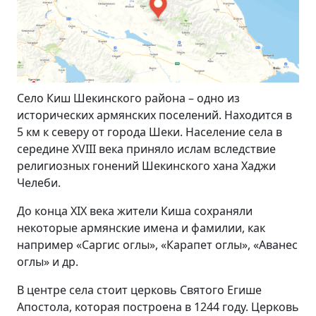
Село Киш Шекинского района – одно из
исторических армянских поселений. Находится в
5 км к северу от города Шеки. Население села в
середине XVIII
века приняло ислам вследствие
религиозных гонений Шекинского хана Хаджи
Челеби.
До конца XIX
века жители Киша сохраняли
некоторые армянские имена и фамилии, как
например «Саргис оглы», «Карапет оглы», «Аванес
оглы» и др.
В центре села стоит церковь Святого Егише
Апостола, которая построена в 1244 году. Церковь