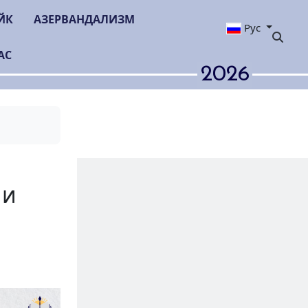
ЙК
АЗЕРВАНДАЛИЗМ
Рус
АС
2026
ского
адбище Шуши
ладбище)