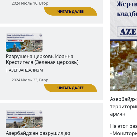
Уничтожение хачкаров и надгробий
Старой Джульфы
| АЗЕРВАНДАЛИЗМ
2024 Июль 16, Втор
ЧИТАТЬ ДАЛЕЕ
Азербайдж
Разрушена церковь Иоанна
территории
Крестителя (Зеленая церковь)
армян.
| АЗЕРВАНДАЛИЗМ
На этот ра
«Мониторин
2024 Июль 23, Втор