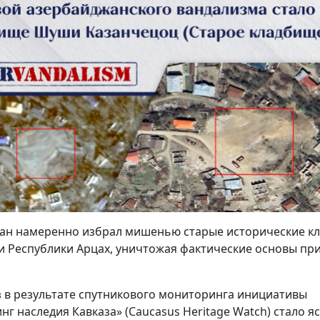
ан намеренно избрал мишенью старые исторические к
 Республики Арцах, уничтожая фактические основы при
з в результате спутникового мониторинга инициативы
г наследия Кавказа» (Caucasus Heritage Watch) стало яс