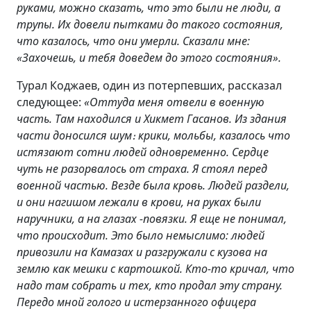
руками, можно сказать, что это были не люди, а
трупы. Их довели пытками до такого состояния,
что казалось
,
что они умерли. Сказали мне:
«Захочешь, и тебя доведем до этого состояния».
Турал Коджаев, один из потерпевших, рассказал
следующее:
«Оттуда меня отвели в военную
часть.
Там находился и Хикмет Гасанов. Из здания
части доносился шум
։
крики, мольбы, казалось что
истязают сотни людей одновременно. Сердце
чуть не разорвалось от страха. Я стоял перед
военной частью. Везде была кровь. Людей раздели,
и они нагишом лежали в крови, на руках были
наручники, а на глазах -повязки. Я еще не понимал,
что происходит. Это было немыслимо: людей
привозили на Камазах и разгружали с кузова на
землю как мешки с картошкой. Кто-то кричал, что
надо там собрать и тех, кто продал эту страну.
Передо мной голого и истерзанного офицера