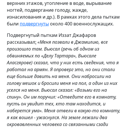
верхних этажов, утопление в воде, вырывание
ногтей, подвергание голоду, жажде,
изнасилования и др.). В рамках этого дела пыткам
были
подвергнуты
около 400 военнослужащих.
Подвергнутый пыткам Иззат Джафаров
рассказывал
:
«Меня позвали в Джамилию, все
произошло там.
Вьюсал (речь об одном из
обвиняемых по «Делу Тартара», Вьюсале
Аласгярове) сказал, что у них есть сведения, что я
работал на армян. Я опроверг это, но они стали
еще больше давить на меня. Они набросили на
голову мешок и бросили меня на пол, а один из них
уселся на меня. Вьюсал сказал: «Возьми его на
спину». Он им поручил: «Отведите его в комнату,
пусть он увидит тех, кто там находится, и
наберется ума». Меня отвели в какую-то комнату,
я как вошел - ужаснулся. На земле лежали два
окровавленных человека со связанными сзади