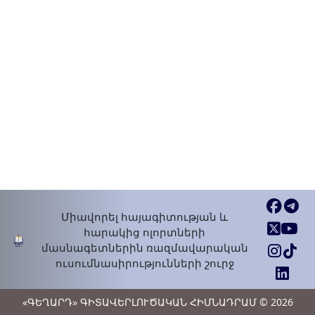
Միավորել հայագիտության և
հարակից ոլորտների
մասնագետներին ռազմավարական
ուսումնասիրությունների շուրջ
«ԳԵՂԱՐԴ» ԳԻՏԱՎԵՐԼՈՒԾԱԿԱՆ ՀԻՄՆԱԴՐԱՄ © 2026