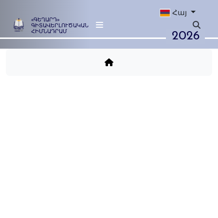
Հայ
«ԳԵՂԱՐԴ»
ԳԻՏԱՎԵՐԼՈՒԾԱԿԱՆ
2026
ՀԻՄՆԱԴՐԱՄ