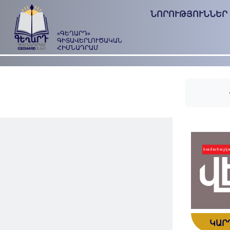
ՆՈՐՈՒԹՅՈՒՆՆԵՐ
«ԳԵՂԱՐԴ»
ԳԻՏԱՎԵՐԼՈՒԾԱԿԱՆ
ՀԻՄՆԱԴՐԱՄ
ԿԱՐ