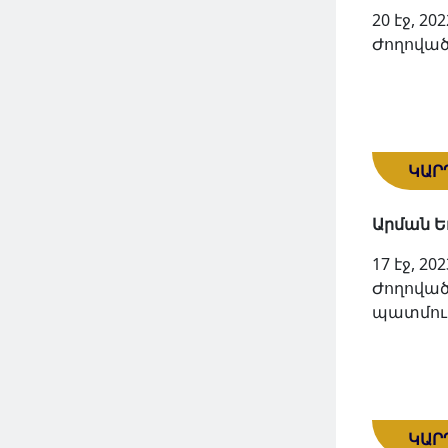
20 էջ, 202
Ժողոված
ԿԱՐ
Արման 
17 էջ, 202
Ժողոված
պատմութ
ԿԱՐ