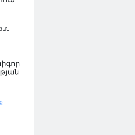
ՅԱՆ
րիգոր
ւթյան
0