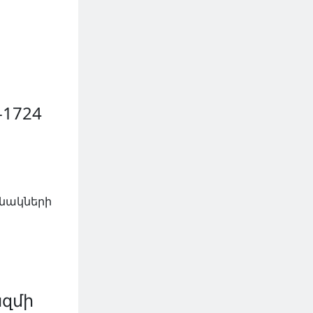
-1724
անակների
ազմի