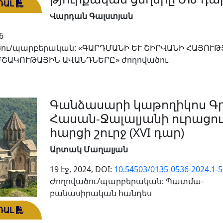
ԴԱԼ
Վարդան Գալստյան
6
ու/պարբերական: «ԳԱՐԴՄԱՆԻ ԵՒ ՇԻՐՎԱՆԻ ՀԱՅՈՒԹ
ՄՇԱԿՈՒԹԱՅԻՆ ԱՎԱՆԴՆԵՐԸ» ժողովածու
Գանձասարի կաթողիկոս Գ
Հասան-Ջալալյանի ուրացո
հարցի շուրջ (XVI դար)
Արտակ Մաղալյան
19 էջ, 2024, DOI:
10.54503/0135-0536-2024.1-5
Ժողովածու/պարբերական: Պատմա-
բանասիրական հանդես
ԴԱԼ