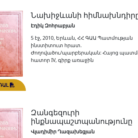
Նախիջևանի հիմնախնդիր
Էդիկ Զոհրաբյան
5 էջ, 2010, Երևան, ՀՀ ԳԱԱ Պատմության
ինստիտուտ հրատ.
Ժողովածու/պարբերական: Հայոց պատմո
հատոր IV, գիրք առաջին
ԴԱԼ
Զանգեզուրի
ինքնապաշտպանությունը
Վլադիմիր Ղազախեցյան