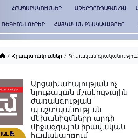
ՀՐԱՊԱՐԱԿՈՒՄՆԵՐ
ԱԶԵՐՊՐՈՊԱԳԱՆԴԱ
ՌԵԳԻՈՆ ԼՈՒՐԵՐ
ՀԱՅԿԱԿԱՆ ԲՆԱԿԱՎԱՅՐԵՐ
Հրապարակումներ
Գիտական գրականությու
Արցախահայության ոչ
նյութական մշակութային
ժառանգության
պաշտպանության
մեխանիզմները արդի
միջազգային իրավական
համակարգում
ԴԱԼ