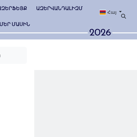
ԱԶԵՐՖԵՅՔ
ԱԶԵՐՎԱՆԴԱԼԻԶՄ
Հայ
ՄԵՐ ՄԱՍԻՆ
2026
ն