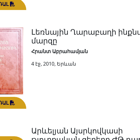
ԴԱԼ
Լեռնային Ղարաբաղի ինք
մարզը
Հրանտ Աբրահամյան
4 էջ, 2010, Երևան
ԴԱԼ
Արևելյան Այսրկովկասի
թյուրքական ցեղերը ԺԹ դա