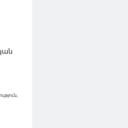
կան
ւթյուն,