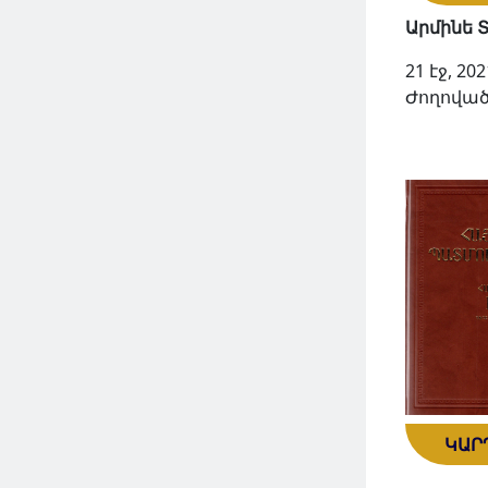
Արմինե 
21 էջ, 202
Ժողոված
ԿԱՐ