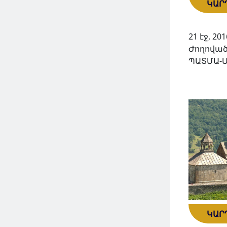
ԿԱՐ
21 էջ, 201
Ժողոված
ՊԱՏՄԱ-
ԿԱՐ