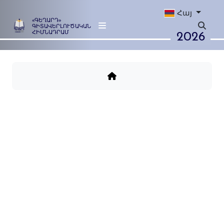
Հայ
«ԳԵՂԱՐԴ»
ԳԻՏԱՎԵՐԼՈՒԾԱԿԱՆ
2026
ՀԻՄՆԱԴՐԱՄ