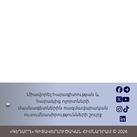
Միավորել հայագիտության և
հարակից ոլորտների
մասնագետներին ռազմավարական
ուսումնասիրությունների շուրջ
«ԳԵՂԱՐԴ» ԳԻՏԱՎԵՐԼՈՒԾԱԿԱՆ ՀԻՄՆԱԴՐԱՄ © 2026