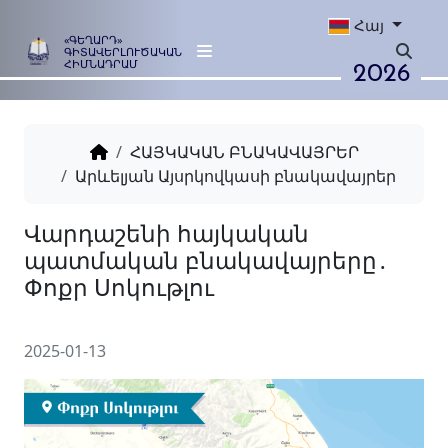
Հայ
«ԳԵՂԱՐԴ»
ԳԻՏԱՎԵՐԼՈՒԾԱԿԱՆ
2026
ՀԻՄՆԱԴՐԱՄ
ՀԱՅԿԱԿԱՆ ԲՆԱԿԱՎԱՅՐԵՐ
Արևելյան Այսրկովկասի բնակավայրեր
Վարդաշենի հայկական
պատմական բնակավայրեր
Փոքր Սոկութլու
2025-01-13