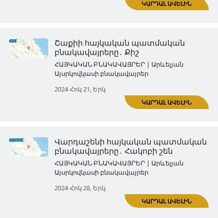
Շաքիի հայկական պատմակ
բնակավայրերը․ Քունգուտ
ՀԱՅԿԱԿԱՆ ԲՆԱԿԱՎԱՅՐԵՐ | Արևել
Այսրկովկասի բնակավայրեր
2024 Հոկ 03, Հնգ
Եվլախի հայկական պատմա
բնակավայրերը․ Արաշ