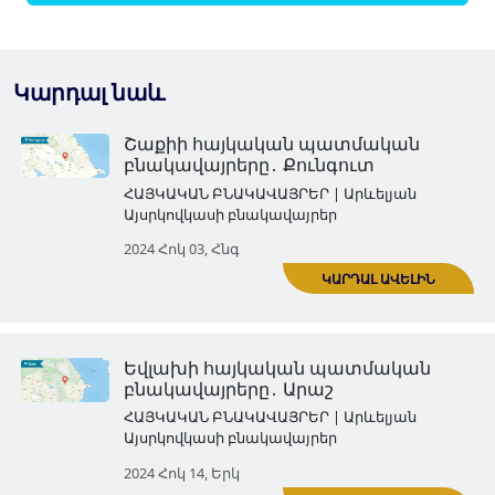
Կարդալ նաև